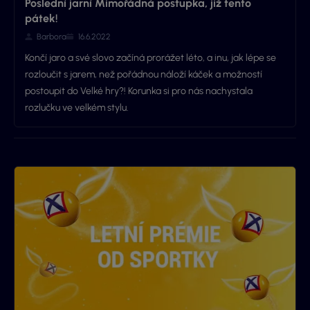
Poslední jarní Mimořádná postupka, již tento
pátek!
Barbora
16.6.2022
Končí jaro a své slovo začíná prorážet léto, a inu, jak lépe se
rozloučit s jarem, než pořádnou náloží káček a možností
postoupit do Velké hry?! Korunka si pro nás nachystala
rozlučku ve velkém stylu.