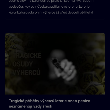
Jdeme slavit! V kalendáři se psalo 17. května 1997, sobotní
podvečer, kdy se v Česku spustila nová loterie. Loterie
Korunka losovala první výherce již před dvaceti pěti lety!
Tragické příběhy výherců loterie aneb peníze
neznamenají vždy štěstí