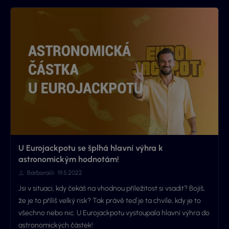
U Eurojackpotu se šplhá hlavní výhra k
astronomickým hodnotám!
Barbora
19.5.2022
Jsi v situaci, kdy čekáš na vhodnou příležitost si vsadit? Bojíš,
že je to příliš velký risk? Tak právě teď je ta chvíle, kdy je to
všechno nebo nic. U Eurojackpotu vystoupala hlavní výhra do
astronomických částek!