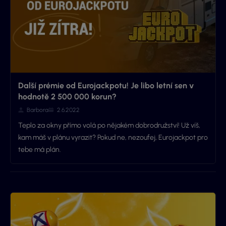
Další prémie od Eurojackpotu! Je libo letní sen v
hodnotě 2 500 000 korun?
Barbora
2.6.2022
Teplo za okny přímo volá po nějakém dobrodružství! Už víš,
kam máš v plánu vyrazit? Pokud ne, nezoufej, Eurojackpot pro
tebe má plán.