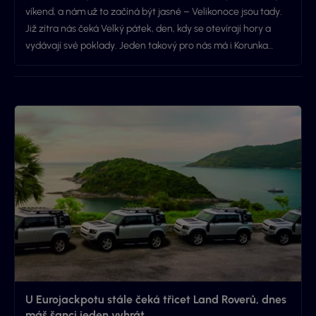
víkend, a nám už to začíná být jasné – Velikonoce jsou tady.
Již zítra nás čeká Velký pátek, den, kdy se otevírají hory a
vydávají své poklady. Jeden takový pro nás má i Korunka…
U Eurojackpotu stále čeká třicet Land Roverů, dnes
máš šanci jeden vyhrát