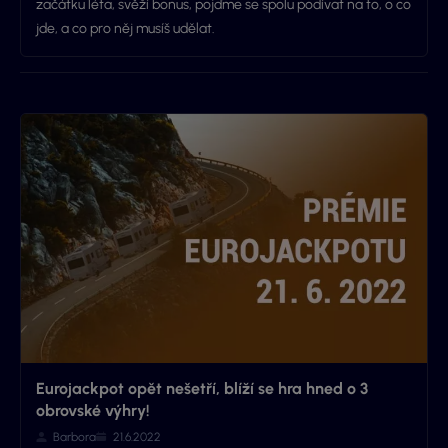
začátku léta, svěží bonus, pojďme se spolu podívat na to, o co
jde, a co pro něj musíš udělat.
Eurojackpot opět nešetří, blíží se hra hned o 3
obrovské výhry!
Barbora
21.6.2022