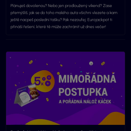
Plánuješ dovolenou? Nebo jen prodloužený víkend? Zase
přemýšlíš, jak se do toho malého auta všichni vlezete a kam
ještě nacpeš poslední tašku? Pak nezoufej. Eurojackpot ti
přináší řešení, které tě může zachránit už dnes večer!