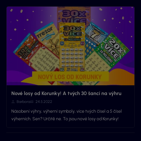
Nové losy od Korunky! A tvých 30 šancí na výhru
Barbora
24.5.2022
Násobení výhry, výherní symboly, více tvých čísel a 5 čísel
výherních. Sen? Určitě ne. To jsou nové losy od Korunky!