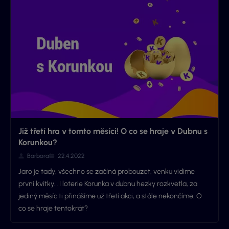
Již třetí hra v tomto měsíci! O co se hraje v Dubnu s
Korunkou?
Barbora
22.4.2022
Jaro je tady, všechno se začíná probouzet, venku vidíme
první kvítky… I loterie Korunka v dubnu hezky rozkvetla, za
jediný měsíc ti přinášíme už třetí akci, a stále nekončíme. O
co se hraje tentokrát?