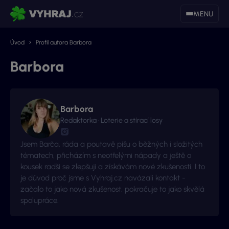
MENU
Úvod
Profil autora Barbora
Barbora
Barbora
Redaktorka · Loterie a stírací losy
Jsem Barča, ráda a poutavě píšu o běžných i složitých
tématech, přicházím s neotřelými nápady a ještě o
kousek radši se zlepšuji a získávám nové zkušenosti. I to
je důvod proč jsme s Vyhraj.cz navázali kontakt -
začalo to jako nová zkušenost, pokračuje to jako skvělá
spolupráce.