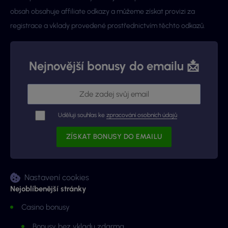
obsah obsahuje affiliate odkazy a můžeme získat provizi za
registrace a vklady provedené prostřednictvím těchto odkazů.
Nejnovější bonusy do emailu 📩
Uděluji souhlas ke
zpracování osobních údajů
Nastavení cookies
Nejoblíbenější stránky
Casino bonusy
Bonusy bez vkladu zdarma