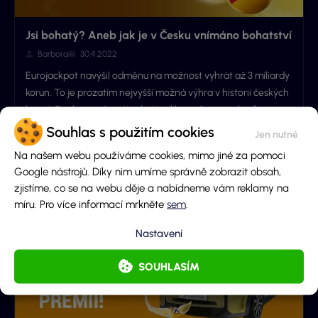
Jsi bohatý? Aneb jak je v Česku vnímáno bohatství
Barbora
30.4.2022
Eurojackpot navýšil odměnu na možnost vyhrát až 3 miliardy
korun. To je prozatím nejvyšší možná výhra v historii českých
loterií. Spolu s možností vyhrát tolik peněz se rozhodla
Sportka udělat průzkum, na ten se spolu dnes podíváme.
Souhlas s použitím cookies
Na našem webu používáme cookies, mimo jiné za pomoci
Google nástrojů. Díky nim umíme správně zobrazit obsah,
zjistíme, co se na webu děje a nabídneme vám reklamy na
míru. Pro více informací mrkněte
sem
.
Nastavení
SOUHLASÍM