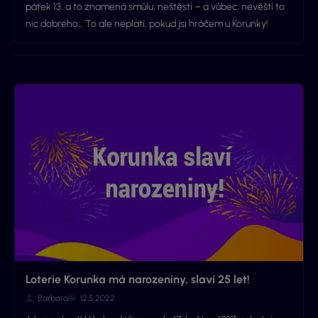
pátek 13. a to znamená smůlu, neštěstí – a vůbec, nevěští to
nic dobrého… To ale neplatí, pokud jsi hráčem u Korunky!
Loterie Korunka má narozeniny, slaví 25 let!
Barbora
12.5.2022