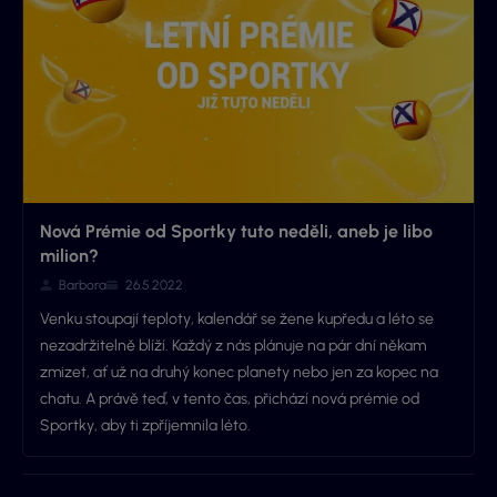
Nová Prémie od Sportky tuto neděli, aneb je libo
milion?
Barbora
26.5.2022
Venku stoupají teploty, kalendář se žene kupředu a léto se
nezadržitelně blíží. Každý z nás plánuje na pár dní někam
zmizet, ať už na druhý konec planety nebo jen za kopec na
chatu. A právě teď, v tento čas, přichází nová prémie od
Sportky, aby ti zpříjemnila léto.