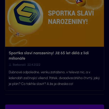
Sportka slaví narozeniny! Již 65 let dělá z lidí
milionáře
Barbora
22.4.2022
Dubnové odpoledne, venku zataženo, v televizi nic, a v
kalendáři začínající víkend. Pátek, dvaadvacátého čtvrtý, jaký
je plán? Co takhle slavit? A že je dneska co!