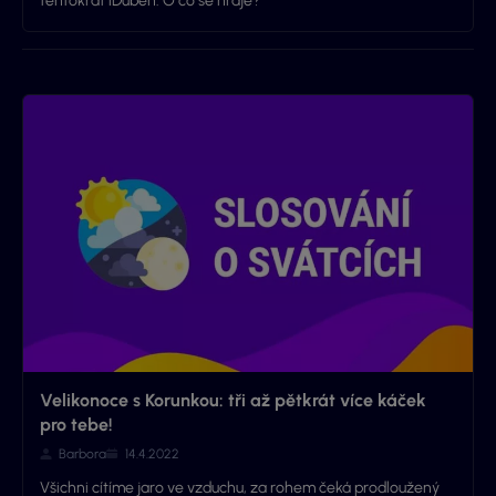
tentokrát iDuben. O co se hraje?
Velikonoce s Korunkou: tři až pětkrát více káček
pro tebe!
Barbora
14.4.2022
Všichni cítíme jaro ve vzduchu, za rohem čeká prodloužený