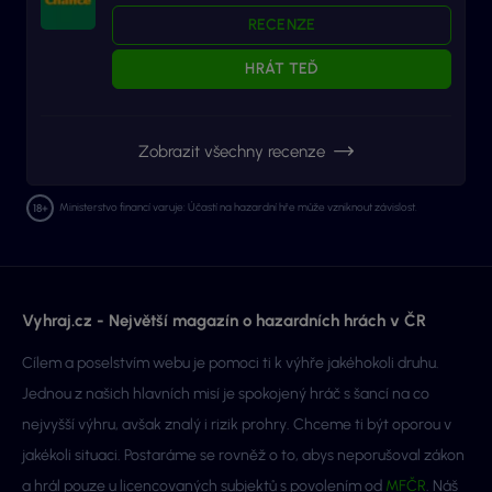
RECENZE
HRÁT TEĎ
Zobrazit všechny recenze
Ministerstvo financí varuje: Účastí na hazardní hře může vzniknout závislost.
Vyhraj.cz - Největší magazín o hazardních hrách v ČR
Cílem a poselstvím webu je pomoci ti k výhře jakéhokoli druhu.
Jednou z našich hlavních misí je spokojený hráč s šancí na co
nejvyšší výhru, avšak znalý i rizik prohry. Chceme ti být oporou v
jakékoli situaci. Postaráme se rovněž o to, abys neporušoval zákon
a hrál pouze u licencovaných subjektů s povolením od
MFČR
. Náš