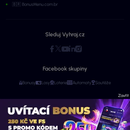
🇧🇷 BonusMenu.com.br
Sleduj Vyhraj.cz
Facebook skupiny
Bonusy
Losy
Loterie
Automaty
Soutěže
Copyright © 2026 - Všechna práva vyhrazena. Vyhraj.cz | Ministerstvo financí
varuje: Účastí na hazardní hře může vzniknout závislost! Stránky mají čistě
informační charakter. Veškeré informace se týkají osob starších 18 let.
Provozovatelem webu je ExeMedia s.r.o. se sídlem Kurzova 2222/16, Stodůlky,