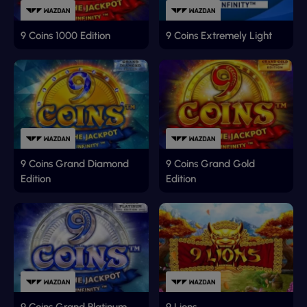
9 Coins 1000 Edition
9 Coins Extremely Light
9 Coins Grand Diamond
9 Coins Grand Gold
Edition
Edition
9 Coins Grand Platinum
9 Lions