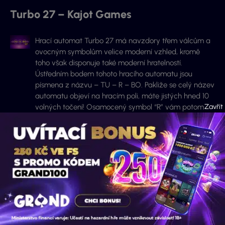
Turbo 27 – Kajot Games
Hrací automat Turbo 27 má navzdory třem válcům a
ovocným symbolům velice moderní vzhled, kromě
toho však disponuje také moderní hratelností.
Ústředním bodem tohoto hracího automatu jsou
písmena z názvu – TU – R – BO. Pakliže se celý název
automatu objeví na hracím poli, máte jistých hned 10
volných točení! Osamocený symbol “R” vám potom
přihraje alespoň dvojnásobné výhry!