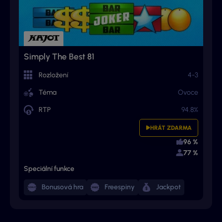
Simply The Best 81
Rozložení
4-3
Téma
Ovoce
RTP
94.8%
HRÁT ZDARMA
96 %
77 %
Speciální funkce
Bonusová hra
Freespiny
Jackpot