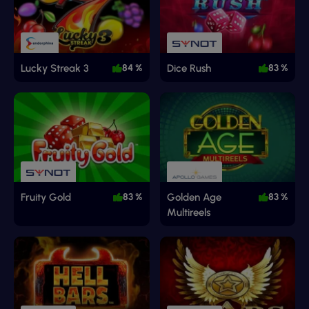
Lucky Streak 3
84 %
Dice Rush
83 %
Fruity Gold
83 %
Golden Age
83 %
Multireels