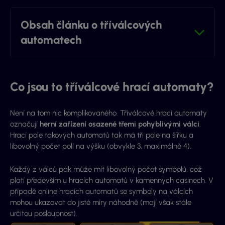
Obsah článku o tříválcových
automatech
Co jsou to tříválcové hrací automaty?
Není na tom nic komplikovaného. Tříválcové hrací automaty
označují
herní zařízení osazené třemi pohyblivými válci
.
Hrací pole takových automatů tak má tři pole na šířku a
libovolný počet polí na výšku (obvykle 3, maximálně 4).
Každý z válců pak může mít libovolný počet symbolů, což
platí především u hracích automatů v kamenných casinech. V
případě online hracích automatů se symboly na válcích
mohou ukazovat do jisté míry náhodně (mají však stále
určitou posloupnost).