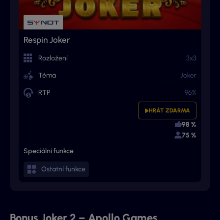
Respin Joker
Rozložení
3x3
Téma
Joker
RTP
96%
HRÁT ZDARMA
98 %
75 %
Speciální funkce
Ostatní funkce
Bonus Joker 2 – Apollo Games