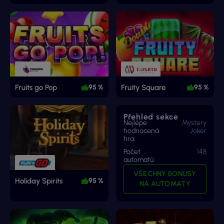
Fruits go Pop
95 %
Fruity Square
95 %
Přehled sekce
Nejlépe
Mystery
hodnocená
Joker
hra:
Počet
148
automatů:
VŠECHNY BONUSY
Holiday Spirits
95 %
NA AUTOMATY