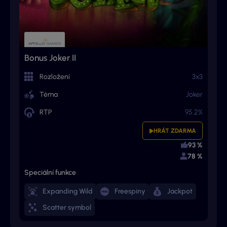
Bonus Joker II
Rozložení
3x3
Téma
Joker
RTP
95.2%
HRÁT ZDARMA
93 %
78 %
Speciální funkce
Expanding Wild
Freespiny
Jackpot
Scatter symbol