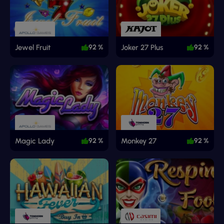
Jewel Fruit
92 %
Joker 27 Plus
92 %
Magic Lady
92 %
Monkey 27
92 %