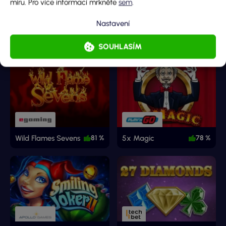
míru. Pro více informací mrkněte
sem
.
Nastavení
Blazing Ice
81 %
Eye of the Kraken
81 %
SOUHLASÍM
Wild Flames Sevens
81 %
5x Magic
78 %