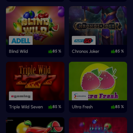
Blind Wild
85 %
Chronos Joker
85 %
Triple Wild Seven
85 %
Ultra Fresh
85 %