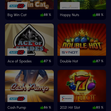
Big Win Cat
88 %
Happy Nuts
88 %
Ace of Spades
87 %
Double Hot
87 %
Cash Pump
86 %
2021 Hit Slot
85 %