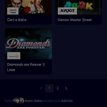
Čert a Káča
Demon Master Street
Diamonds are Forever 3
Lines
1
2
Autoři:
Martin
,
Sasha
Aktualizováno:
6.8.2026