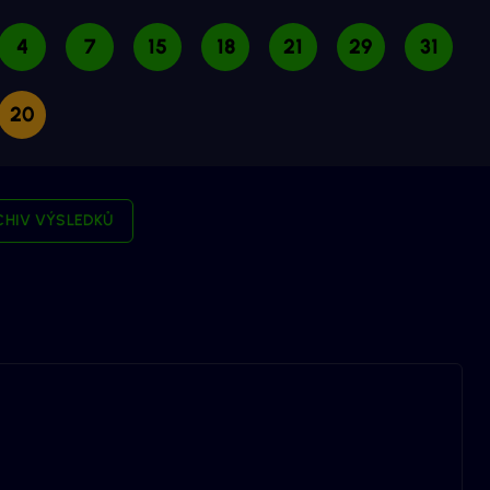
4
7
15
18
21
29
31
20
CHIV VÝSLEDKŮ