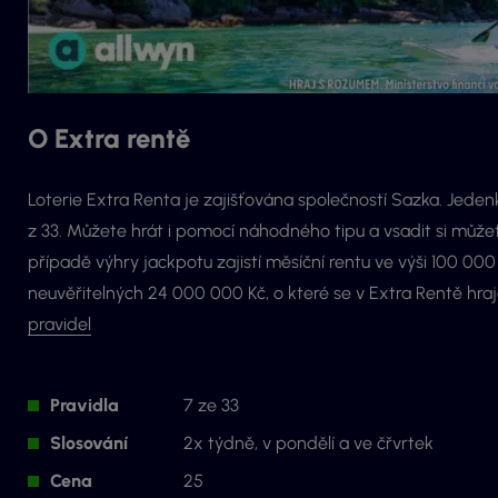
O Extra rentě
Loterie Extra Renta je zajišťována společností Sazka. Jedenk
z 33. Můžete hrát i pomocí náhodného tipu a vsadit si může
případě výhry jackpotu zajistí měsíční rentu ve výši 100 0
neuvěřitelných 24 000 000 Kč, o které se v Extra Rentě hra
pravidel
Pravidla
7 ze 33
Slosování
2x týdně, v pondělí a ve čřvrtek
Cena
25