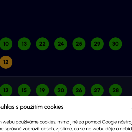
10
13
22
24
25
29
30
12
12
15
19
20
26
27
28
uhlas s použitím cookies
17
 webu používáme cookies, mimo jiné za pomoci Google nástroj
e správně zobrazit obsah, zjistíme, co se na webu děje a nab