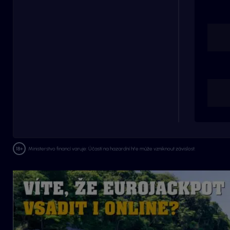
Ministerstvo financí varuje: Účastí na hazardní hře může vzniknout závislost.