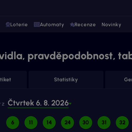
Loterie
Automaty
Recenze
Novinky
vidla, pravděpodobnost, ta
tiket
Statistiky
Gen
Čtvrtek 6. 8. 2026
 z
6
11
14
24
30
31
32