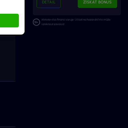
DETAIL
ZÍSKAT BONUS
Ministerstvo financí varuje: Účastí na hazardní hře může
vzniknout závislost.