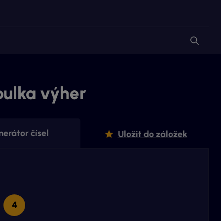
bulka výher
erátor čísel
Uložit do záložek
4