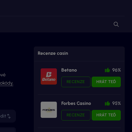
Recenze casin
Betano
96%
ové
RECENZE
HRÁT TEĎ
mokódy,
Forbes Casino
95%
RECENZE
HRÁT TEĎ
dit