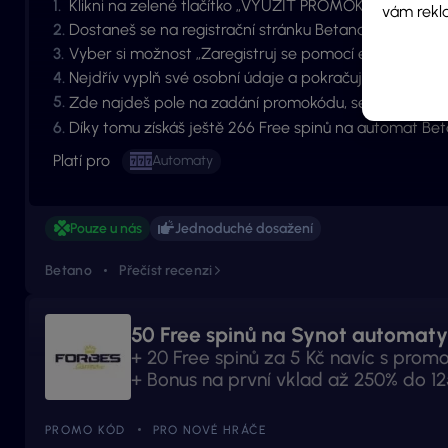
Klikni na zelené tlačítko „VYUŽÍT PROMOKÓD“
vám rekl
Dostaneš se na registrační stránku Betana
Vyber si možnost „Zaregistruj se pomocí emailu“
Nejdřív vyplň své osobní údaje a pokračuj až ke kroku 
Zde najdeš pole na zadání promokódu, sem zadej
V
Díky tomu získáš ještě 266 Free spinů na automat B
Platí pro
Automaty
Pouze u nás
Jednoduché dosažení
Betano
Přečíst recenzi
50 Free spinů na Synot automaty 
+ 20 Free spinů za 5 Kč navíc s pr
+ Bonus na první vklad až 250% do 1
PROMO KÓD
PRO NOVÉ HRÁČE