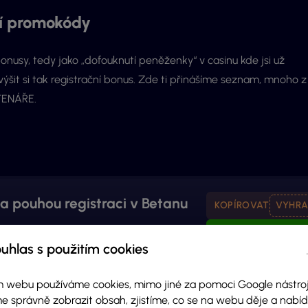
í promokódy
onusy, tedy jako „dofouknutí peněženky“ v casinu kde jsi už
zvýšit si tak registrační bonus. Zde ti přinášíme seznam, mnoho z
ČTENÁŘE.
a pouhou registraci v Betanu
KOPÍROVAT
VYHRA
VYUŽÍT PROMO K
ky promokódu „VYHRAJ“
uhlas s použitím cookies
 webu používáme cookies, mimo jiné za pomoci Google nástroj
e správně zobrazit obsah, zjistíme, co se na webu děje a nab