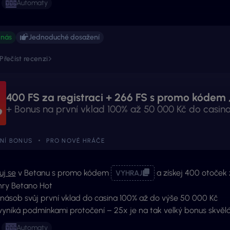
Automaty
 nás
Jednoduché dosažení
Přečíst recenzi
400 FS za registraci + 266 FS s promo kóde
+ Bonus na první vklad 100% až 50 000 Kč do casin
NÍ BONUS
PRO NOVÉ HRÁČE
uj se
v Betanu s promo kódem
a získej 400 otoček 
VYHRAJ
hry Betano Hot
znásob svůj první vklad do casina 100% až do výše 50 000 Kč
vyniká podmínkami protočení – 25x je na tak velký bonus skvělá
Automaty