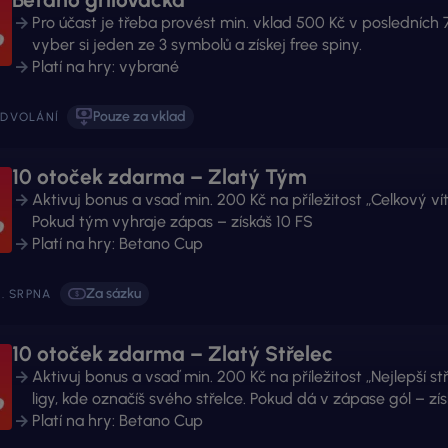
Pro účast je třeba provést min. vklad 500 Kč v posledních 
vyber si jeden ze 3 symbolů a získej free spiny.
Platí na hry: vybrané
Pouze za vklad
ODVOLÁNÍ
10 otoček zdarma – Zlatý Tým
Aktivuj bonus a vsaď min. 200 Kč na příležitost „Celkový vít
Pokud tým vyhraje zápas – získáš 10 FS
Platí na hry: Betano Cup
Za sázku
1. SRPNA
10 otoček zdarma – Zlatý Střelec
Aktivuj bonus a vsaď min. 200 Kč na příležitost „Nejlepší st
ligy, kde označíš svého střelce. Pokud dá v zápase gól – zí
Platí na hry: Betano Cup