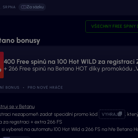
Za sázku
1. SRPNA
VŠECHNY FREE SPINY
etano bonusy
400 Free spinů na 100 Hot WILD za registra
+
266 Free spinů na Betano HOT díky promokódu 
NÍ BONUS
PRO NOVÉ HRÁČE
truj se v Betanu
gistraci nezapomeň zadat speciální promo kód
, kter
VYHRAJ
za registraci + extra 266 FS
 si vybereš na automatu 100 Hot Wild a 266 FS na hře Betano H