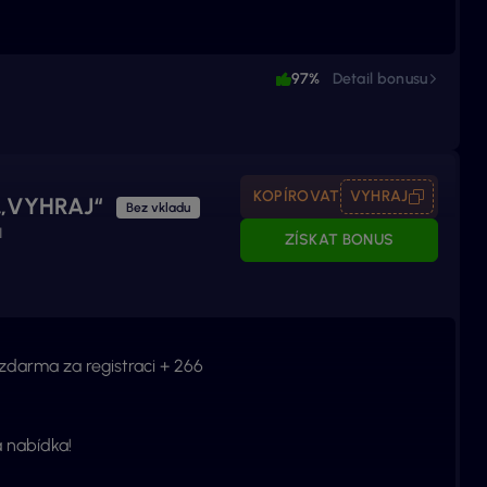
97%
Detail bonusu
KOPÍROVAT
VYHRAJ
m „VYHRAJ“
Bez vkladu
a
ZÍSKAT BONUS
zdarma za registraci + 266
 nabídka!