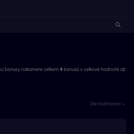
ekci bonusy naleznete celkem
4
bonusů v celkové hodnotě až
Dle hodnocení