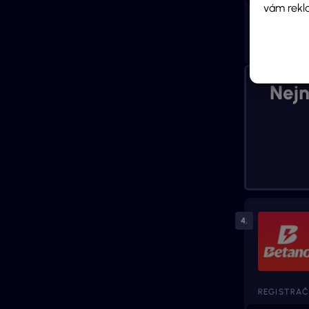
vám rekl
Jednod
Betano
Nejn
REGISTRAČ