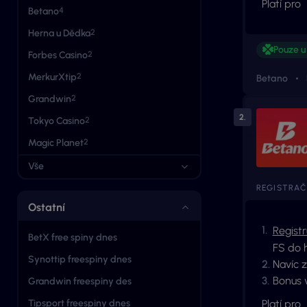
Platí pro
Betano
4
Herna u Dědka
2
Pouze u
Forbes Casino
2
MerkurXtip
2
Betano
Grandwin
2
Tokyo Casino
2
Magic Planet
2
Vše
REGISTRAČ
Ostatní
Registr
BetX free spiny dnes
FS do 
Synottip freespiny dnes
Navíc 
Bonus 
Grandwin freespiny des
Platí pro
Tipsport freespiny dnes