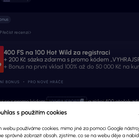
onus
Přečíst recenzi
400 FS na 100 Hot Wild za registraci
+
200 Kč sázka zdarma s promo kódem „VYHRAJS
+ Bonus na první vklad 100% až do 50 000 Kč na ku
NÍ BONUS
PRO NOVÉ HRÁČE
uj se
s promo kódem
a získej 400 otoček zda
VYHRAJSPORT
ld + 200 Kč Fullbet (sázka zdarma)
uhlas s použitím cookies
znásob svůj
první vklad o 100% až do výše 50 000 Kč
Automaty
Kurzové sázení
 webu používáme cookies, mimo jiné za pomoci Google nástroj
e správně zobrazit obsah, zjistíme, co se na webu děje a nab