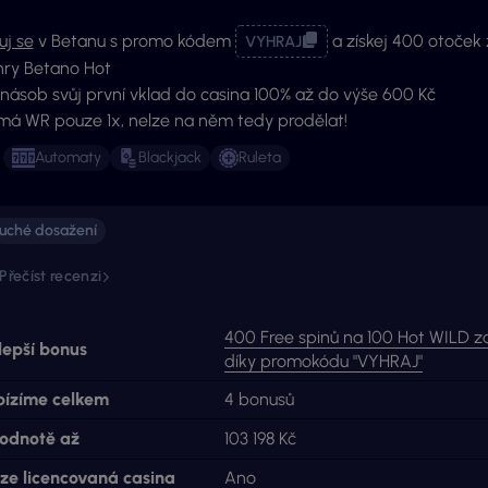
uj se
v Betanu s promo kódem
a získej 400 otoček 
VYHRAJ
hry Betano Hot
znásob svůj první vklad do casina 100% až do výše 600 Kč
má WR pouze 1x, nelze na něm tedy prodělat!
Automaty
Blackjack
Ruleta
uché dosažení
Přečíst recenzi
400 Free spinů na 100 Hot WILD z
lepší bonus
díky promokódu "VYHRAJ"
ízíme celkem
4 bonusů
odnotě až
103 198 Kč
ze licencovaná casina
Ano