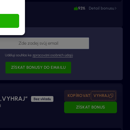
93%
Detail bonusu
Uděluji souhlas ke
zpracování osobních údajů
KOPÍROVAT
VYHRAJ
m „VYHRAJ“
Bez vkladu
a
ZÍSKAT BONUS