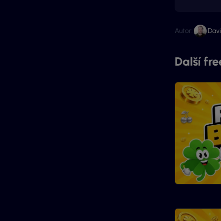
Autor:
Dav
Další fr