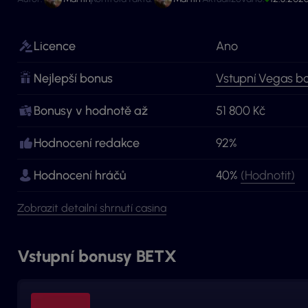
Licence
Ano
Nejlepší bonus
Vstupní Vegas bo
Bonusy v hodnotě až
51 800 Kč
Hodnocení redakce
92%
Hodnocení hráčů
40%
(Hodnotit)
Zobrazit detailní shrnutí casina
Vstupní bonusy BETX