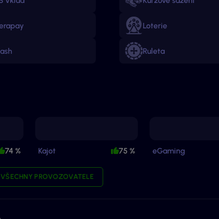
 vklad
Kurzové sázení
erapay
Loterie
cash
Ruleta
74 %
Kajot
75 %
eGaming
 VŠECHNY PROVOZOVATELE
6