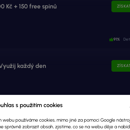
 Kč + 150 free spinů
ZÍSKA
91%
Det
Využij každý den
ZÍSKA
83%
Det
uhlas s použitím cookies
 webu používáme cookies, mimo jiné za pomoci Google nástroj
e správně zobrazit obsah, zjistíme, co se na webu děje a nab