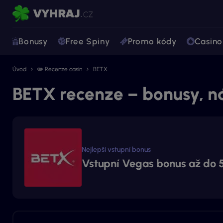
Bonusy
Free Spiny
Promo kódy
Casino
Úvod
✏️ Recenze casin
BETX
BETX recenze – bonusy, n
Nejlepší vstupní bonus
Vstupní Vegas bonus až do 5