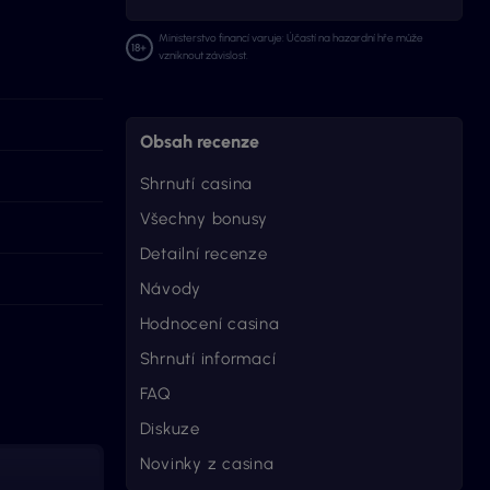
Ministerstvo financí varuje: Účastí na hazardní hře může
vzniknout závislost.
Obsah recenze
Shrnutí casina
Všechny bonusy
Detailní recenze
Návody
Hodnocení casina
Shrnutí informací
FAQ
Diskuze
Novinky z casina