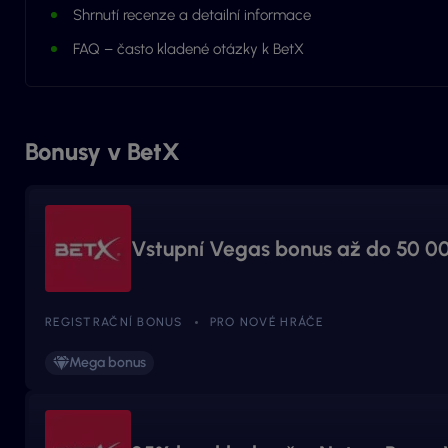
Shrnutí recenze a detailní informace
FAQ – často kladené otázky k BetX
Bonusy v BetX
Vstupní Vegas bonus až do 50 000
REGISTRAČNÍ BONUS
PRO NOVÉ HRÁČE
Mega bonus