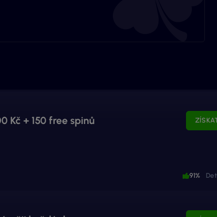
 Kč + 150 free spinů
ZÍSKA
91%
Det