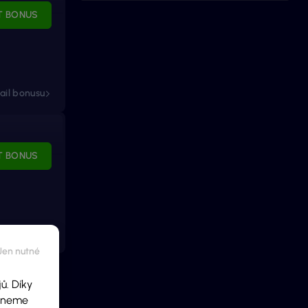
T BONUS
ail bonusu
T BONUS
ail bonusu
ů. Díky
ídneme