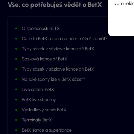
Vše, co potřebuješ vědět o BetX
vám rekl
O společnosti BETX
Co je to BetX a co si na něm můžeš zahrát?
Typy sázek v sázkové kanceláři BetX
Sázková kancelář BetX
Typy sázek v sázkové kanceláři BetX
Na jaké sporty lze v BetX sázet?
Live sázení BetX
BetX live streamy
Výsledkový servis BetX
Terminály BetX
BetX šance a superšance