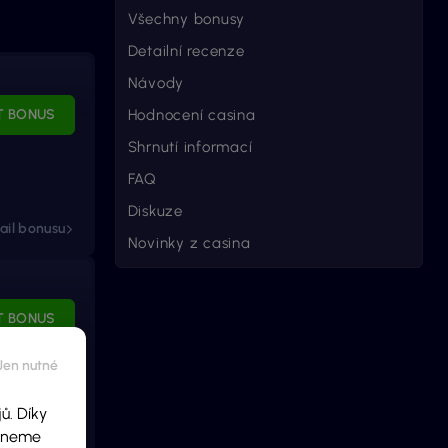
Všechny bonusy
Detailní recenze
Návody
T BONUS
Hodnocení casina
Shrnutí informací
FAQ
Diskuze
ail bonusu
Novinky z casina
T BONUS
ů. Díky
ail bonusu
ídneme