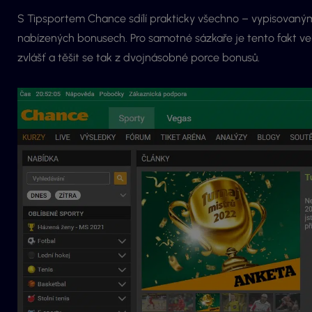
S Tipsportem Chance sdílí prakticky všechno – vypisovanými
nabízených bonusech. Pro samotné sázkaře je tento fakt ve
zvlášť a těšit se tak z dvojnásobné porce bonusů.