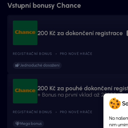
Vstupní bonusy Chance
200 Kč za dokončení registrace
REGISTRAČNÍ BONUS
PRO NOVÉ HRÁČE
Jednoduché dosažení
200 Kč za pouhé dokončení regis
+ Bonus na první vklad až 25000 Kč
So
REGISTRAČNÍ BONUS
PRO NOVÉ HRÁČE
Na našem
Mega bonus
nim umím