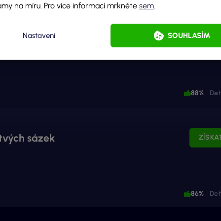
amy na míru. Pro více informací mrkněte
sem
.
Bez vkladu
Nastavení
SOUHLASÍM
ZÍSKA
88%
Det
tvých sázek
ZÍSKA
86%
Det