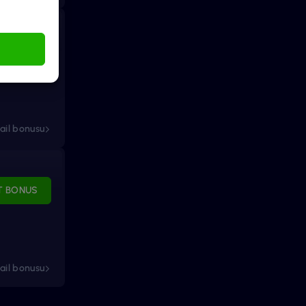
T BONUS
ail bonusu
T BONUS
ail bonusu