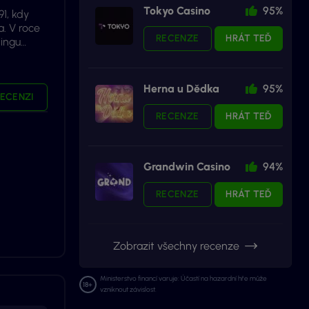
Tokyo Casino
95%
91, kdy
. V roce
RECENZE
HRÁT TEĎ
dingu
mená, že
u
Herna u Dědka
95%
ránky,
RECENZI
 nabízí
RECENZE
HRÁT TEĎ
ádný
 Jedná se
uku.
Grandwin Casino
94%
RECENZE
HRÁT TEĎ
Zobrazit všechny recenze
Ministerstvo financí varuje: Účastí na hazardní hře může
vzniknout závislost.