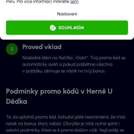
Zadej promo kód
míru. Pro více informací mrkněte
sem
.
Do příslušného okýnka vlož nebo opiš svůj promo kód.
Nastavení
SOUHLASÍM
Proveď vklad
Následně klikni na tlačítko „Vložit“. Tvůj promo kód se
automaticky ověří a pokud proběhne všechno
v pořádku, aktivuje se nárok na tvůj bonus.
Podmínky promo kódů v Herně U
Dědka
To, že uplatníš promo kód, bohužel ještě neznamená, že máš
nárok na bonus, který nabízí. Obvykle je totiž nutné splnit i
ostatní podmínky, které se k promo kódům váží. Nejčastěji se