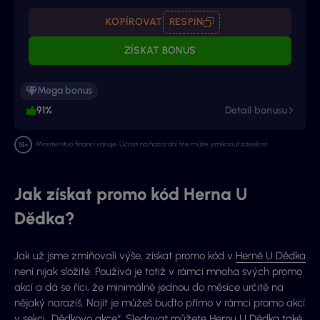
KOPÍROVAT
RESPIN
ZÍSKAT BONUS
Mega bonus
91%
Detail bonusu
Ministerstvo financí varuje: Účastí na hazardní hře může vzniknout závislost.
Jak získat promo kód Herna U
Dědka?
Jak už jsme zmiňovali výše, získat promo kód v
Herně U Dědka
není nijak složité. Používá je totiž v rámci mnoha svých promo
akcí a dá se říci, že minimálně jednou do měsíce určitě na
nějaký narazíš. Najít je můžeš buďto přímo v rámci promo akcí
v sekci „Dědkovo akce“. Sledovat můžete Hernu U Dědka také