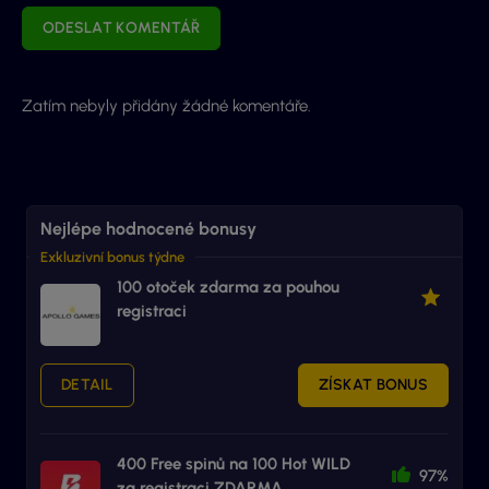
ODESLAT KOMENTÁŘ
Zatím nebyly přidány žádné komentáře.
Nejlépe hodnocené bonusy
Exkluzivní bonus týdne
100 otoček zdarma za pouhou
registraci
DETAIL
ZÍSKAT BONUS
400 Free spinů na 100 Hot WILD
97%
za registraci ZDARMA