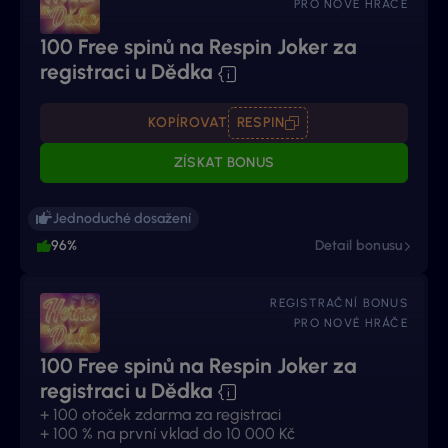
PRO NOVÉ HRÁČE
100 Free spinů na Respin Joker za
registraci u Dědka
KOPÍROVAT
RESPIN
ZÍSKAT BONUS
Jednoduché dosažení
96%
Detail bonusu
REGISTRAČNÍ BONUS
PRO NOVÉ HRÁČE
100 Free spinů na Respin Joker za
registraci u Dědka
+ 100 otoček zdarma za registraci
+ 100 % na první vklad do 10 000 Kč