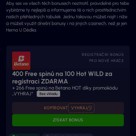
Aby ses ve všech těch bonusech neztratil, pravidelně pro tebe
vybíráme ty nejlepší a informujeme tě o nich prostřednictvím
našich přehledných tabulek. Jednu takovou můžeš najít i níže
a můžeš využít dnešní bonusy i na jiných casinech, než je jen
Herna U Dědka.
REGISTRAČNÍ BONUS
PRO NOVÉ HRÁČE
400 Free spinů na 100 Hot WILD za
registraci ZDARMA
+
266 Free spinů na Betano HOT díky promokódu
„VYHRAJ“
Bez vkladu
KOPÍROVAT
VYHRAJ
ZÍSKAT BONUS