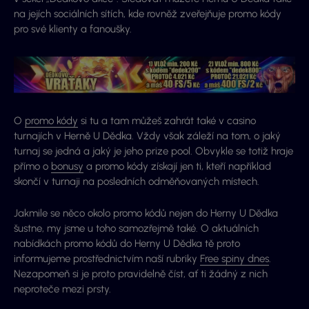
na jejích sociálních sítích, kde rovněž zveřejňuje promo kódy
pro své klienty a fanoušky.
O
promo kódy
si tu a tam můžeš zahrát také v casino
turnajích v Herně U Dědka. Vždy však záleží na tom, o jaký
turnaj se jedná a jaký je jeho prize pool. Obvykle se totiž hraje
přímo o
bonusy
a promo kódy získají jen ti, kteří například
skončí v turnaji na posledních odměňovaných místech.
Jakmile se něco okolo promo kódů nejen do Herny U Dědka
šustne, my jsme u toho samozřejmě také. O aktuálních
nabídkách promo kódů do Herny U Dědka tě proto
informujeme prostřednictvím naší rubriky
Free spiny dnes
.
Nezapomeň si je proto pravidelně číst, ať ti žádný z nich
neproteče mezi prsty.