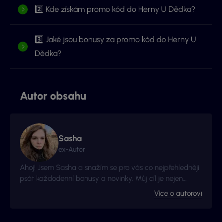
2️⃣ Kde získám promo kód do Herny U Dědka?
3️⃣ Jaké jsou bonusy za promo kód do Herny U
Dědka?
Autor obsahu
Sasha
ex-Autor
Ahoj! Jsem Sasha a snažím se pro vás co nejpřehledněji
psát každodenní bonusy a novinky. Můj cíl je nejen
poskytovat kvalitní obsah, ale také rozšířit náš dosah a
Více o autorovi
působení na nové trhy.