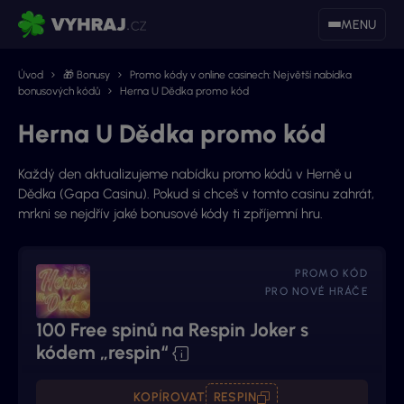
MENU
Úvod
🎁 Bonusy
Promo kódy v online casinech: Největší nabídka
bonusových kódů
Herna U Dědka promo kód
Herna U Dědka promo kód
Každý den aktualizujeme nabídku promo kódů v Herně u
Dědka (Gapa Casinu). Pokud si chceš v tomto casinu zahrát,
mrkni se nejdřív jaké bonusové kódy ti zpříjemní hru.
PROMO KÓD
PRO NOVÉ HRÁČE
100 Free spinů na Respin Joker s
kódem „respin“
KOPÍROVAT
RESPIN