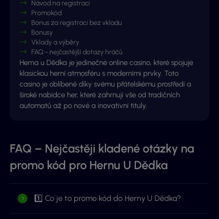
Návod na registraci
Promokód
Bonus za registraci bez vkladu
Bonusy
Vklady a výběry
FAQ - nejčastější dotazy hráčů
Herna u Dědka je jedinečné online casino, které spojuje
klasickou herní atmosféru s moderními prvky. Toto
casino je oblíbené díky svému přátelskému prostředí a
široké nabídce her, které zahrnují vše od tradičních
automatů až po nové a inovativní tituly.
FAQ – Nejčastěji kladené otázky na
promo kód pro Hernu U Dědka
1️⃣ Co je to promo kód do Herny U Dědka?