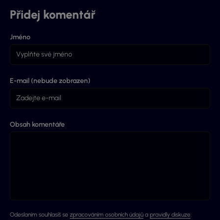
Přidej komentář
Jméno
E-mail (nebude zobrazen)
Obsah komentáře
Odeslaním souhlasíš se
zpracováním osobních údajů
a
pravidly diskuze
.