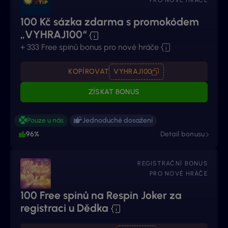
PRO NOVÉ HRÁČE
100 Kč sázka zdarma s promokódem
„VYHRAJ100“
+ 333 Free spinů bonus pro nové hráče
KOPÍROVAT
VYHRAJ100
ZÍSKAT BONUS
Pouze u nás
Jednoduché dosažení
96%
Detail bonusu
REGISTRAČNÍ BONUS
PRO NOVÉ HRÁČE
100 Free spinů na Respin Joker za
registraci u Dědka