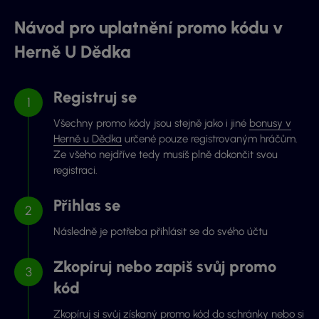
Návod pro uplatnění promo kódu v
Herně U Dědka
Registruj se
Všechny promo kódy jsou stejně jako i jiné
bonusy v
Herně u Dědka
určené pouze registrovaným hráčům.
Ze všeho nejdříve tedy musíš plně dokončit svou
registraci.
Přihlas se
Následně je potřeba přihlásit se do svého účtu
Zkopíruj nebo zapiš svůj promo
kód
Zkopíruj si svůj získaný promo kód do schránky nebo si