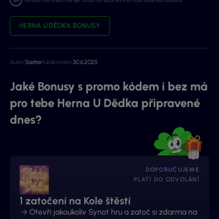
Ministerstvo financí varuje: Účastí na hazardní hře může vzniknout závislost.
HERNA U DĚDKA BONUSY
Autor:
Sasha
Publikováno:
30.6.2025
Jaké Bonusy s promo kódem i bez má
pro tebe Herna U Dědka připravené
dnes?
DOPORUČUJEME
PLATÍ DO ODVOLÁNÍ
1 zatočení na Kole štěstí
Otevři jakoukoliv Synot hru a zatoč si zdarma na