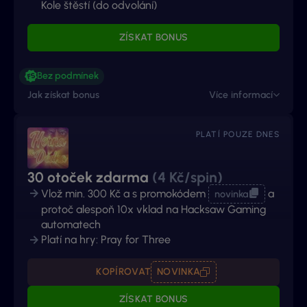
Kole štěstí (do odvolání)
ZÍSKAT BONUS
Bez podmínek
Jak získat bonus
PLATÍ POUZE DNES
30 otoček zdarma
(4 Kč/spin)
Vlož min. 300 Kč a s promokódem
a
novinka
protoč alespoň 10x vklad na Hacksaw Gaming
automatech
Platí na hry: Pray for Three
KOPÍROVAT
NOVINKA
ZÍSKAT BONUS