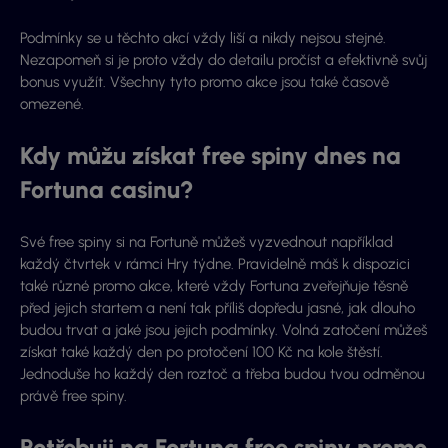
Podmínky se u těchto akcí vždy liší a nikdy nejsou stejné.
Nezapomeň si je proto vždy do detailu pročíst a efektivně svůj
bonus využít. Všechny tyto promo akce jsou také časově
omezené.
Kdy můžu získat free spiny dnes na
Fortuna casinu?
Své free spiny si na Fortuně můžeš vyzvednout například
každý čtvrtek v rámci Hry týdne. Pravidelně máš k dispozici
také různé promo akce, které vždy Fortuna zveřejňuje těsně
před jejich startem a není tak příliš dopředu jasné, jak dlouho
budou trvat a jaké jsou jejich podmínky. Volná zatočení můžeš
získat také každý den po protočení 100 Kč na kole štěstí.
Jednoduše ho každý den roztoč a třeba budou tvou odměnou
právě free spiny.
Potřebuji na Fortuna free spiny promo