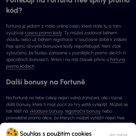
kód?
Fortuna je jedním z mála online casin, která stále tu a tam
využívají
casino promo kódy
. Ty můžeš zadávat během
vkladu nebo už během registrace. V současné době k získání
free spinů obvykle bonusové kódy nepotřebuješ. Není však
vyloučeno, že budou zařazené v pozdějších promo akcích či
speciálních bonusech. Mrkni i na náš článek přímo o
Fortuna
promo kódech
.
Další bonusy na Fortuně
Na Fortuně na tebe čekají nejen volná zatočení, ale i různé
další bonusy, které ti mají pocit ze hry ještě vylepšit. Můžeš se
tak těšit na
vkladové bonusy
,
registrační bonusy
nebo
pravidelné promo akce, ze kterých můžeš vytěžit nejen free
spiny. Pokud tě zajímá, co pro tebe aktuálně má, mrkni do naší
tabulky a vyber si pro sebe ten nejlepší bonus.
Souhlas s použitím cookies