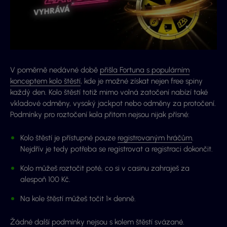
V poměrně nedávné době
přišla Fortuna s populárním
konceptem kolo štěstí
, kde je možné získat nejen free spiny
každý den. Kolo štěstí totiž mimo volná zatočení nabízí také
vkladové odměny, vysoký jackpot nebo odměny za protočení.
Podmínky pro roztočení kola přitom nejsou nijak přísné:
Kolo štěstí je přístupné pouze
registrovaným hráčům
.
Nejdřív je tedy potřeba se registrovat a registraci dokončit.
Kolo můžeš roztočit poté, co si v casinu zahraješ za
alespoň 100 Kč.
Na kole štěstí můžeš točit 1× denně.
Žádné další podmínky nejsou s kolem štěstí svázané.