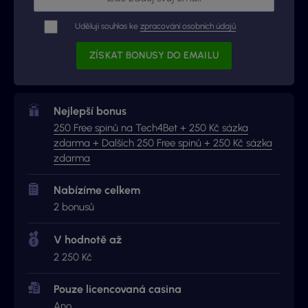
Uděluji souhlas ke
zpracování osobních údajů
Nejlepší bonus
250 Free spinů na Tech4Bet + 250 Kč sázka
zdarma + Dalších 250 Free spinů + 250 Kč sázka
zdarma
Nabízíme celkem
2 bonusů
V hodnotě až
2 250 Kč
Pouze licencovaná casina
Ano