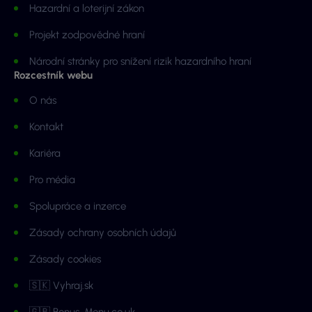
Hazardní a loterijní zákon
Projekt zodpovědné hraní
Národní stránky pro snížení rizik hazardního hraní
Rozcestník webu
O nás
Kontakt
Kariéra
Pro média
Spolupráce a inzerce
Zásady ochrany osobních údajů
Zásady cookies
🇸🇰 Vyhraj.sk