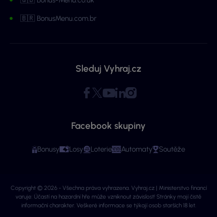
🇬🇧 Bonus-Menu.co.uk
🇧🇷 BonusMenu.com.br
Sleduj Vyhraj.cz
Facebook skupiny
Bonusy
Losy
Loterie
Automaty
Soutěže
Copyright © 2026 - Všechna práva vyhrazena. Vyhraj.cz | Ministerstvo financí
varuje: Účastí na hazardní hře může vzniknout závislost! Stránky mají čistě
informační charakter. Veškeré informace se týkají osob starších 18 let.