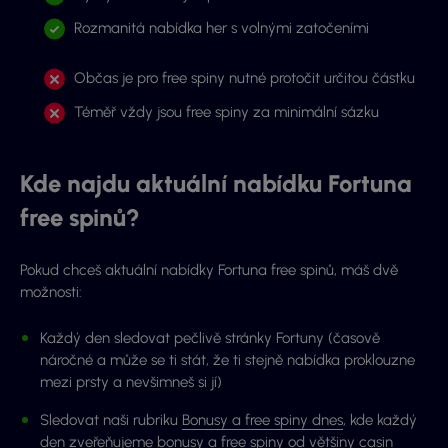
Rozmanitá nabídka her s volnými zatočeními
Občas je pro free spiny nutné protočit určitou částku
Téměř vždy jsou free spiny za minimální sázku
Kde najdu aktuální nabídku Fortuna
free spinů?
Pokud chceš aktuální nabídky Fortuna free spinů, máš dvě
možnosti:
Každý den sledovat pečlivě stránky Fortuny (časově
náročné a může se ti stát, že ti stejně nabídka proklouzne
mezi prsty a nevšimneš si jí)
Sledovat naši rubriku
Bonusy a free spiny dnes
, kde každý
den zveřeňujeme bonusy a free spiny od většiny casin