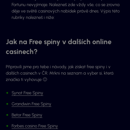
Fortunu nevyjímaje. Nalezneš zde vždy vše, co se zrovna
děje ve světě casinových nabídek právě dnes. Výpis této
rubriky nalezneš i níže:
Jak na Free spiny v dalších online
casinech?
Připravili jsme pro tebe i návody, jak získat free spiny i v
dalších casinech v ČR. Mrkni na seznam a vyber si, která
značka ti vyhovuje 🙂
Synot Free Spiny
Grandwin Free Spiny
Betor Free Spiny
Forbes casino Free Spiny