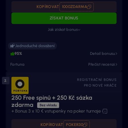
KOPÍROVAT
1000ZDARMA
ZÍSKAT BONUS
Jak získat bonus
Jednoduché dosažení
95%
Detail bonusu
Fortuna
Přečíst recenzi
REGISTRAČNÍ BONUS
PRO NOVÉ HRÁČE
250 Free spinů + 250 Kč sázka
zdarma
Bez vkladu
+ Bonus 3 x 10 € vstupenky na poker turnaje
KOPÍROVAT
POKER30