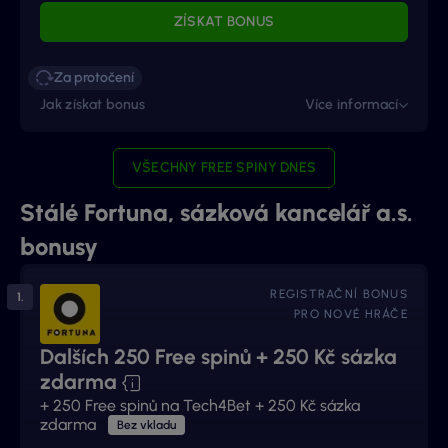
ZÍSKAT BONUS
Za protočení
Jak získat bonus
VŠECHNY FREE SPINY DNES
Stálé Fortuna, sázková kancelář a.s.
bonusy
REGISTRAČNÍ BONUS
PRO NOVÉ HRÁČE
Dalších 250 Free spinů + 250 Kč sázka
zdarma
+
250 Free spinů na Tech4Bet + 250 Kč sázka
zdarma
Bez vkladu