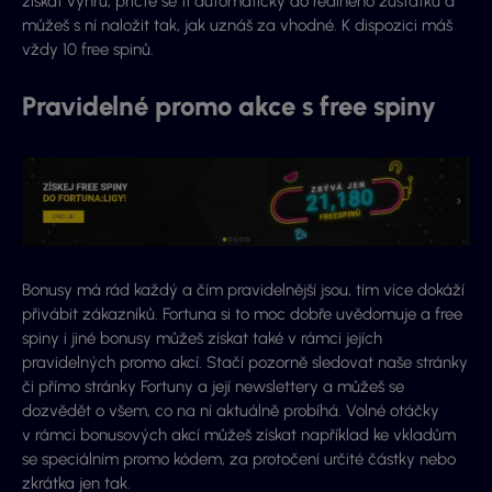
získat výhru, přičte se ti automaticky do reálného zůstatku a
můžeš s ní naložit tak, jak uznáš za vhodné. K dispozici máš
vždy 10 free spinů.
Pravidelné promo akce s free spiny
Bonusy má rád každý a čím pravidelnější jsou, tím více dokáží
přivábit zákazníků. Fortuna si to moc dobře uvědomuje a free
spiny i jiné bonusy můžeš získat také v rámci jejích
pravidelných promo akcí. Stačí pozorně sledovat naše stránky
či přímo stránky Fortuny a její newslettery a můžeš se
dozvědět o všem, co na ní aktuálně probíhá. Volné otáčky
v rámci bonusových akcí můžeš získat například ke vkladům
se speciálním promo kódem, za protočení určité částky nebo
zkrátka jen tak.