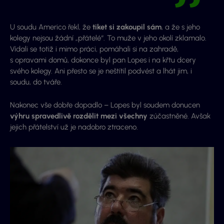
U soudu Americo řekl, že
tiket si zakoupil sám
, a že s jeho
kolegy nejsou žádní „přátelé“. To muže v jeho okolí zklamalo.
Vídali se totiž i mimo práci, pomáhali si na zahradě,
s opravami domů, dokonce byl pan Lopes i na křtu dcery
svého kolegy. Ani přesto se je neštítil podvést a lhát jim, i
soudu, do tváře.
Nakonec vše dobře dopadlo – Lopes byl soudem donucen
výhru spravedlivě rozdělit mezi všechny
zúčastněné. Avšak
jejich přátelství už je nadobro ztraceno.