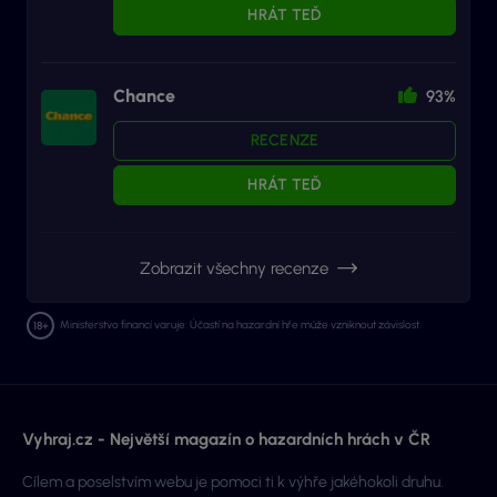
HRÁT TEĎ
Chance
93%
RECENZE
HRÁT TEĎ
Zobrazit všechny recenze
Ministerstvo financí varuje: Účastí na hazardní hře může vzniknout závislost.
Vyhraj.cz - Největší magazín o hazardních hrách v ČR
Cílem a poselstvím webu je pomoci ti k výhře jakéhokoli druhu.