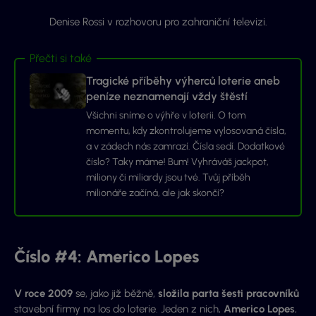
Denise Rossi v rozhovoru pro zahraniční televizi.
Přečti si také
Tragické příběhy výherců loterie aneb
peníze neznamenají vždy štěstí
Všichni sníme o výhře v loterii. O tom
momentu, kdy zkontrolujeme vylosovaná čísla,
a v zádech nás zamrazí. Čísla sedí. Dodatkové
číslo? Taky máme! Bum! Vyhráváš jackpot,
miliony či miliardy jsou tvé. Tvůj příběh
milionáře začíná, ale jak skončí?
Číslo #4: Americo Lopes
V roce 2009
se, jako již běžně,
složila parta šesti pracovníků
stavební firmy na los do loterie. Jeden z nich,
Americo Lopes
,