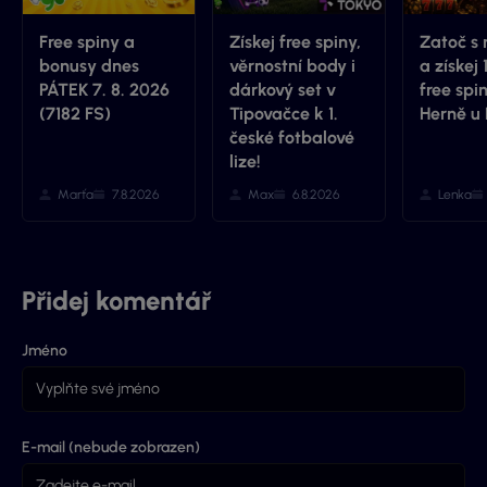
Free spiny a
Získej free spiny,
Zatoč s 
bonusy dnes
věrnostní body i
a získej 
PÁTEK 7. 8. 2026
dárkový set v
free spi
(7182 FS)
Tipovačce k 1.
Herně u
české fotbalové
lize!
Marťa
7.8.2026
Max
6.8.2026
Lenka
Přidej komentář
Jméno
E-mail (nebude zobrazen)