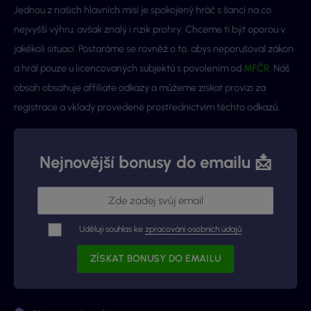
Jednou z našich hlavních misí je spokojený hráč s šancí na co
nejvyšší výhru, avšak znalý i rizik prohry. Chceme ti být oporou v
jakékoli situaci. Postaráme se rovněž o to, abys neporušoval zákon
a hrál pouze u licencovaných subjektů s povolením od
MFČR
. Náš
obsah obsahuje affiliate odkazy a můžeme získat provizi za
registrace a vklady provedené prostřednictvím těchto odkazů.
Nejnovější bonusy do emailu 📩
Uděluji souhlas ke
zpracování osobních údajů