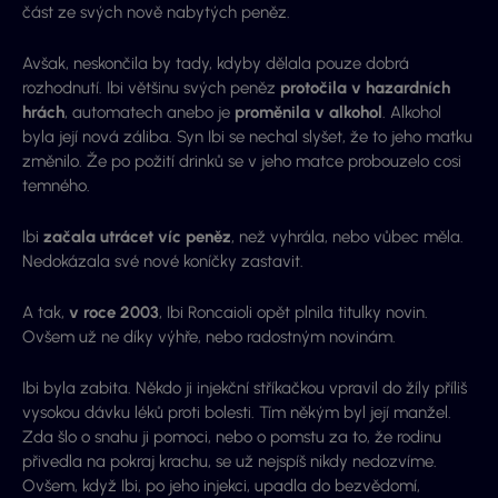
část ze svých nově nabytých peněz.
Avšak, neskončila by tady, kdyby dělala pouze dobrá
rozhodnutí. Ibi většinu svých peněz
protočila v hazardních
hrách
, automatech anebo je
proměnila v alkohol
. Alkohol
byla její nová záliba. Syn Ibi se nechal slyšet, že to jeho matku
změnilo. Že po požití drinků se v jeho matce probouzelo cosi
temného.
Ibi
začala utrácet víc peněz
, než vyhrála, nebo vůbec měla.
Nedokázala své nové koníčky zastavit.
A tak,
v roce 2003
, Ibi Roncaioli opět plnila titulky novin.
Ovšem už ne díky výhře, nebo radostným novinám.
Ibi byla zabita. Někdo ji injekční stříkačkou vpravil do žíly příliš
vysokou dávku léků proti bolesti. Tím někým byl její manžel.
Zda šlo o snahu ji pomoci, nebo o pomstu za to, že rodinu
přivedla na pokraj krachu, se už nejspíš nikdy nedozvíme.
Ovšem, když Ibi, po jeho injekci, upadla do bezvědomí,