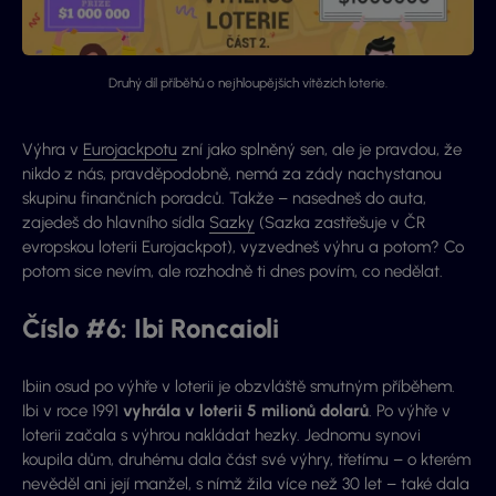
Druhý díl příběhů o nejhloupějších vítězích loterie.
Výhra v
Eurojackpotu
zní jako splněný sen, ale je pravdou, že
nikdo z nás, pravděpodobně, nemá za zády nachystanou
skupinu finančních poradců. Takže – nasedneš do auta,
zajedeš do hlavního sídla
Sazky
(Sazka zastřešuje v ČR
evropskou loterii Eurojackpot), vyzvedneš výhru a potom? Co
potom sice nevím, ale rozhodně ti dnes povím, co nedělat.
Číslo #6: Ibi Roncaioli
Ibiin osud po výhře v loterii je obzvláště smutným příběhem.
Ibi v roce 1991
vyhrála v loterii 5 milionů dolarů
. Po výhře v
loterii začala s výhrou nakládat hezky. Jednomu synovi
koupila dům, druhému dala část své výhry, třetímu – o kterém
nevěděl ani její manžel, s nímž žila více než 30 let – také dala