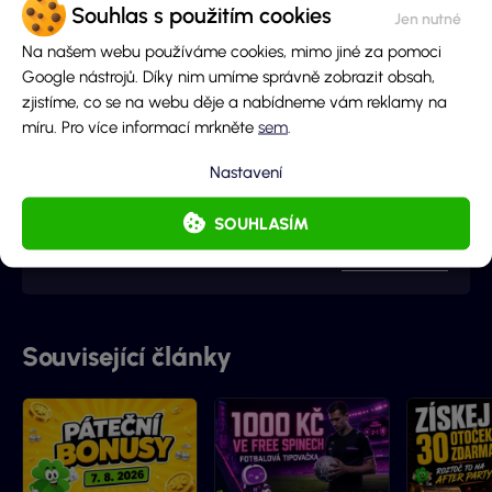
Souhlas s použitím cookies
Autor obsahu
Na našem webu používáme cookies, mimo jiné za pomoci
Google nástrojů. Díky nim umíme správně zobrazit obsah,
zjistíme, co se na webu děje a nabídneme vám reklamy na
míru. Pro více informací mrkněte
sem
.
Barbora
Redaktorka · Loterie a stírací losy
Nastavení
Jsem Barča, ráda a poutavě píšu o běžných i složitých
SOUHLASÍM
tématech, přicházím s neotřelými nápady a ještě o
kousek radši se zlepšuji a získávám nové zkušenosti. I to
Více o autorovi
je důvod proč jsme s Vyhraj.cz navázali kontakt -
začalo to jako nová zkušenost, pokračuje to jako skvělá
spolupráce.
Související články