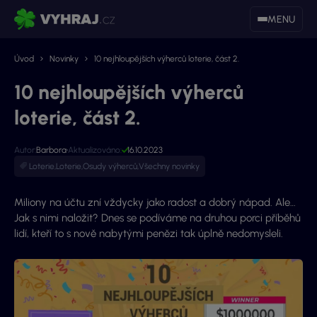
MENU
Úvod
Novinky
10 nejhloupějších výherců loterie, část 2.
10 nejhloupějších výherců
loterie, část 2.
Autor:
Barbora
Aktualizováno:
16.10.2023
Loterie
,
Loterie
,
Osudy výherců
,
Všechny novinky
Miliony na účtu zní vždycky jako radost a dobrý nápad. Ale…
Jak s nimi naložit? Dnes se podíváme na druhou porci příběhů
lidí, kteří to s nově nabytými penězi tak úplně nedomysleli.