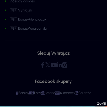
Zásady cookies
🇸🇰 Vyhraj.sk
🇬🇧 Bonus-Menu.co.uk
🇧🇷 BonusMenu.com.br
Sleduj Vyhraj.cz
Facebook skupiny
Bonusy
Losy
Loterie
Automaty
Soutěže