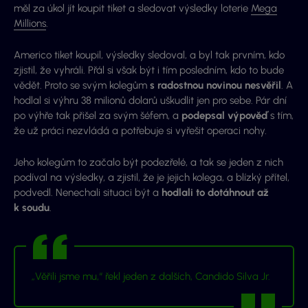
měl za úkol jít koupit tiket a sledovat výsledky loterie
Mega
Millions
.
Americo tiket koupil, výsledky sledoval, a byl tak prvním, kdo
zjistil, že vyhráli. Přál si však být i tím posledním, kdo to bude
vědět. Proto se svým kolegům
s radostnou novinou nesvěřil
. A
hodlal si výhru 38 milionů dolarů uškudlit jen pro sebe. Pár dní
po výhře tak přišel za svým šéfem, a
podepsal výpověď
s tím,
že už práci nezvládá a potřebuje si vyřešit operaci nohy.
Jeho kolegům to začalo být podezřelé, a tak se jeden z nich
podíval na výsledky, a zjistil, že je jejich kolega, a blízký přítel,
podvedl. Nenechali situaci být a
hodlali to dotáhnout až
k soudu
.
„Věřili jsme mu,“ řekl jeden z dalších, Candido Silva Jr.