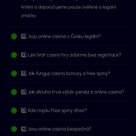
kritérií a doporučujeme pouze ověřené a legální
značky.
2️⃣ Jsou online casina v Česku legální?
3️⃣ Lze hrát casino hry zdarma bez registrace?
4️⃣ Jak fungují casino bonusy a free spiny?
5️⃣ Jak dlouho trvá výběr peněz z online casina?
6️⃣ Kde najdu Free spiny dnes?
7️⃣ Jsou online casina bezpečná?