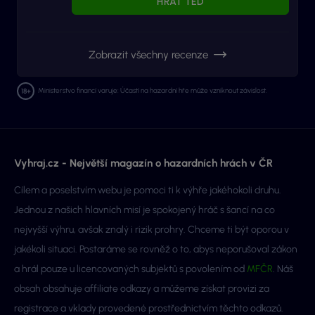
HRÁT TEĎ
Zobrazit všechny recenze
Ministerstvo financí varuje: Účastí na hazardní hře může vzniknout závislost.
Vyhraj.cz - Největší magazín o hazardních hrách v ČR
Cílem a poselstvím webu je pomoci ti k výhře jakéhokoli druhu.
Jednou z našich hlavních misí je spokojený hráč s šancí na co
nejvyšší výhru, avšak znalý i rizik prohry. Chceme ti být oporou v
jakékoli situaci. Postaráme se rovněž o to, abys neporušoval zákon
a hrál pouze u licencovaných subjektů s povolením od
MFČR
. Náš
obsah obsahuje affiliate odkazy a můžeme získat provizi za
registrace a vklady provedené prostřednictvím těchto odkazů.