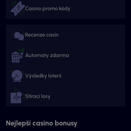
Casino promo kódy
Recenze casín
Automaty zdarma
Výsledky loterií
Stírací losy
Nejlepší casino bonusy