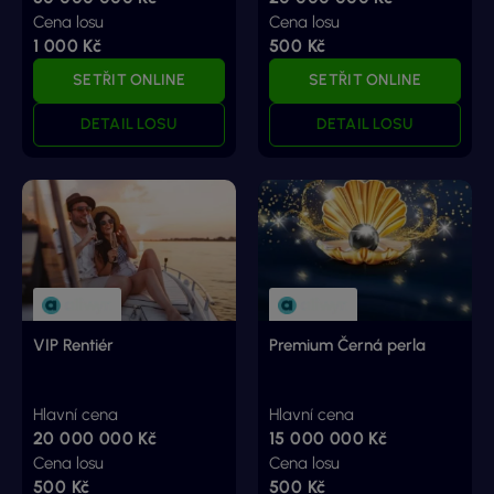
Cena losu
Cena losu
1 000 Kč
500 Kč
SETŘIT ONLINE
SETŘIT ONLINE
DETAIL LOSU
DETAIL LOSU
VIP Rentiér
Premium Černá perla
Hlavní cena
Hlavní cena
20 000 000 Kč
15 000 000 Kč
Cena losu
Cena losu
500 Kč
500 Kč