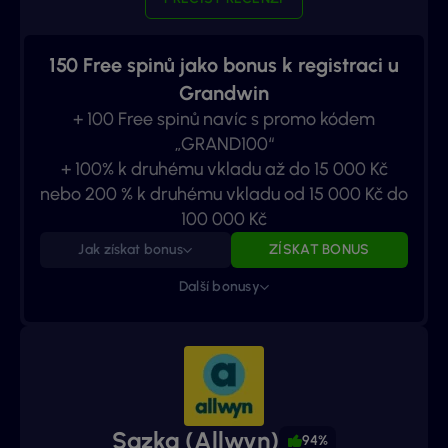
150 Free spinů jako bonus k registraci u
Grandwin
+ 100 Free spinů navíc s promo kódem
„GRAND100“
+ 100% k druhému vkladu až do 15 000 Kč
nebo 200 % k druhému vkladu od 15 000 Kč do
100 000 Kč
Jak získat bonus
ZÍSKAT BONUS
Další bonusy
Sazka (Allwyn)
94%