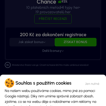
Chance
93%
10 platebních metod
4 typy her
19 provozovatelů her
PŘEČÍST RECENZI
200 Kč za dokončení registrace
Jak získat bonus
ZÍSKAT BONUS
Další bonusy
Ministerstvo financí varuje: Účastí na hazardní hře může vzniknout závislost.
Souhlas s použitím cookies
Loterie s nejvyšším jackpotem
Na našem webu používáme cookies, mimo jiné za pomoci
Google nástrojů. Díky nim umíme správně zobrazit obsah,
zjistíme, co se na webu děje a nabídneme vám reklamy na
Aktuální jackpot