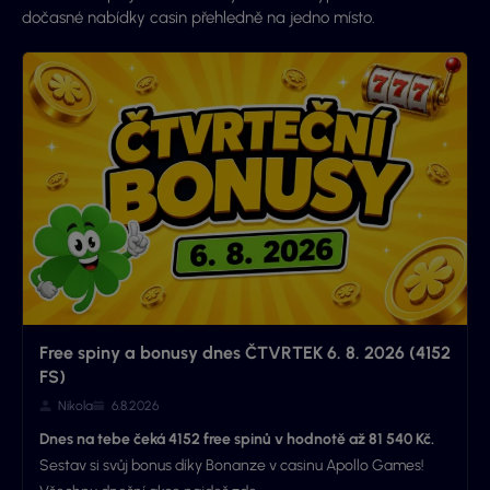
dočasné nabídky casin přehledně na jedno místo.
Free spiny a bonusy dnes ČTVRTEK 6. 8. 2026 (4152
FS)
Nikola
6.8.2026
Dnes na tebe čeká 4152 free spinů v hodnotě až 81 540 Kč.
Sestav si svůj bonus díky Bonanze v casinu Apollo Games!