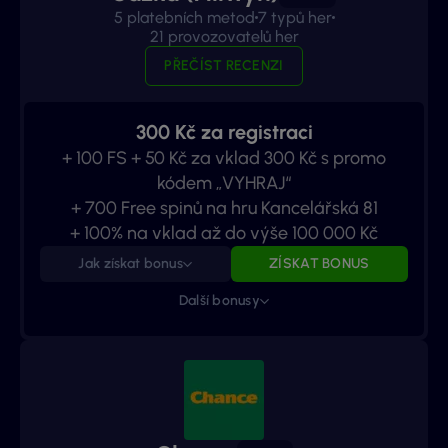
5 platebních metod
7 typů her
21 provozovatelů her
PŘEČÍST RECENZI
300 Kč za registraci
+ 100 FS + 50 Kč za vklad 300 Kč s promo
kódem „VYHRAJ“
+ 700 Free spinů na hru Kancelářská 81
+ 100% na vklad až do výše 100 000 Kč
Jak získat bonus
ZÍSKAT BONUS
Další bonusy