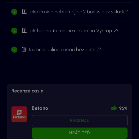
8️⃣ Jaké casino nabízí nejlepší bonus bez vkladu?
9️⃣ Jak hodnotíte online casina na Vyhraj.cz?
🔟 Jak hrát online casino bezpečně?
Recenze casin
Betano
96%
RECENZE
HRÁT TEĎ