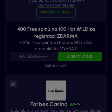
8 platebních metod
5 typů her
21 provozovatelů her
PŘEČÍST RECENZI
400 Free spinů na 100 Hot WILD za
registraci ZDARMA
+ 266 Free spinů na Betano HOT díky
promokódu „VYHRAJ“
Jak získat bonus
ZÍSKAT BONUS
Další bonusy
Forbes Casino
95%
6 platebních metod
3 typy her
11 provozovatelů her