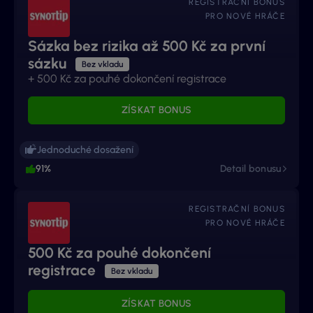
REGISTRAČNÍ BONUS
PRO NOVÉ HRÁČE
Sázka bez rizika až 500 Kč za první
sázku
Bez vkladu
+ 500 Kč za pouhé dokončení registrace
ZÍSKAT BONUS
Jednoduché dosažení
91%
Detail bonusu
REGISTRAČNÍ BONUS
PRO NOVÉ HRÁČE
500 Kč za pouhé dokončení
registrace
Bez vkladu
ZÍSKAT BONUS