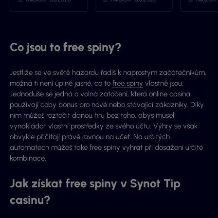
Co jsou to free spiny?
Jestliže se ve světě hazardu řadíš k naprostým začátečníkům,
možná ti není úplně jasné, co to
free spiny
vlastně jsou.
Jednoduše se jedná o volná zatočení, která online casina
používají coby bonus pro nové nebo stávající zákazníky. Díky
nim můžeš roztočit danou hru bez toho, abys musel
vynakládat vlastní prostředky ze svého účtu. Výhry se však
obvykle přičítají právě rovnou na účet. Na určitých
automatech můžeš také free spiny vyhrát při dosažení určité
kombinace.
Jak získat free spiny v Synot Tip
casinu?