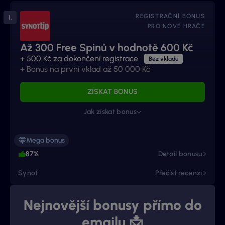
REGISTRAČNÍ BONUS
PRO NOVÉ HRÁČE
Až 300 Free Spinů v hodnotě 600 Kč
+
500 Kč za dokončení registrace
Bez vkladu
+ Bonus na první vklad až 50 000 Kč
ZÍSKAT BONUS
Jak získat bonus
Mega bonus
87%
Detail bonusu
Synot
Přečíst recenzi
Nejnovější bonusy přímo do
emailu 📩