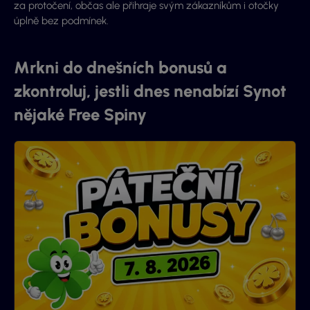
za protočení, občas ale přihraje svým zákazníkům i otočky
úplně bez podmínek.
Mrkni do dnešních bonusů a
zkontroluj, jestli dnes nenabízí Synot
nějaké Free Spiny