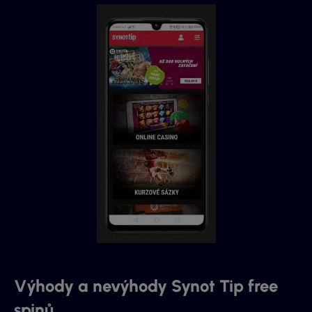
Výhody a nevýhody Synot Tip free
spinů