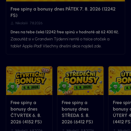
Free spiny a bonusy dnes PÁTEK 7. 8. 2026 (12242
FS)
Nikola
7.8.2026
Dnes na tebe čeká 12242 free spinů v hodnotě až 62 430 Kč.
Zasoutěž si v Grandwin Týdenní rentě o tisíce otoček a
tablet Apple iPad! Všechny dnešní akce najdeš zde.
Free spiny a
Free spiny a
Free spi
bonusy dnes
bonusy dnes
bonusy 
ČTVRTEK 6. 8.
STŘEDA 5. 8.
ÚTERÝ 4
2026 (4152 FS)
2026 (6412 FS)
(4412 FS
Nikola
6.8.2026
Nikola
5.8.2026
Nikola