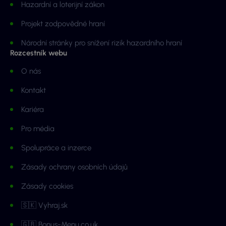
Hazardní a loterijní zákon
Projekt zodpovědné hraní
Národní stránky pro snížení rizik hazardního hraní
Rozcestník webu
O nás
Kontakt
Kariéra
Pro média
Spolupráce a inzerce
Zásady ochrany osobních údajů
Zásady cookies
🇸🇰 Vyhraj.sk
🇬🇧 Bonus-Menu.co.uk