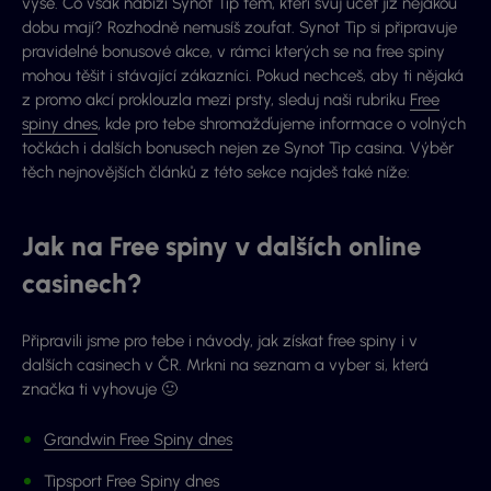
výše. Co však nabízí Synot Tip těm, kteří svůj účet již nějakou
dobu mají? Rozhodně nemusíš zoufat. Synot Tip si připravuje
pravidelné bonusové akce, v rámci kterých se na free spiny
mohou těšit i stávající zákazníci. Pokud nechceš, aby ti nějaká
z promo akcí proklouzla mezi prsty, sleduj naši rubriku
Free
spiny dnes
, kde pro tebe shromažďujeme informace o volných
točkách i dalších bonusech nejen ze Synot Tip casina. Výběr
těch nejnovějších článků z této sekce najdeš také níže:
Jak na Free spiny v dalších online
casinech?
Připravili jsme pro tebe i návody, jak získat free spiny i v
dalších casinech v ČR. Mrkni na seznam a vyber si, která
značka ti vyhovuje 🙂
Grandwin Free Spiny dnes
Tipsport Free Spiny
dnes