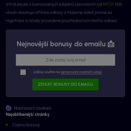
a hrál pouze u licencovaných subjektů s povolením od
MFČR
. Náš
obsah obsahuje affiliate odkazy a můžeme získat provizi za
registrace a vklady provedené prostřednictvím těchto odkazů.
Nejnovější bonusy do emailu 📩
Uděluji souhlas ke
zpracování osobních údajů
Nastavení cookies
Nejoblíbenější stránky
Casino bonusy