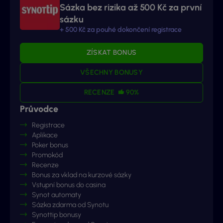
Sázka bez rizika až 500 Kč za první
sázku
+ 500 Kč za pouhé dokončení registrace
ZÍSKAT BONUS
VŠECHNY BONUSY
RECENZE
90%
Průvodce
Registrace
Aplikace
Poker bonus
Promokód
Recenze
Bonus za vklad na kurzové sázky
Vstupní bonus do casina
Synot automaty
Sázka zdarma od Synotu
Synottip bonusy