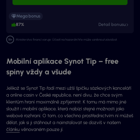
Mega bonus
87%
Detail bonusu
Ministerstvo financí varuje: Účastí na hazardní hře může vzniknout závislost.
Mobilní aplikace Synot Tip – free
spiny vždy a všude
Jelikož se Synot Tip řadí mezi užší špičku sázkových kanceláří
a online casin v České republice, není divu, že chce svým
klientům hraní maximálně zpříjemnit. K tomu má mimo jiné
sloužit i mobilní aplikace, která nabízí stejné možnosti jako
webové rozhraní. O tom, co všechno prostřednictvím ní můžeš
dělat, jak si ji stáhnout a nainstalovat se dozvíš v našem
článku
věnovaném pouze jí.