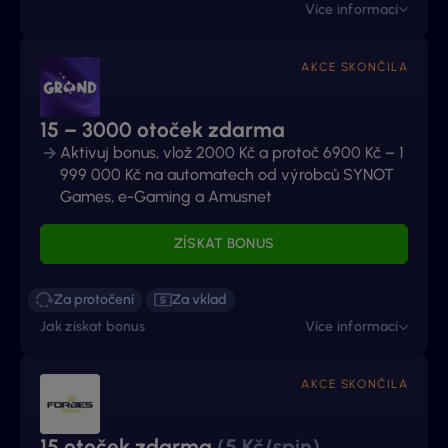
AKCE SKONČILA
15 – 3000 otoček zdarma
Aktivuj bonus, vlož 2000 Kč a protoč 6900 Kč – 1
999 000 Kč na automatech od výrobců SYNOT
Games, e-Gaming a Amusnet
ZÍSKAT BONUS
Za protočení
Za vklad
Jak získat bonus
AKCE SKONČILA
15 otoček zdarma
(5 Kč/spin)