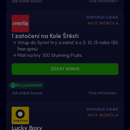
Jak získat bonus
DOPORUČUJEME
AKCE SKONČILA
1 zatočení na Kole Štěstí
Vstup do Synot hry a zatoč si o 5, 10, 15 nebo 150
free spinů
Platí na hry: 100 Stunning Fruits
ZÍSKAT BONUS
Bez podmínek
Jak získat bonus
DOPORUČUJEME
AKCE SKONČILA
Lucky Boxy