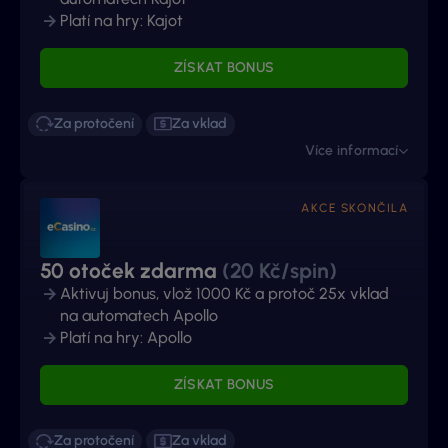
Platí na hry: Kajot
ZÍSKAT BONUS
Za protočení
Za vklad
AKCE SKONČILA
50 otoček zdarma
(20 Kč/spin)
Aktivuj bonus, vlož 1000 Kč a protoč 25x vklad
na automatech Apollo
Platí na hry: Apollo
ZÍSKAT BONUS
Za protočení
Za vklad