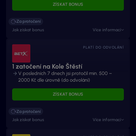
ZÍSKAT BONUS
Za protočení
Jak získat bonus
PLATÍ DO ODVOLÁNÍ
1 zatočení na Kole Štěstí
V posledních 7 dnech jsi protočil min. 500 –
2000 Kč dle úrovně (do odvolání)
ZÍSKAT BONUS
Za protočení
Jak získat bonus