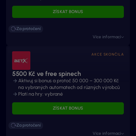
ZÍSKAT BONUS
Za protočení
AKCE SKONČILA
5500 Kč ve free spinech
Aktivuj si bonus a protoč 50 000 – 300 000 Kč
na vybraných automatech od různých výrobců
Platí na hry: vybrané
ZÍSKAT BONUS
Za protočení