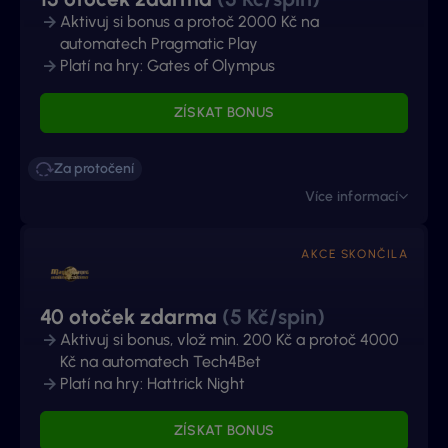
Aktivuj si bonus a protoč 2000 Kč na
automatech Pragmatic Play
Platí na hry: Gates of Olympus
ZÍSKAT BONUS
Za protočení
AKCE SKONČILA
40 otoček zdarma
(5 Kč/spin)
Aktivuj si bonus, vlož min. 200 Kč a protoč 4000
Kč na automatech Tech4Bet
Platí na hry: Hattrick Night
ZÍSKAT BONUS