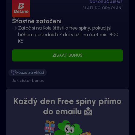
DOPORUČUJEME
PLATÍ DO ODVOLÁNÍ
Šťastné zatočení
Zatoč si na Kole štěstí o free spiny, pokud jsi
během posledních 7 dní vložil na účet min. 400
Kč
ZÍSKAT BONUS
Pouze za vklad
Jak získat bonus
Každý den Free spiny přímo
do emailu 📩