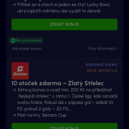
Přihlas se a otevři si jeden ze čtyř Lucky Boxů
ukrývajících odměnu, lze využít 1x denně
ZÍSKAT BONUS
Bez podmínek
Jak získat bonus
DOPORUČUJEME
AKCE SKONČILA
10 otoček zdarma – Zlatý Střelec
Aktivuj bonus a vsaď min. 200 Kč na příležitost
„Nejlepší střelec“ v rámci 1. České ligy, kde označíš
svého hráče. Pokud dá v zápase gól – získáš 10
FS, pokud 2 góly – 20 FS,…
Platí na hry: Betano Cup
ZÍSKAT BONUS