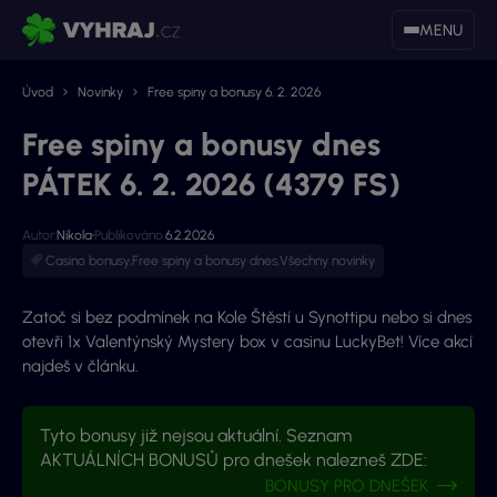
MENU
Úvod
Novinky
Free spiny a bonusy 6. 2. 2026
Free spiny a bonusy dnes
PÁTEK 6. 2. 2026 (4379 FS)
Autor:
Nikola
Publikováno:
6.2.2026
Casino bonusy
,
Free spiny a bonusy dnes
,
Všechny novinky
Zatoč si bez podmínek na Kole Štěstí u Synottipu nebo si dnes
otevři 1x Valentýnský Mystery box v casinu LuckyBet! Více akcí
najdeš v článku.
Tyto bonusy již nejsou aktuální. Seznam
AKTUÁLNÍCH BONUSŮ pro dnešek nalezneš ZDE:
BONUSY PRO DNEŠEK