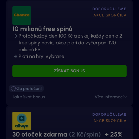
DOPORUČUJEME
AKCE SKONČILA
10 milionů free spinů
Protoč každý den 100 Kč a získej každý den o 2
free spiny navíc; akce platí do vyčerpaní 120
milionů FS
Platí na hry: vybrané
ZÍSKAT BONUS
Za protočení
Jak získat bonus
DOPORUČUJEME
AKCE SKONČILA
30 otoček zdarma
(2 Kč/spin)
+ 25%