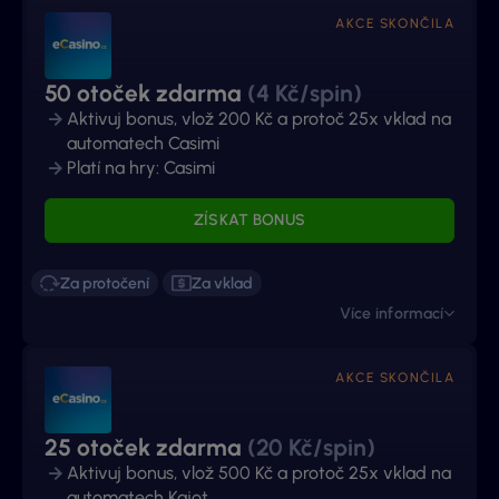
AKCE SKONČILA
50 otoček zdarma
(4 Kč/spin)
Aktivuj bonus, vlož 200 Kč a protoč 25x vklad na
automatech Casimi
Platí na hry: Casimi
ZÍSKAT BONUS
Za protočení
Za vklad
AKCE SKONČILA
25 otoček zdarma
(20 Kč/spin)
Aktivuj bonus, vlož 500 Kč a protoč 25x vklad na
automatech Kajot