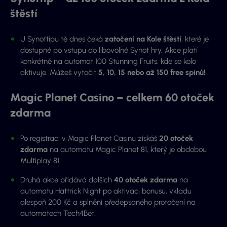
štěstí
U Synottipu tě dnes čeká
zatočení na
Kole štěstí
, které je
dostupné po vstupu do libovolné Synot hry. Akce platí
konkrétně na automat 100 Stunning Fruits, kde se kolo
aktivuje. Můžeš vytočit
5, 10, 15 nebo až 150 free spinů!
Magic Planet Casino – celkem 60 otoček
zdarma
Po registraci v Magic Planet Casinu získáš
20 otoček
zdarma
na automatu Magic Planet 81, který je obdobou
Multiplay 81.
Druhá akce přidává dalších
40 otoček zdarma
na
automatu Hattrick Night po aktivaci bonusu, vkladu
alespoň 200 Kč a splnění předepsaného protočení na
automatech Tech4Bet.