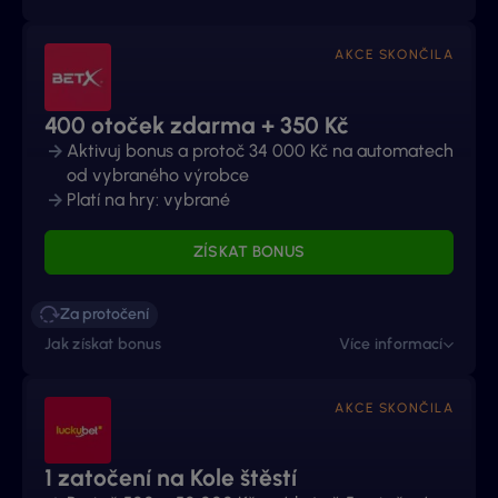
AKCE SKONČILA
400 otoček zdarma + 350 Kč
Aktivuj bonus a protoč 34 000 Kč na automatech
od vybraného výrobce
Platí na hry: vybrané
ZÍSKAT BONUS
Za protočení
Jak získat bonus
AKCE SKONČILA
1 zatočení na Kole štěstí