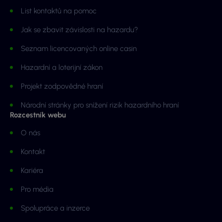
List kontaktů na pomoc
Jak se zbavit závislosti na hazardu?
Seznam licencovaných online casin
Hazardní a loterijní zákon
Projekt zodpovědné hraní
Národní stránky pro snížení rizik hazardního hraní
Rozcestník webu
O nás
Kontakt
Kariéra
Pro média
Spolupráce a inzerce