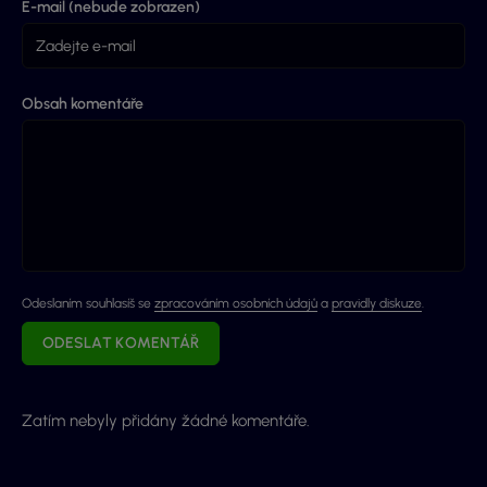
E-mail (nebude zobrazen)
Obsah komentáře
Odeslaním souhlasíš se
zpracováním osobních údajů
a
pravidly diskuze
.
ODESLAT KOMENTÁŘ
Zatím nebyly přidány žádné komentáře.