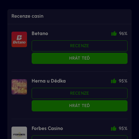
Recenze casin
Betano
96%
RECENZE
HRÁT TEĎ
Herna u Dědka
95%
RECENZE
HRÁT TEĎ
Forbes Casino
95%