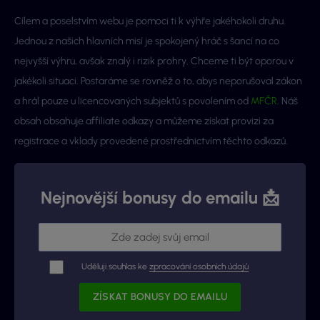
Cílem a poselstvím webu je pomoci ti k výhře jakéhokoli druhu.
Jednou z našich hlavních misí je spokojený hráč s šancí na co
nejvyšší výhru, avšak znalý i rizik prohry. Chceme ti být oporou v
jakékoli situaci. Postaráme se rovněž o to, abys neporušoval zákon
a hrál pouze u licencovaných subjektů s povolením od
MFČR
. Náš
obsah obsahuje affiliate odkazy a můžeme získat provizi za
registrace a vklady provedené prostřednictvím těchto odkazů.
Nejnovější bonusy do emailu 📩
Uděluji souhlas ke
zpracování osobních údajů