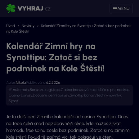
MENU
Úvod
Novinky
Kalendář Zimní hry na Synottipu: Zatoč si bez podmínek
na Kole Štěstí!
Kalendář Zimní hry na
Synottipu: Zatoč si bez
podmínek na Kole Štěstí!
Autor:
Nikola
Publikováno:
6.2.2026
Automaty
,
Bonus za registraci
,
Casino bonusové kalendáře a promoakce
,
Casino bonusy
,
Dočasné denní bonusy
,
Synottip bonus
,
Všechny novinky
,
Synot
Je tu další den Zimního kalendáře od casina Synottipu. Dnes
na tebe čeká snad nejzábavnější akce, kde můžeš získat
hromadu free spinů zcela bez podmínek. Zatoč si na zimním
Kole štěstí! Pokud tě zajímá víc, tak pokračuj ve čtení.