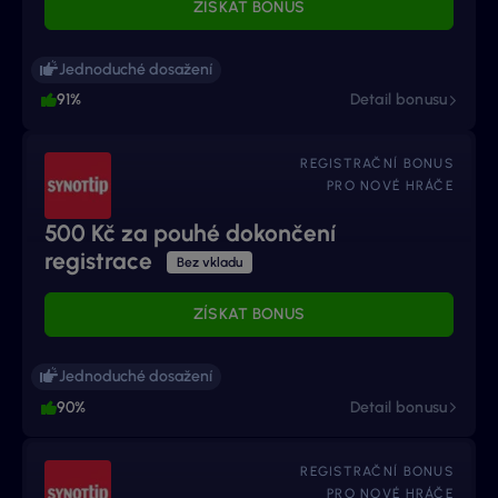
ZÍSKAT BONUS
Jednoduché dosažení
91%
Detail bonusu
REGISTRAČNÍ BONUS
PRO NOVÉ HRÁČE
500 Kč za pouhé dokončení
registrace
Bez vkladu
ZÍSKAT BONUS
Jednoduché dosažení
90%
Detail bonusu
REGISTRAČNÍ BONUS
PRO NOVÉ HRÁČE