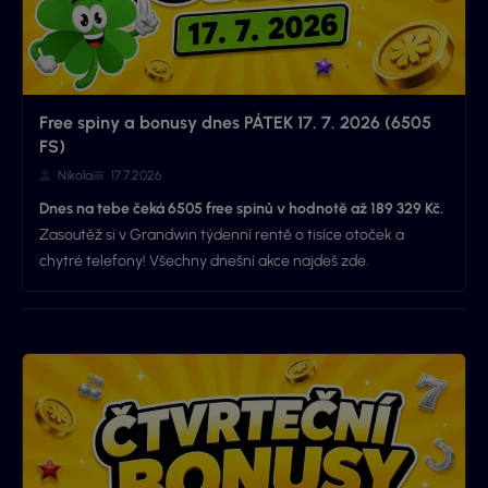
Free spiny a bonusy dnes PÁTEK 17. 7. 2026 (6505
FS)
Nikola
17.7.2026
Dnes na tebe čeká 6505 free spinů v hodnotě až 189 329 Kč.
Zasoutěž si v Grandwin týdenní rentě o tisíce otoček a
chytré telefony! Všechny dnešní akce najdeš zde.