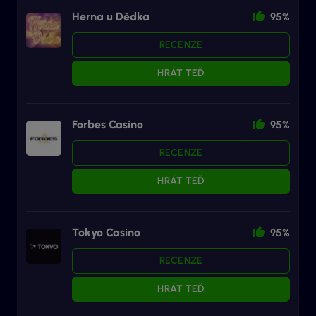
Herna u Dědka
95%
RECENZE
HRÁT TEĎ
Forbes Casino
95%
RECENZE
HRÁT TEĎ
Tokyo Casino
95%
RECENZE
HRÁT TEĎ