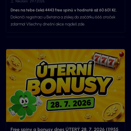
Nikola
29.7.2026
Dnes na tebe čeká 4443 free spinů v hodnotě až 60 601 Kč.
Dokonči registraci u Betana a získej do začátku 666 otoček
zdarma! Všechny dnešní akce najdeš zde.
Free spiny a bonusy dnes ÚTERÝ 28. 7. 2026 (11955