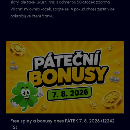
sloty, ale také luxusní misi s odměnou 50 otoček zdarma.
Všichni milovníci koček, spojte se! A pokud chceš zjistit více,
pokračuj ve čtení článku.
Free spiny a bonusy dnes PÁTEK 7. 8. 2026 (12242
FS)