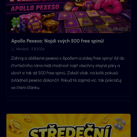
Apollo Pexeso: Najdi svých 500 free spinů!
Nikola
5.8.2026
Zahraj si oblíbené pexeso s Apollem a získej free spiny! Až do
čtvrtečního rána máš možnost najít všechny stejné páry a
ulovit si tak až 500 free spinů. Zaleží však, na kolik pokusů
zvládneš pexeso dokončit. Pokud tě zajímá víc, tak pokračuj
ve čtení článku.