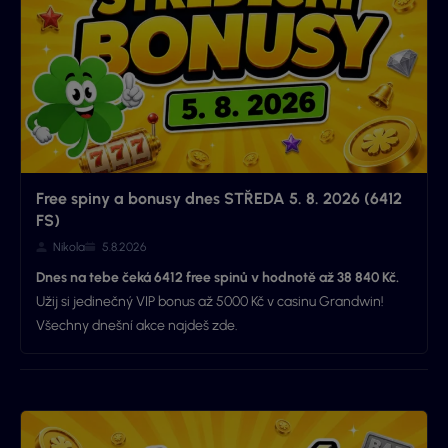
Free spiny a bonusy dnes STŘEDA 5. 8. 2026 (6412
FS)
Nikola
5.8.2026
Dnes na tebe čeká 6412 free spinů v hodnotě až 38 840 Kč.
Užij si jedinečný VIP bonus až 5000 Kč v casinu Grandwin!
Všechny dnešní akce najdeš zde.