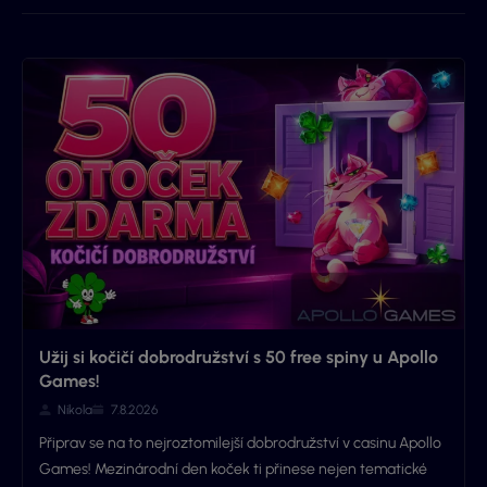
Užij si kočičí dobrodružství s 50 free spiny u Apollo
Games!
Nikola
7.8.2026
Připrav se na to nejroztomilejší dobrodružství v casinu Apollo
Games! Mezinárodní den koček ti přinese nejen tematické