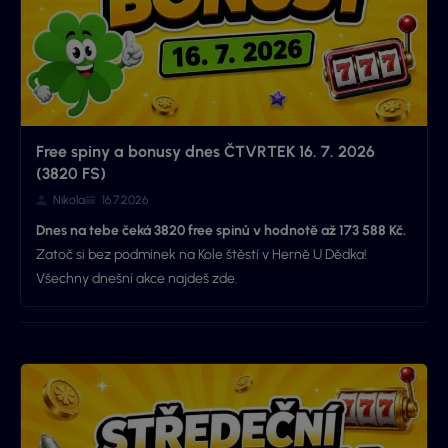
Free spiny a bonusy dnes ČTVRTEK 16. 7. 2026
(3820 FS)
Nikola
16.7.2026
Dnes na tebe čeká 3820 free spinů v hodnotě až 173 588 Kč.
Zatoč si bez podmínek na Kole štěstí v Herně U Dědka!
Všechny dnešní akce najdeš zde.