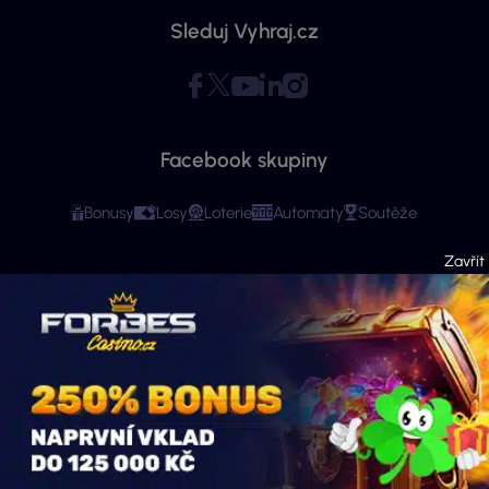
Sleduj Vyhraj.cz
Facebook skupiny
Bonusy
Losy
Loterie
Automaty
Soutěže
Copyright © 2026 - Všechna práva vyhrazena. Vyhraj.cz | Ministerstvo financí
varuje: Účastí na hazardní hře může vzniknout závislost! Stránky mají čistě
informační charakter. Veškeré informace se týkají osob starších 18 let.
Provozovatelem webu je ExeMedia s.r.o. se sídlem Kurzova 2222/16, Stodůlky,
155 00 Praha 5 (IČO: 13992228, DIČ: CZ13992228) · Kontakt:
info@vyhraj.cz