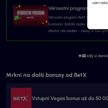
vám rekl
Věrnostní program BetX Cl
Věrnostní program BetX Club tě vezm
Evoniana. Každá sázka, každé zatočen
dlouhá, ale sladká – čekají tě free sp
🍀🎰 Užij si denn
Mrkni na další bonusy od BetX
Vstupní Vegas bonus až do 50 000