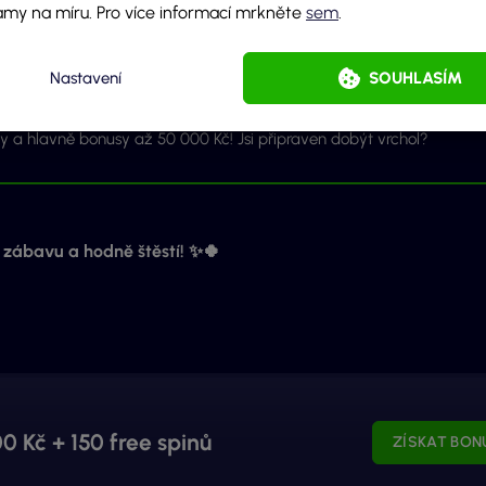
amy na míru. Pro více informací mrkněte
sem
.
ub
e na cestu od bronzového nováčka až po neporazitelnou legendu
Nastavení
SOUHLASÍM
í, každá účast v loterii tě posouvá výš a výš. Cesta za odměnami j
iny a hlavně bonusy až 50 000 Kč! Jsi připraven dobýt vrchol?
í zábavu a hodně štěstí! ✨🍀
 Kč + 150 free spinů
ZÍSKAT BON