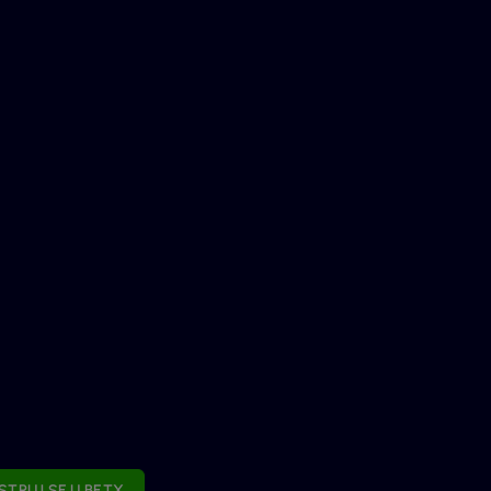
STRUJ SE U BETX