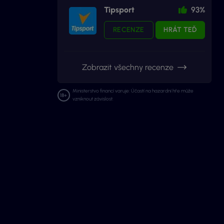
Tipsport
93%
RECENZE
HRÁT TEĎ
Zobrazit všechny recenze
Ministerstvo financí varuje: Účastí na hazardní hře může
vzniknout závislost.