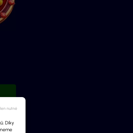
ů. Díky
ídneme