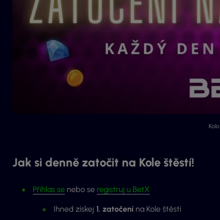
Kolo
Jak si denně zatočit na Kole štěstí!
Přihlas se
nebo se
registruj u BetX
Ihned získej
1. zatočení
na Kole štěstí