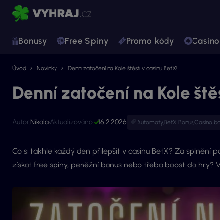
Bonusy
Free Spiny
Promo kódy
Casino
Úvod
Novinky
Denní zatočení na Kole štěstí v casinu BetX!
Denní zatočení na Kole štěs
Autor:
Nikola
Aktualizováno:
16.2.2026
Automaty
,
BetX Bonus
,
Casino b
Co si takhle každý den přilepšit v casinu BetX? Za splnění pá
získat free spiny, peněžní bonus nebo třeba boost do hry? V