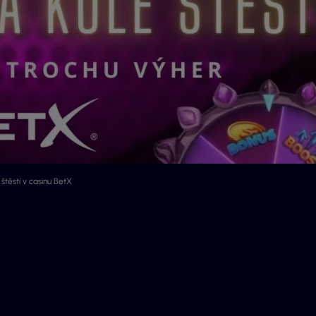
 štěstí v casinu BetX