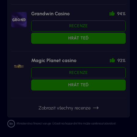
Grandwin Casino
94%
RECENZE
HRÁT TEĎ
Magic Planet casino
93%
RECENZE
HRÁT TEĎ
Zobrazit všechny recenze
Ministerstvo financí varuje: Účastí na hazardní hře může vzniknout závislost.