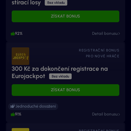
stírací losy
Bez vkladu
ZÍSKAT BONUS
92%
Detail bonusu
REGISTRAČNÍ BONUS
PRO NOVÉ HRÁČE
300 Kč za dokončení registrace na
Eurojackpot
Bez vkladu
ZÍSKAT BONUS
Jednoduché dosažení
91%
Detail bonusu