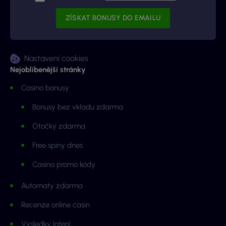
Nastavení cookies
Nejoblíbenější stránky
Casino bonusy
Bonusy bez vkladu zdarma
Otočky zdarma
Free spiny dnes
Casino promo kódy
Automaty zdarma
Recenze online casin
Výsledky loterií