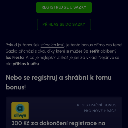
REGISTRUJ SE U SAZKY
PŘIHLAS SE DO SAZKY
Pokud jsi fanoušek
stíracích losů
, je tento bonus přímo pro tebe!
Sazka
přichází s akcí, díky které si můžeš
3x setřít
oblíbený
los Fiesta
! A co je nejlepší? Získáš je jen za vklad! Nejdříve se
ale
přihlas k účtu
.
Nebo se registruj a shrábni k tomu
bonus!
REGISTRAČNÍ BONUS
PRO NOVÉ HRÁČE
300 Kč za dokončení registrace na