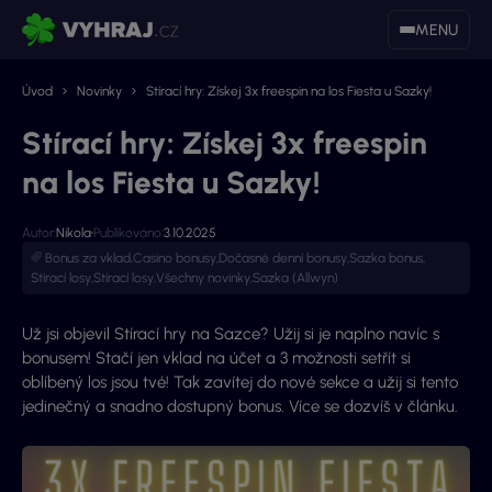
MENU
Úvod
Novinky
Stírací hry: Získej 3x freespin na los Fiesta u Sazky!
Stírací hry: Získej 3x freespin
na los Fiesta u Sazky!
Autor:
Nikola
Publikováno:
3.10.2025
Bonus za vklad
,
Casino bonusy
,
Dočasné denní bonusy
,
Sazka bonus
,
Stírací losy
,
Stírací losy
,
Všechny novinky
,
Sazka (Allwyn)
Už jsi objevil Stírací hry na Sazce? Užij si je naplno navíc s
bonusem! Stačí jen vklad na účet a 3 možnosti setřít si
oblíbený los jsou tvé! Tak zavítej do nové sekce a užij si tento
jedinečný a snadno dostupný bonus. Více se dozvíš v článku.