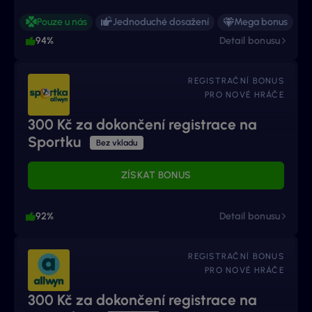
Pouze u nás
Jednoduché dosažení
Mega bonus
94%
Detail bonusu
REGISTRAČNÍ BONUS
PRO NOVÉ HRÁČE
300 Kč za dokončení registrace na
Sportku
Bez vkladu
ZÍSKAT BONUS
92%
Detail bonusu
REGISTRAČNÍ BONUS
PRO NOVÉ HRÁČE
300 Kč za dokončení registrace na