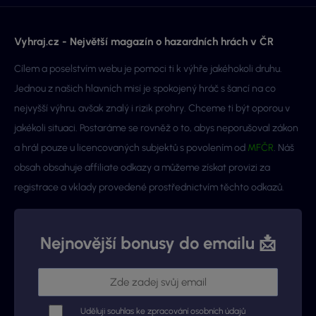
Vyhraj.cz - Největší magazín o hazardních hrách v ČR
Cílem a poselstvím webu je pomoci ti k výhře jakéhokoli druhu.
Jednou z našich hlavních misí je spokojený hráč s šancí na co
nejvyšší výhru, avšak znalý i rizik prohry. Chceme ti být oporou v
jakékoli situaci. Postaráme se rovněž o to, abys neporušoval zákon
a hrál pouze u licencovaných subjektů s povolením od
MFČR
. Náš
obsah obsahuje affiliate odkazy a můžeme získat provizi za
registrace a vklady provedené prostřednictvím těchto odkazů.
Nejnovější bonusy do emailu 📩
Uděluji souhlas ke
zpracování osobních údajů