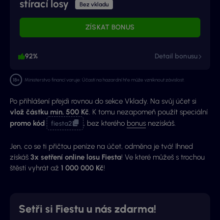
stírací losy
Bez vkladu
ZÍSKAT BONUS
92%
Detail bonusu
Ministerstvo financí varuje: Účastí na hazardní hře může vzniknout závislost.
Po přihlášení přejdi rovnou do sekce Vklady. Na svůj účet si
vlož částku min. 500 Kč
. K tomu nezapomeň použít speciální
promo kód
, bez kterého
bonus
nezískáš.
fiesta2
Jen, co se ti přičtou peníze na účet, odměna je tvá! Ihned
získáš
3x setření online losu Fiesta
! Ve které můžeš s trochou
štěstí vyhrát až
1 000 000 Kč
!
Setři si Fiestu u nás zdarma!