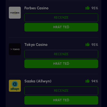
Forbes Casino
95%
RECENZE
HRÁT TEĎ
Tokyo Casino
95%
RECENZE
HRÁT TEĎ
Sazka (Allwyn)
94%
RECENZE
HRÁT TEĎ