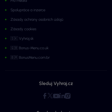
Pro média
Spolupráce a inzerce
Zásady ochrany osobních údajů
Zásady cookies
🇸🇰 Vyhraj.sk
🇬🇧 Bonus-Menu.co.uk
🇧🇷 BonusMenu.com.br
Sleduj Vyhraj.cz