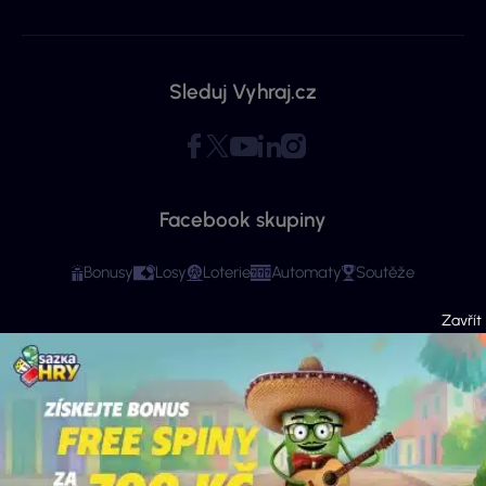
Sleduj Vyhraj.cz
Facebook skupiny
Bonusy
Losy
Loterie
Automaty
Soutěže
Copyright © 2026 - Všechna práva vyhrazena. Vyhraj.cz | Ministerstvo financí
varuje: Účastí na hazardní hře může vzniknout závislost! Stránky mají čistě
informační charakter. Veškeré informace se týkají osob starších 18 let.
Provozovatelem webu je ExeMedia s.r.o. se sídlem Kurzova 2222/16, Stodůlky,
155 00 Praha 5 (IČO: 13992228, DIČ: CZ13992228) · Kontakt:
info@vyhraj.cz