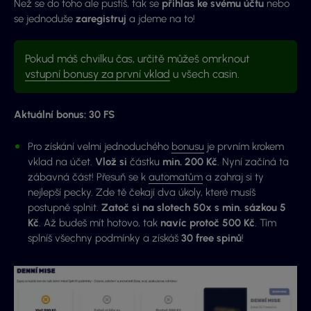
Než se do toho ale pustíš, tak se
přihlas ke svému účtu
nebo
se jednoduše
zaregistruj
a jdeme na to!
Pokud máš chvilku čas, určitě můžeš omrknout
vstupní bonusy za první vklad
u všech casin.
Aktuální bonus: 30 FS
Pro získání velmi jednoduchého
bonusu
je prvním krokem
vklad na účet.
Vlož si
částku
min. 200 Kč
. Nyní začíná ta
zábavná část! Přesuň se k
automatům
a zahraj si ty
nejlepší pecky. Zde tě čekají dva úkoly, které musíš
postupně splnit.
Zatoč si na slotech 50x s min. sázkou 5
Kč
. Až budeš mít hotovo, tak
navíc protoč 500 Kč
. Tím
splníš všechny podmínky a získáš
30 free spinů
!