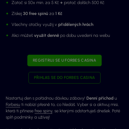
Zatoč si
50x min. za 5 Kč
+
protoč dalších
500 Kč
Získej
30 free spinů
za
1 Kč
Všechny otočky využij v
přidělených hrách
Akci můžeš
využít denně
po dobu uvedení na webu
REGISTRUJ SE U FORBES CASINA
PŘIHLAS SE DO FORBES CASINA
Nastartuj den s pořádnou dávkou zábavy!
Denní příchod
u
Forbesu
ti nabízí přesně to, co hledáš. Vyber si a aktivuj misi,
která ti přinese
free spiny
, se kterými odstartuješ dnešek. Poté
splň podmínky a užívej!