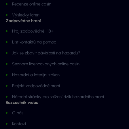
Recenze online casin
Výsledky loterií
Zodpovědné hraní
Hraj zodpovědně | 18+
List kontaktů na pomoc
Jak se zbavit závislosti na hazardu?
Seznam licencovaných online casin
Hazardní a loterijní zákon
Projekt zodpovědné hraní
Národní stránky pro snížení rizik hazardního hraní
Rozcestník webu
O nás
Kontakt