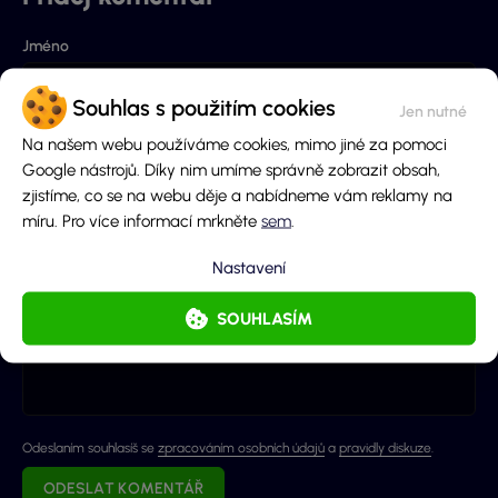
Jméno
Souhlas s použitím cookies
Na našem webu používáme cookies, mimo jiné za pomoci
E-mail (nebude zobrazen)
Google nástrojů. Díky nim umíme správně zobrazit obsah,
zjistíme, co se na webu děje a nabídneme vám reklamy na
míru. Pro více informací mrkněte
sem
.
Obsah komentáře
Nastavení
SOUHLASÍM
Odeslaním souhlasíš se
zpracováním osobních údajů
a
pravidly diskuze
.
ODESLAT KOMENTÁŘ