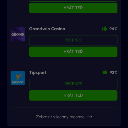
HRÁT TEĎ
Grandwin Casino
94%
RECENZE
HRÁT TEĎ
Tipsport
93%
RECENZE
HRÁT TEĎ
Zobrazit všechny recenze