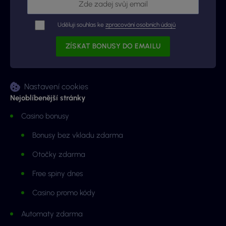
Uděluji souhlas ke
zpracování osobních údajů
Nastavení cookies
Nejoblíbenější stránky
Casino bonusy
Bonusy bez vkladu zdarma
Otočky zdarma
Free spiny dnes
Casino promo kódy
Automaty zdarma