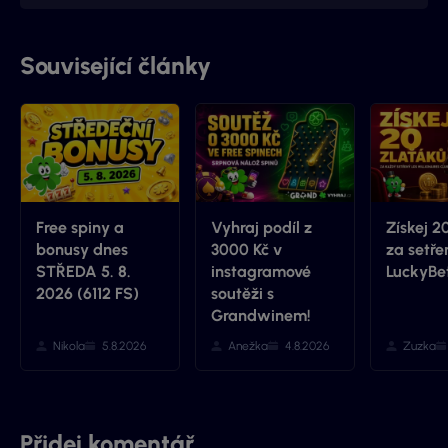
Související články
Free spiny a
Vyhraj podíl z
Získej 2
bonusy dnes
3000 Kč v
za setřen
STŘEDA 5. 8.
instagramové
LuckyBe
2026 (6112 FS)
soutěži s
Grandwinem!
Nikola
5.8.2026
Anežka
4.8.2026
Zuzka
Přidej komentář