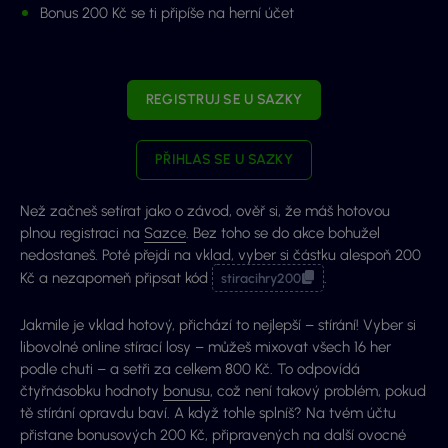
Bonus 200 Kč se ti připíše na herní účet
REGISTRUJ SE U SAZKY
PŘIHLAS SE U SAZKY
Než začneš setírat jako o závod, ověř si, že máš hotovou
plnou registraci na
Sazce
. Bez toho se do akce bohužel
nedostaneš. Poté přejdi na vklad, vyber si částku alespoň 200
Kč a nezapomeň připsat kód
.
stiracihry200
Jakmile je vklad hotový, přichází to nejlepší – stírání! Vyber si
libovolné online stírací losy – můžeš mixovat všech 16 her
podle chuti – a setři za celkem 800 Kč. To odpovídá
čtyřnásobku hodnoty
bonusu
, což není takový problém, pokud
tě stírání opravdu baví. A když tohle splníš? Na tvém účtu
přistane bonusových 200 Kč, připravených na další ovocné