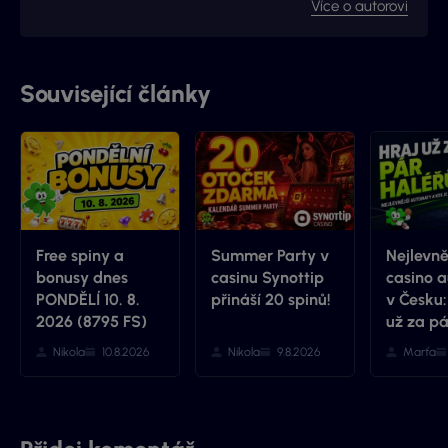
Více o autorovi
Související články
Free spiny a
Summer Party v
Nejlevně
bonusy dnes
casinu Synottip
casino 
PONDĚLÍ 10. 8.
přináší 20 spinů!
v Česku:
2026 (8795 FS)
už za pá
Nikola
10.8.2026
Nikola
9.8.2026
Marťa