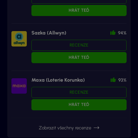
HRÁT TEĎ
Sazka (Allwyn)
94%
RECENZE
HRÁT TEĎ
Maxa (Loterie Korunka)
93%
RECENZE
HRÁT TEĎ
Zobrazit všechny recenze