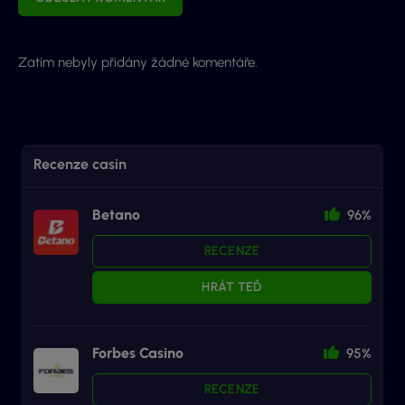
Zatím nebyly přidány žádné komentáře.
Recenze casin
Betano
96%
RECENZE
HRÁT TEĎ
Forbes Casino
95%
RECENZE