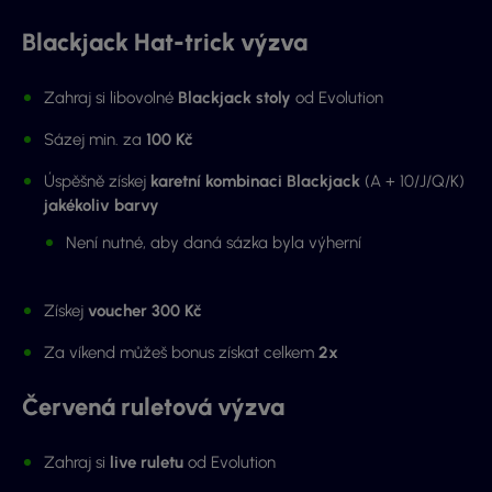
Blackjack Hat-trick výzva
Zahraj si libovolné
Blackjack stoly
od Evolution
Sázej min. za
100 Kč
Úspěšně získej
karetní kombinaci Blackjack
(A + 10/J/Q/K)
jakékoliv barvy
Není nutné, aby daná sázka byla výherní
Získej
voucher 300 Kč
Za víkend můžeš bonus získat celkem
2x
Červená ruletová výzva
Zahraj si
live ruletu
od Evolution