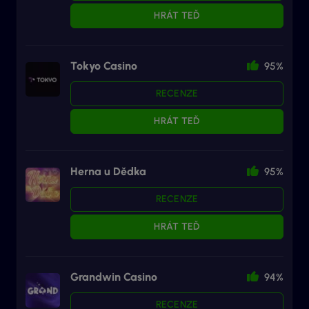
HRÁT TEĎ
Tokyo Casino
95%
RECENZE
HRÁT TEĎ
Herna u Dědka
95%
RECENZE
HRÁT TEĎ
Grandwin Casino
94%
RECENZE