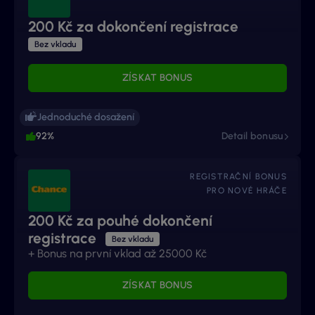
200 Kč za dokončení registrace
Bez vkladu
ZÍSKAT BONUS
Jednoduché dosažení
92%
Detail bonusu
REGISTRAČNÍ BONUS
PRO NOVÉ HRÁČE
200 Kč za pouhé dokončení
registrace
Bez vkladu
+ Bonus na první vklad až 25000 Kč
ZÍSKAT BONUS