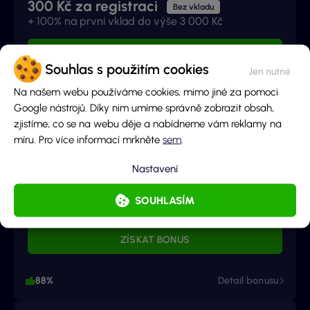
300 Kč za registraci
Bez vkladu
+ 100% na první vklad do výše 3 000 Kč
ZÍSKAT BONUS
Souhlas s použitím cookies
Na našem webu používáme cookies, mimo jiné za pomoci
89%
Detail bonusu
Google nástrojů. Díky nim umíme správně zobrazit obsah,
zjistíme, co se na webu děje a nabídneme vám reklamy na
REGISTRAČNÍ BONUS
míru. Pro více informací mrkněte
sem
.
PRO NOVÉ HRÁČE
Nastavení
200 Kč za dokončení registrace
Bez vkladu
SOUHLASÍM
+ Bonus na první vklad až 2000 Kč
ZÍSKAT BONUS
88%
Detail bonusu