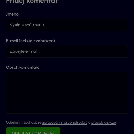
Přidej komentář
Jméno
E-mail (nebude zobrazen)
Obsah komentáře
Odeslaním souhlasíš se
zpracováním osobních údajů
a
pravidly diskuze
.
ODESLAT KOMENTÁŘ