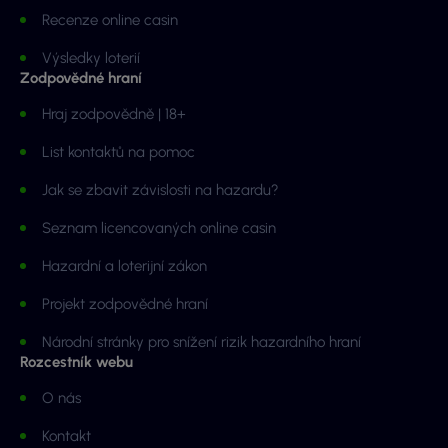
Recenze online casin
Výsledky loterií
Zodpovědné hraní
Hraj zodpovědně | 18+
List kontaktů na pomoc
Jak se zbavit závislosti na hazardu?
Seznam licencovaných online casin
Hazardní a loterijní zákon
Projekt zodpovědné hraní
Národní stránky pro snížení rizik hazardního hraní
Rozcestník webu
O nás
Kontakt