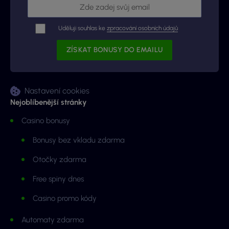
Uděluji souhlas ke
zpracování osobních údajů
Nastavení cookies
Nejoblíbenější stránky
Casino bonusy
Bonusy bez vkladu zdarma
Otočky zdarma
Free spiny dnes
Casino promo kódy
Automaty zdarma