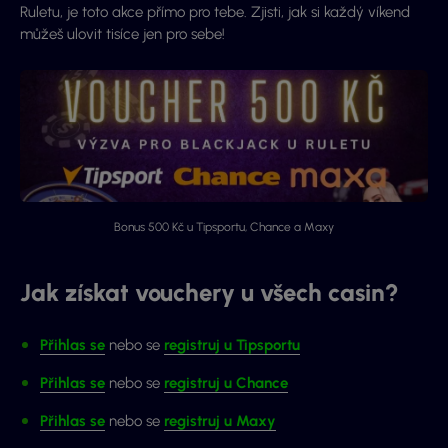
Ruletu, je toto akce přímo pro tebe. Zjisti, jak si každý víkend
můžeš ulovit tisíce jen pro sebe!
Bonus 500 Kč u Tipsportu, Chance a Maxy
Jak získat vouchery u všech casin?
Přihlas se
nebo se
registruj u Tipsportu
Přihlas se
nebo se
registruj u Chance
Přihlas se
nebo se
registruj u Maxy