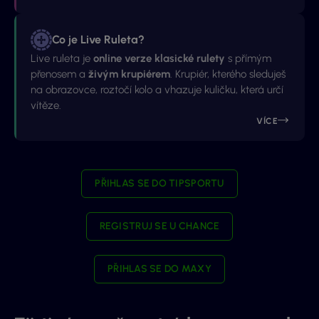
Co je Live Ruleta?
Live ruleta je
online verze klasické rulety
s přímým
přenosem a
živým krupiérem
. Krupiér, kterého sleduješ
na obrazovce, roztočí kolo a vhazuje kuličku, která určí
vítěze.
VÍCE
PŘIHLAS SE DO TIPSPORTU
REGISTRUJ SE U CHANCE
PŘIHLAS SE DO MAXY