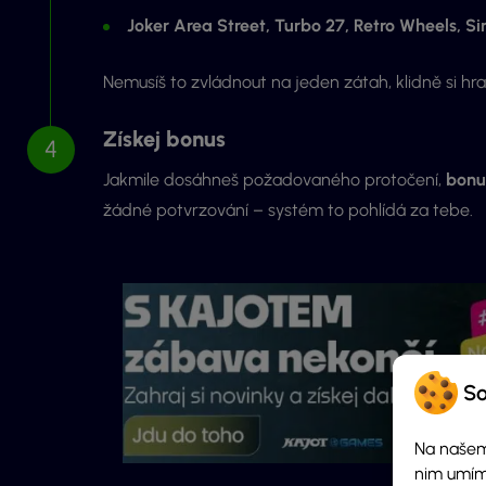
Joker Area Street, Turbo 27, Retro Wheels, S
Nemusíš to zvládnout na jeden zátah, klidně si hran
Získej bonus
Jakmile dosáhneš požadovaného protočení,
bonu
žádné potvrzování – systém to pohlídá za tebe.
So
Na našem
nim umím