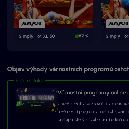
Simply Hot XL 50
87 %
Simply Hot
Objev výhody věrnostních programů ostat
Přečti si také
Věrnostní programy online 
Chceš získat více ze své hry v casinu 
ti věrnostní programy místních casin 
přístupu, který z tvého hraní udělá o