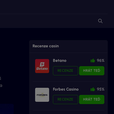
Recenze casin
Betano
96%
RECENZE
HRÁT TEĎ
š
za
Forbes Casino
95%
RECENZE
HRÁT TEĎ