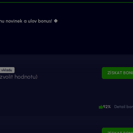
nu novinek a ulov bonus! 🍀
 vkladu
ZÍSKAT BON
zvolit hodnotu)
92%
Detail bo