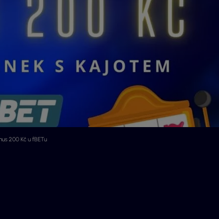
nus 200 Kč u fBETu