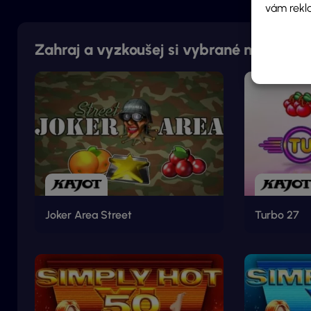
vám rekl
Zahraj a vyzkoušej si vybrané novinky 
Joker Area Street
Turbo 27