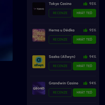
Tokyo Casino
95%
RECENZE
HRÁT TEĎ
Herna u Dědka
95%
RECENZE
HRÁT TEĎ
Sazka (Allwyn)
94%
RECENZE
HRÁT TEĎ
Grandwin Casino
94%
RECENZE
HRÁT TEĎ