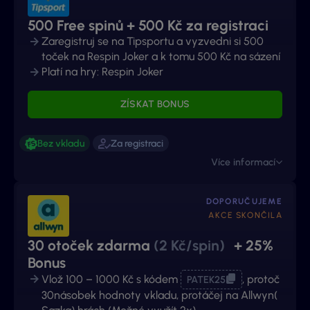
500 Free spinů + 500 Kč za registraci
Zaregistruj se na Tipsportu a vyzvedni si 500
toček na Respin Joker a k tomu 500 Kč na sázení
Platí na hry: Respin Joker
ZÍSKAT BONUS
Bez vkladu
Za registraci
DOPORUČUJEME
AKCE SKONČILA
30 otoček zdarma
(2 Kč/spin)
+ 25%
Bonus
Vlož 100 – 1000 Kč s kódem
, protoč
PATEK25
30násobek hodnoty vkladu, protáčej na Allwyn(