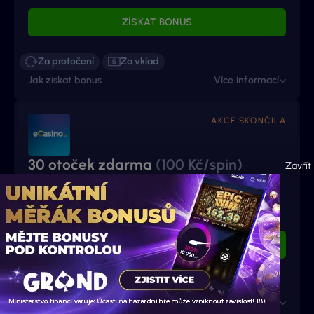
ZÍSKAT BONUS
Za protočení
Za vklad
Jak získat bonus
AKCE SKONČILA
30 otoček zdarma
(100 Kč/spin)
Aktivuj bonus, vlož 3000 Kč a protoč 30x vklad
do 5 dnů na automatech Endorphina
Platí na hry: Endorphina
ZÍSKAT BONUS
Za protočení
Za vklad
Jak získat bonus