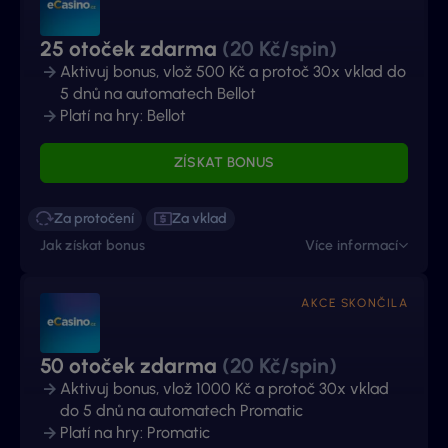
25 otoček zdarma
(20 Kč/spin)
Aktivuj bonus, vlož 500 Kč a protoč 30x vklad do
5 dnů na automatech Bellot
Platí na hry: Bellot
ZÍSKAT BONUS
Za protočení
Za vklad
Jak získat bonus
AKCE SKONČILA
50 otoček zdarma
(20 Kč/spin)
Aktivuj bonus, vlož 1000 Kč a protoč 30x vklad
do 5 dnů na automatech Promatic
Platí na hry: Promatic