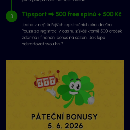
Tipsport ➡️ 500 free spinů + 500 Kč
Jedna z nejštědřejších registračních akcí dneška.
Pouze za registraci v casinu získáš kromě 500 otoček
zdarma i finanční bonus na sázení. Jak lépe
odstartovat svou hru?