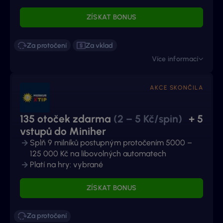
ZÍSKAT BONUS
Za protočení
Za vklad
AKCE SKONČILA
135 otoček zdarma
(2 – 5 Kč/spin)
+ 5
vstupů do Miniher
Splň 9 milníků postupným protočením 5000 –
125 000 Kč na libovolných automatech
Platí na hry: vybrané
ZÍSKAT BONUS
Za protočení