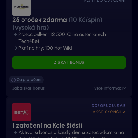
PLATÍ DO ODVOLÁNÍ
25 otoček zdarma
(10 Kč/spin)
(vysoká hra)
Protoč celkem 12 500 Kč na automatech
Tech4Bet
Platí na hry: 100 Hot Wild
ZÍSKAT BONUS
Za protočení
Jak získat bonus
DOPORUČUJEME
AKCE SKONČILA
1 zatočení na Kole štěstí
Aktivuj si bonus a každý den si zatoč zdarma na