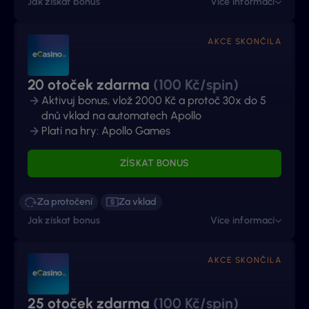
Jak získat bonus
AKCE SKONČILA
20 otoček zdarma
(100 Kč/spin)
Aktivuj bonus, vlož 2000 Kč a protoč 30x do 5
dnů vklad na automatech Apollo
Platí na hry: Apollo Games
ZÍSKAT BONUS
Za protočení
Za vklad
Jak získat bonus
AKCE SKONČILA
25 otoček zdarma
(100 Kč/spin)