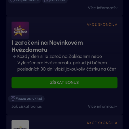
AKCE SKONČILA
1 zatočení na Novinkovém
Hvězdomatu
Každý den si 1x zatoč na Základním nebo
Vylepšeném Hvězdomatu, pokud jsi během
posledních 30 dní vložil jakoukoliv částku na účet
ZÍSKAT BONUS
Pouze za vklad
Jak získat bonus
AKCE SKONČILA