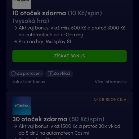
10 otoček zdarma
(10 Kč/spin)
(vysoká hra)
Aktivuj bonus, vlož min. 500 Kč a protoč 3000 Kč
na automatech od e-Gaming
Platí na hry: Multiplay 81
ZÍSKAT BONUS
Za protočení
Za vklad
Jak získat bonus
AKCE SKONČILA
30 otoček zdarma
(50 Kč/spin)
Aktivuj bonus, vlož 1500 Kč a protoč 30x vklad
do 5 dnů na automatech Casimi