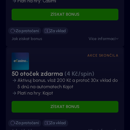
Platí na hry: Casimi
ZÍSKAT BONUS
Za protočení
Za vklad
Jak získat bonus
AKCE SKONČILA
50 otoček zdarma
(4 Kč/spin)
Aktivuj bonus, vlož 200 Kč a protoč 30x vklad do
5 dnů na automatech Kajot
Platí na hry: Kajot
ZÍSKAT BONUS
Za protočení
Za vklad