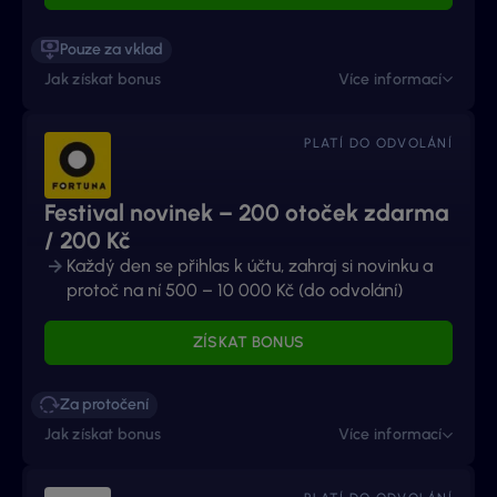
Pouze za vklad
Jak získat bonus
PLATÍ DO ODVOLÁNÍ
Festival novinek – 200 otoček zdarma
/ 200 Kč
Každý den se přihlas k účtu, zahraj si novinku a
protoč na ní 500 – 10 000 Kč (do odvolání)
ZÍSKAT BONUS
Za protočení
Jak získat bonus