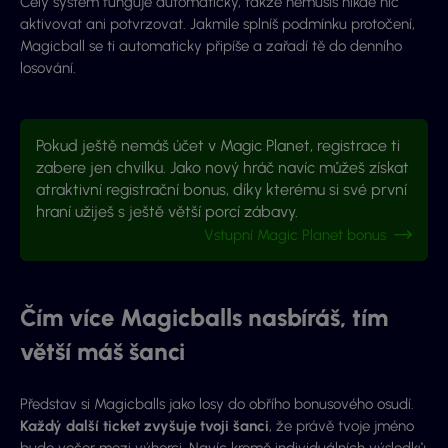
Celý systém funguje automaticky, takže nemusíš nikde nic
aktivovat ani potvrzovat. Jakmile splníš podmínku protočení,
Magicball se ti automaticky připíše a zařadí tě do denního
losování.
Pokud ještě nemáš účet v Magic Planet, registrace ti
zabere jen chvilku. Jako nový hráč navíc můžeš získat
atraktivní registrační bonus, díky kterému si své první
hraní užiješ s ještě větší porcí zábavy.
Vstupní Magic Planet bonus
Čím více Magicballs nasbíráš, tím
větší máš šanci
Představ si Magicballs jako losy do obřího bonusového osudí.
Každý další ticket zvyšuje tvoji šanci
, že právě tvoje jméno