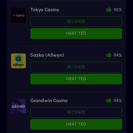
Tokyo Casino
95%
RECENZE
HRÁT TEĎ
Sazka (Allwyn)
94%
RECENZE
HRÁT TEĎ
Grandwin Casino
94%
RECENZE
HRÁT TEĎ