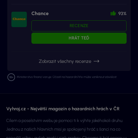
Chance
93%
RECENZE
HRÁT TEĎ
Zobrazit všechny recenze
Ministerstvo financí varuje: Účastí na hazardní hře může vzniknout závislost.
Vyhraj.cz - Největší magazín o hazardních hrách v ČR
Cílem a poselstvím webu je pomoci ti k výhře jakéhokoli druhu.
Jednou z našich hlavních misí je spokojený hráč s šancí na co
nejvyšší výhru, avšak znalý i rizik prohry. Chceme ti být oporou v