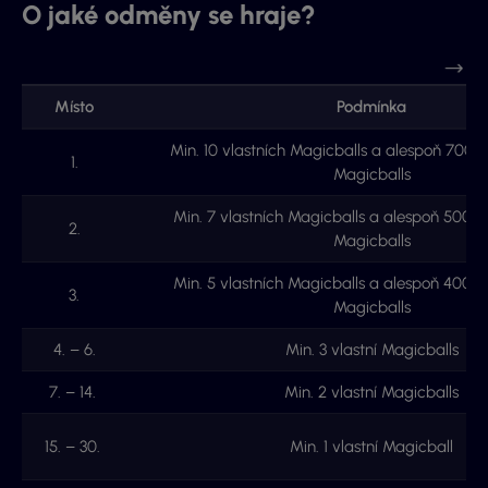
O jaké odměny se hraje?
Místo
Podmínka
Min. 10 vlastních Magicballs a alespoň 7000
1.
Magicballs
Min. 7 vlastních Magicballs a alespoň 5000
2.
Magicballs
Min. 5 vlastních Magicballs a alespoň 4000
3.
Magicballs
4. – 6.
Min. 3 vlastní Magicballs
7. – 14.
Min. 2 vlastní Magicballs
15. – 30.
Min. 1 vlastní Magicball