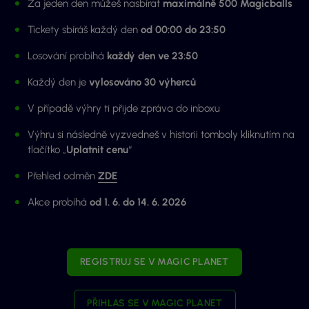
Za jeden den můžeš nasbírat
maximálně 500 Magicballs
Tickety sbíráš každý den
od 00:00 do 23:50
Losování probíhá
každý den ve 23:50
Každý den je
vylosováno 30 výherců
V případě výhry ti přijde zpráva do inboxu
Výhru si následně vyzvedneš v historii tomboly kliknutím na
tlačítko „
Uplatnit cenu
“
Přehled odměn
ZDE
Akce probíhá
od 1. 6. do 14. 6. 2026
REGISTRUJ SE V MAGIC PLANET
PŘIHLAS SE V MAGIC PLANET