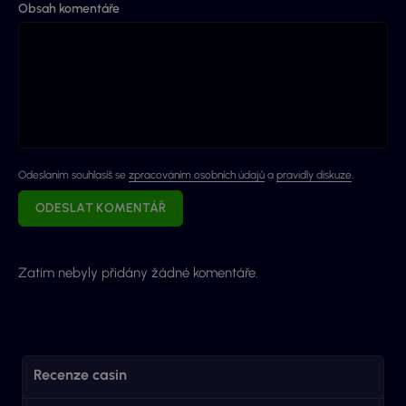
Obsah komentáře
Odeslaním souhlasíš se
zpracováním osobních údajů
a
pravidly diskuze
.
ODESLAT KOMENTÁŘ
Zatím nebyly přidány žádné komentáře.
Recenze casin