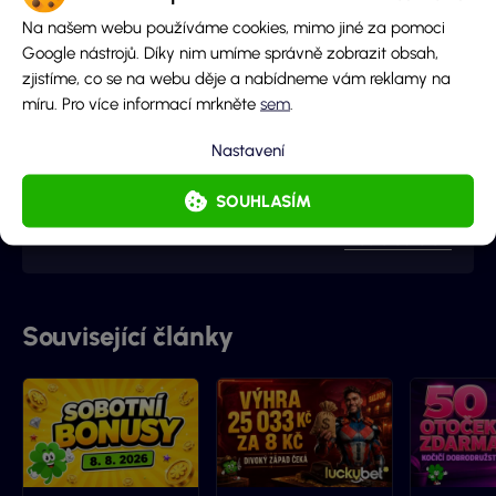
Autor obsahu
Na našem webu používáme cookies, mimo jiné za pomoci
Google nástrojů. Díky nim umíme správně zobrazit obsah,
zjistíme, co se na webu děje a nabídneme vám reklamy na
Anežka
míru. Pro více informací mrkněte
sem
.
Šéfredaktorka · Specialistka v oblasti bonusů a
stíracích losů
Nastavení
Zdravíčko, čtenáři! Jmenuji se Anežka a budu tě
SOUHLASÍM
provázet nejrůznějšími novinkami a bonusy ve světě
hazardu!
Více o autorovi
Související články