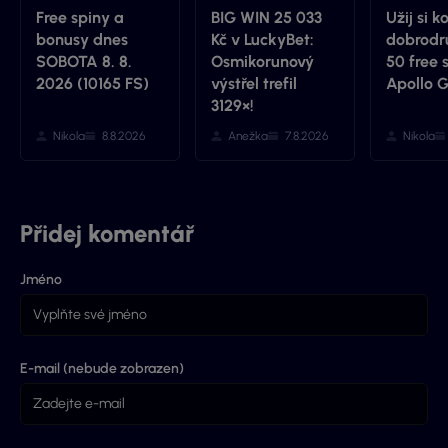
Free spiny a
BIG WIN 25 033
Užij si k
bonusy dnes
Kč v LuckyBet:
dobrodru
SOBOTA 8. 8.
Osmikorunový
50 free 
2026 (10165 FS)
výstřel trefil
Apollo 
3129×!
Nikola
8.8.2026
Anežka
7.8.2026
Nikola
Přidej komentář
Jméno
E-mail (nebude zobrazen)