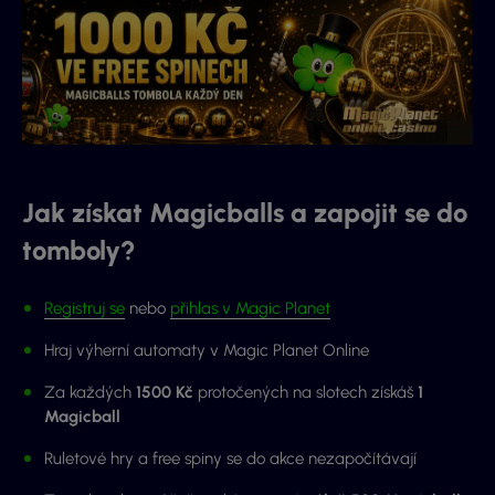
Jak získat Magicballs a zapojit se do
tomboly?
Registruj se
nebo
přihlas v Magic Planet
Hraj výherní automaty v Magic Planet Online
Za každých
1500 Kč
protočených na slotech získáš
1
Magicball
Ruletové hry a free spiny se do akce nezapočítávají