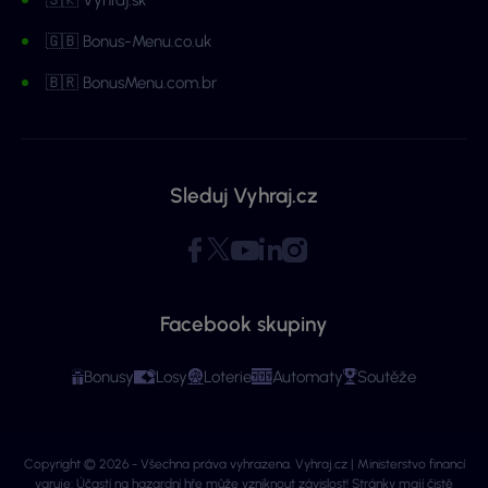
🇬🇧 Bonus-Menu.co.uk
🇧🇷 BonusMenu.com.br
Sleduj Vyhraj.cz
Facebook skupiny
Bonusy
Losy
Loterie
Automaty
Soutěže
Copyright © 2026 - Všechna práva vyhrazena. Vyhraj.cz | Ministerstvo financí
varuje: Účastí na hazardní hře může vzniknout závislost! Stránky mají čistě