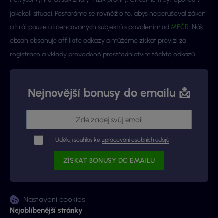
jakékoli situaci. Postaráme se rovněž o to, abys neporušoval zákon
a hrál pouze u licencovaných subjektů s povolením od
MFČR
. Náš
obsah obsahuje affiliate odkazy a můžeme získat provizi za
registrace a vklady provedené prostřednictvím těchto odkazů.
Nejnovější bonusy do emailu 📩
Uděluji souhlas ke
zpracování osobních údajů
Nastavení cookies
Nejoblíbenější stránky