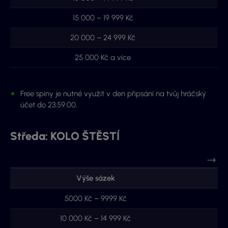
15 000 – 19 999 Kč
30
20 000 – 24 999 Kč
40
25 000 Kč a více
50
Free spiny je nutné využít v den připsání na tvůj hráčský
účet do 23:59:00.
Středa: KOLO ŠTĚSTÍ
Výše sázek
5000 Kč – 9999 Kč
10 000 Kč – 14 999 Kč