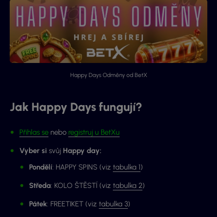
Happy Days Odměny od BetX
Jak Happy Days fungují?
Přihlas se
nebo
registruj u BetXu
Vyber si
svůj
Happy day:
Pondělí
: HAPPY SPINS (viz
tabulka 1
)
Středa
: KOLO ŠTĚSTÍ (viz
tabulka 2
)
Pátek
: FREETIKET (viz
tabulka 3
)