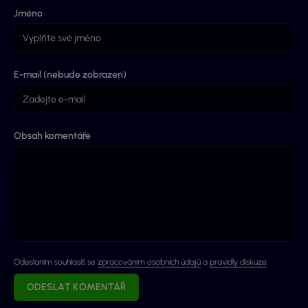
Jméno
E-mail (nebude zobrazen)
Obsah komentáře
Odeslaním souhlasíš se
zpracováním osobních údajů
a
pravidly diskuze
.
ODESLAT KOMENTÁŘ