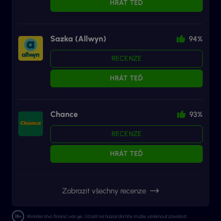
HRÁT TEĎ
Sazka (Allwyn)
94%
RECENZE
HRÁT TEĎ
Chance
93%
RECENZE
HRÁT TEĎ
Zobrazit všechny recenze
Ministerstvo financí varuje: Účastí na hazardní hře může vzniknout závislost.