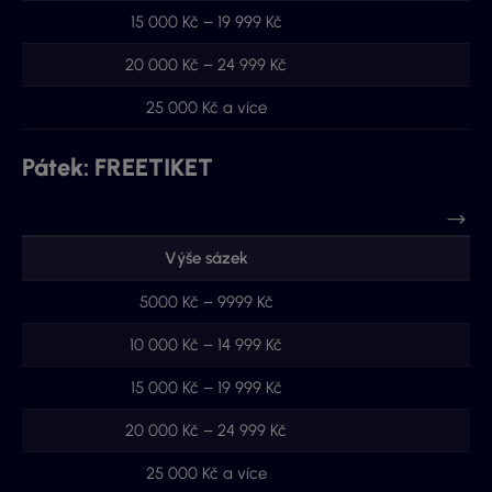
15 000 Kč – 19 999 Kč
20 000 Kč – 24 999 Kč
25 000 Kč a více
Pátek: FREETIKET
Výše sázek
5000 Kč – 9999 Kč
10 000 Kč – 14 999 Kč
15 000 Kč – 19 999 Kč
20 000 Kč – 24 999 Kč
25 000 Kč a více