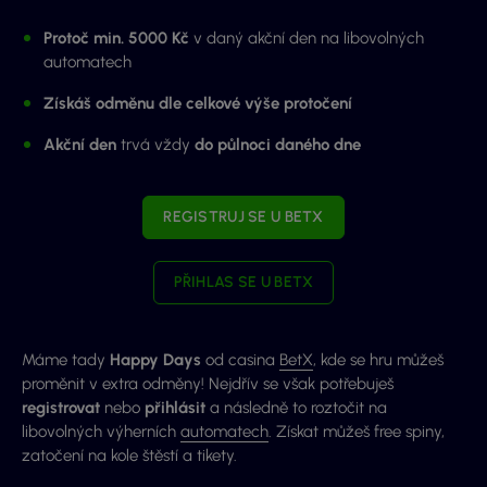
Protoč min. 5000 Kč
v daný akční den na libovolných
automatech
Získáš odměnu dle celkové výše protočení
Akční den
trvá vždy
do půlnoci daného dne
REGISTRUJ SE U BETX
PŘIHLAS SE U BETX
Máme tady
Happy Days
od casina
BetX
, kde se hru můžeš
proměnit v extra odměny! Nejdřív se však potřebuješ
registrovat
nebo
přihlásit
a následně to roztočit na
libovolných výherních
automatech
. Získat můžeš free spiny,
zatočení na kole štěstí a tikety.