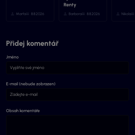
Renty
Marťa
8.8.2026
Barbora
8.8.2026
Nikola
Přidej komentář
Jméno
E-mail (nebude zobrazen)
Obsah komentáře