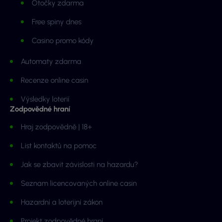
Otočky zdarma
Free spiny dnes
Casino promo kódy
Automaty zdarma
Recenze online casin
Výsledky loterií
Zodpovědné hraní
Hraj zodpovědně | 18+
List kontaktů na pomoc
Jak se zbavit závislosti na hazardu?
Seznam licencovaných online casin
Hazardní a loterijní zákon
Projekt zodpovědné hraní