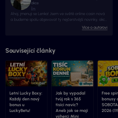
akce
Ahoj, jmenuji se Lenka! Jsem ve světě online casin nová
a budeme spolu objevovat ty nejčerstvější novinky, akce
a bonusy.
Více o autorovi
Související články
Letní Lucky Boxy:
Jak by vypadal
Free spi
Každý den nový
tvůj rok s 365
bonusy 
bonus u
tisíci navíc?
SOBOTA 
LuckyBetu!
Aneb jak se mají
2026 (11
výherci Mini