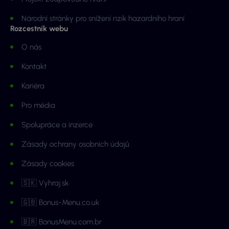
Národní stránky pro snížení rizik hazardního hraní
Rozcestník webu
O nás
Kontakt
Kariéra
Pro média
Spolupráce a inzerce
Zásady ochrany osobních údajů
Zásady cookies
🇸🇰 Vyhraj.sk
🇬🇧 Bonus-Menu.co.uk
🇧🇷 BonusMenu.com.br