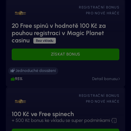
REGISTRAČNÍ BONUS
PRO NOVÉ HRÁČE
20 Free spinů v hodnotě 100 Kč za
pouhou registraci v Magic Planet
casinu
Bez vkladu
ZÍSKAT BONUS
Jednoduché dosažení
95%
Detail bonusu
REGISTRAČNÍ BONUS
PRO NOVÉ HRÁČE
100 Kč ve Free spinech
+ 500 Kč bonus ke vkladu se super podmínkami