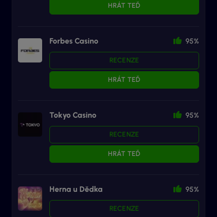
HRÁT TEĎ
Forbes Casino
95%
RECENZE
HRÁT TEĎ
Tokyo Casino
95%
RECENZE
HRÁT TEĎ
Herna u Dědka
95%
RECENZE