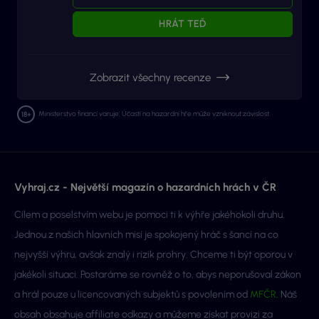
HRÁT TEĎ
Zobrazit všechny recenze
Ministerstvo financí varuje: Účastí na hazardní hře může vzniknout závislost.
Vyhraj.cz - Největší magazín o hazardních hrách v ČR
Cílem a poselstvím webu je pomoci ti k výhře jakéhokoli druhu.
Jednou z našich hlavních misí je spokojený hráč s šancí na co
nejvyšší výhru, avšak znalý i rizik prohry. Chceme ti být oporou v
jakékoli situaci. Postaráme se rovněž o to, abys neporušoval zákon
a hrál pouze u licencovaných subjektů s povolením od
MFČR
. Náš
obsah obsahuje affiliate odkazy a můžeme získat provizi za