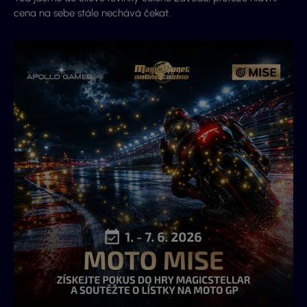
cena na sebe stále nechává čekat.