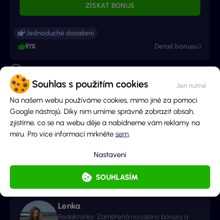
ZÍSKAT BONUS
Jednoduché dosažení
91%
Detail bonusu
Ministerstvo financí varuje: Účastí na hazardní hře může vzniknout závislost.
Souhlas s použitím cookies
VŠECHNY BONUSY OD MAGIC PLANET
Na našem webu používáme cookies, mimo jiné za pomoci
Google nástrojů. Díky nim umíme správně zobrazit obsah,
zjistíme, co se na webu děje a nabídneme vám reklamy na
míru. Pro více informací mrkněte
sem
.
Líbil se ti tento článek?
Nastavení
Autor obsahu
SOUHLASÍM
Lenka
Redaktorka · Zaměřená na casino bonusy a