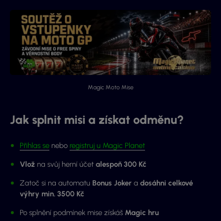
Magic Moto Mise
Jak splnit misi a získat odměnu?
Přihlas se
nebo
registruj u Magic Planet
Vlož
na svůj herní účet
alespoň 300 Kč
Zatoč si na automatu
Bonus Joker
a
dosáhni celkové
výhry min. 3500 Kč
Po splnění podmínek mise získáš
Magic hru