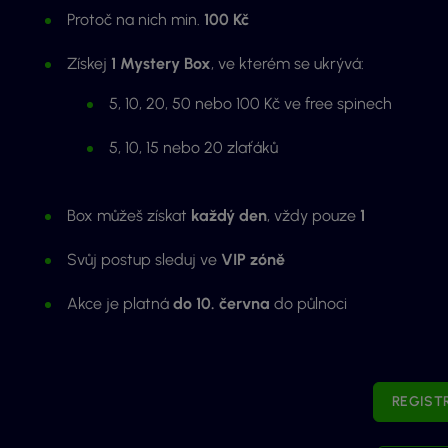
Protoč na nich min.
100 Kč
Získej
1 Mystery Box
, ve kterém se ukrývá:
5, 10, 20, 50 nebo 100 Kč ve free spinech
5, 10, 15 nebo 20 zlaťáků
Box můžeš získat
každý den
, vždy pouze
1
Svůj postup sleduj ve
VIP zóně
Akce je platná
do 10. června
do půlnoci
REGISTR