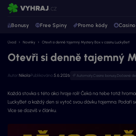
Bonusy
Free Spiny
Promo kódy
Casino
Úvod
Novinky
Otevři si denně tajemný Mystery Box v casinu LuckyBet!
Otevři si denně tajemný M
Autor:
Nikola
Publikováno:
5.6.2026
Automaty
,
Casino bonusy
,
Dočasné de
Každá stovka s této akci hraje roli! Čeká na tebe totiž hrom
LuckyBet a každý den si vytoč svou dávku tajemna. Podaří se
Více se dozvíš v článku.