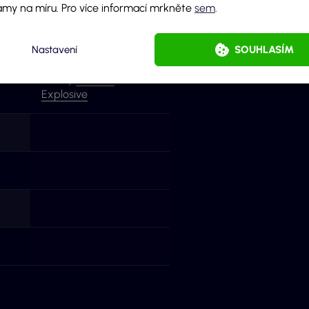
amy na míru. Pro více informací mrkněte
sem
.
do hry
Age Of Pyramids
Nastavení
SOUHLASÍM
do hry
Volcano
Explosive