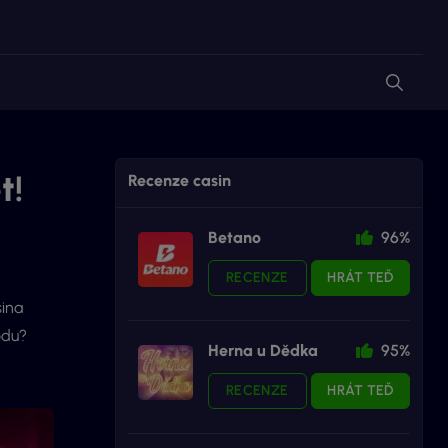
t!
Recenze casin
Betano
96%
RECENZE
HRÁT TEĎ
sina
odu?
Herna u Dědka
95%
RECENZE
HRÁT TEĎ