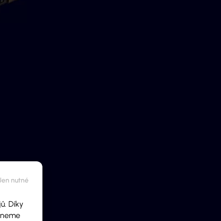
ů. Díky
ídneme