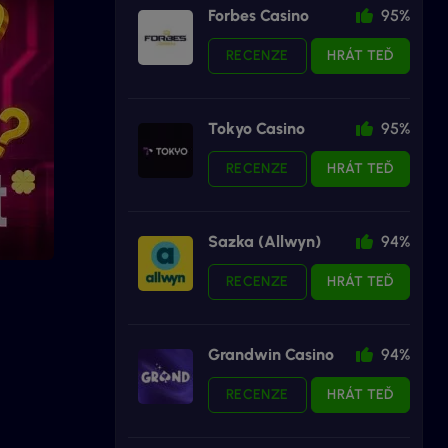
Forbes Casino
95%
RECENZE
HRÁT TEĎ
Tokyo Casino
95%
RECENZE
HRÁT TEĎ
Sazka (Allwyn)
94%
RECENZE
HRÁT TEĎ
Grandwin Casino
94%
RECENZE
HRÁT TEĎ