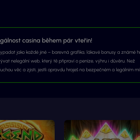
egálnost casina během pár vteřin!
ypadat jako každé jiné – barevná grafika, lákavé bonusy a známé hr
vat nelegální web, který tě připraví o peníze, výhru i důvěru. Než
oduchou věc a zjisti, jestli opravdu hraješ na bezpečném a legálním mí