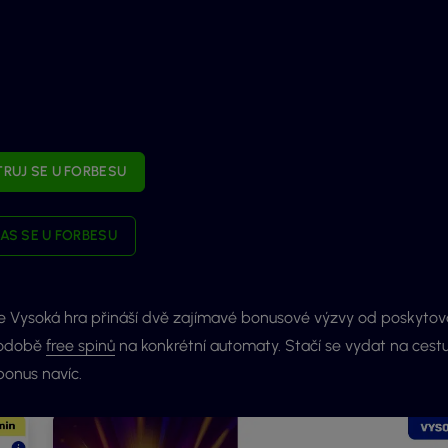
TRUJ SE U FORBESU
LAS SE U FORBESU
rie Vysoká hra přináší dvě zajímavé bonusové výzvy od poskyto
 podobě
free spinů
na konkrétní automaty. Stačí se vydat na cest
bonus navíc.