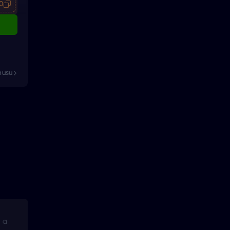
0
nusu
i a