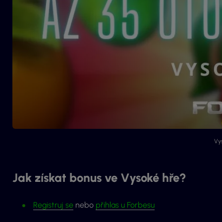
Vy
Jak získat bonus ve Vysoké hře?
Registruj se
nebo
přihlas u Forbesu