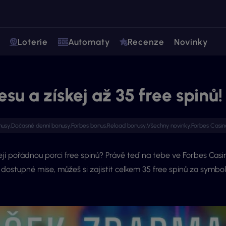
Loterie
Automaty
Recenze
Novinky
su a získej až 35 free spinů!
nusy
,
Dočasné denní bonusy
,
Forbes bonus
,
Reload bonusy
,
Všechny novinky
,
Forbes Casin
ejí pořádnou porci free spinů? Právě teď na tebe ve Forbes Casi
 dostupné mise, můžeš si zajistit celkem 35 free spinů za symbo