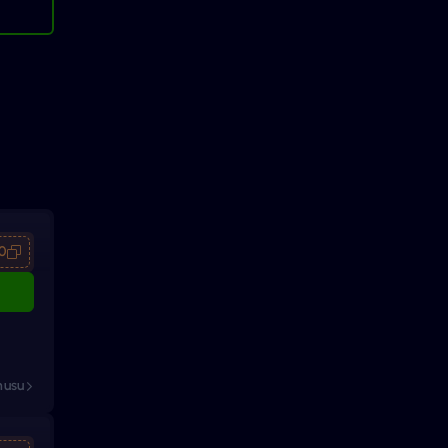
0
nusu