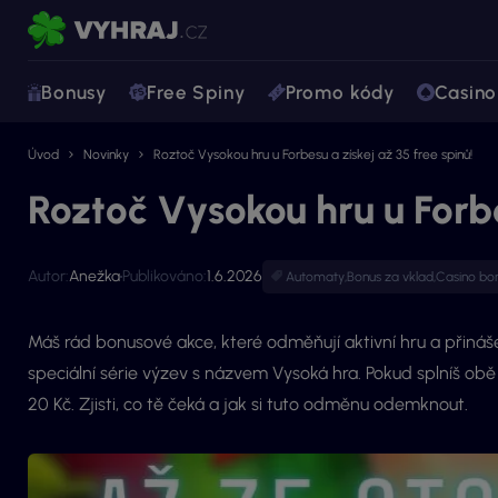
Bonusy
Free Spiny
Promo kódy
Casino
Úvod
Novinky
Roztoč Vysokou hru u Forbesu a získej až 35 free spinů!
Roztoč Vysokou hru u Forbe
Autor:
Anežka
Publikováno:
1.6.2026
Automaty
,
Bonus za vklad
,
Casino bo
Máš rád bonusové akce, které odměňují aktivní hru a přináš
speciální série výzev s názvem Vysoká hra. Pokud splníš obě
20 Kč. Zjisti, co tě čeká a jak si tuto odměnu odemknout.