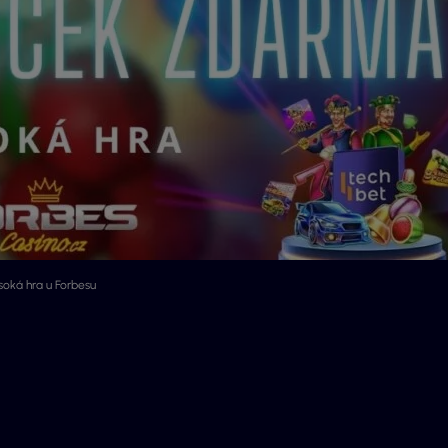
soká hra u Forbesu