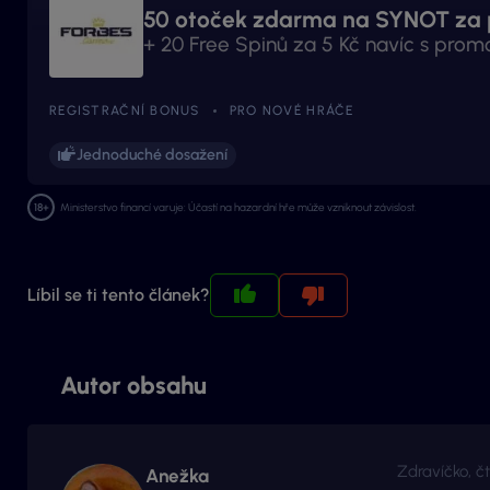
50 otoček zdarma na SYNOT za p
+ 20 Free Spinů za 5 Kč navíc s pr
REGISTRAČNÍ BONUS
PRO NOVÉ HRÁČE
Jednoduché dosažení
Ministerstvo financí varuje: Účastí na hazardní hře může vzniknout závislost.
Líbil se ti tento článek?
Autor obsahu
Zdravíčko, č
Anežka