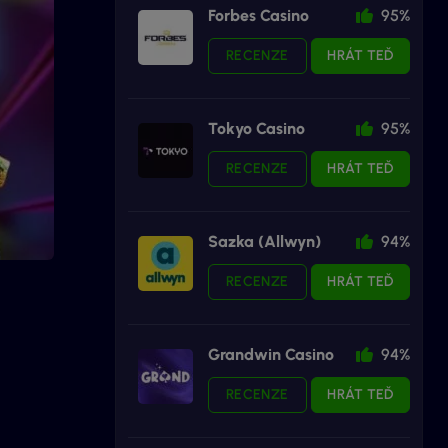
Forbes Casino
95%
RECENZE
HRÁT TEĎ
Tokyo Casino
95%
RECENZE
HRÁT TEĎ
Sazka (Allwyn)
94%
RECENZE
HRÁT TEĎ
Grandwin Casino
94%
RECENZE
HRÁT TEĎ