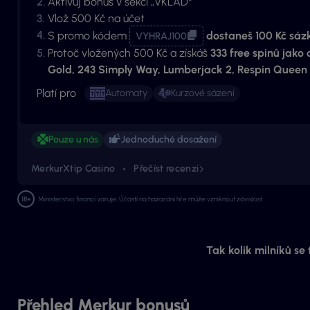
Aktivuj bonus v sekci „VKLAD“
Vlož 500 Kč na účet
S promo kódem
dostaneš 100 Kč sá
VYHRAJ100
Protoč vložených 500 Kč a získáš
333 free spinů jak
Gold, 243 Simply Way, Lumberjack 2, Respin Queen
Platí pro
Automaty
Kurzové sázení
Pouze u nás
Jednoduché dosažení
MerkurXtip Casino
Přečíst recenzi
Ministerstvo financí varuje: Účastí na hazardní hře může vzniknout závislost.
Tak kolik milníků se
Přehled Merkur bonusů