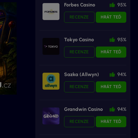
Forbes Casino
95%
RECENZE
HRÁT TEĎ
Tokyo Casino
95%
RECENZE
HRÁT TEĎ
Sazka (Allwyn)
94%
RECENZE
HRÁT TEĎ
Grandwin Casino
94%
RECENZE
HRÁT TEĎ