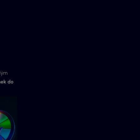
ždým
nek do