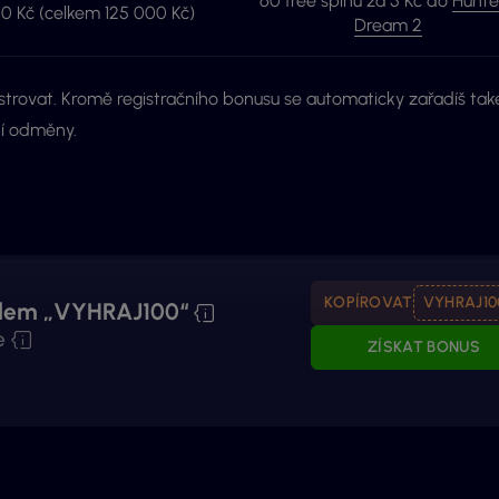
60 free spinů za 5 Kč do
Hunte
0 Kč (celkem 125 000 Kč)
Dream 2
istrovat. Kromě registračního bonusu se automaticky zařadíš ta
vní odměny.
KOPÍROVAT
VYHRAJ10
ódem „VYHRAJ100“
če
ZÍSKAT BONUS