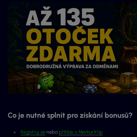
Co je nutné splnit pro získání bonusů?
Registruj se
nebo
přihlas v MerkurXtip