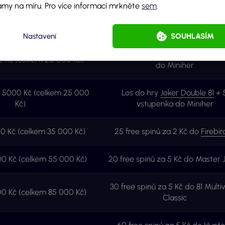
amy na míru. Pro více informací mrkněte
sem
.
Los do hry 5 Fruits + 3. vstupen
0 Kč (celkem 15 000 Kč)
Miniher
Nastavení
SOUHLASÍM
Los do hry 5 Hot Cash + 4. vstu
0 Kč (celkem 20 000 Kč)
do Miniher
h 5000 Kč (celkem 25 000
Los do hry
Joker Double 81
+ 5
Kč)
vstupenka do Miniher
00 Kč (celkem 35 000 Kč)
25 free spinů za 2 Kč do
Firebir
00 Kč (celkem 55 000 Kč)
20 free spinů za 5 Kč do Master 
30 free spinů za 5 Kč do 81 Mult
00 Kč (celkem 85 000 Kč)
Classic