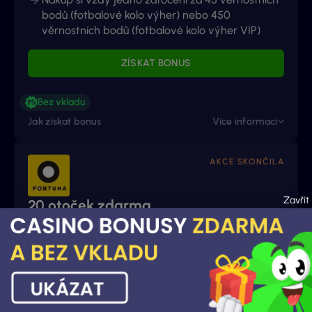
bodů (fotbalové kolo výher) nebo 450
věrnostních bodů (fotbalové kolo výher VIP)
ZÍSKAT BONUS
Bez vkladu
Jak získat bonus
AKCE SKONČILA
20 otoček zdarma
Aktivuj bonus a protoč každý den od 10:00 do
10:00 následujícího dne 500 Kč na libovolných
automatech
Platí na hry: Football! Cash Collect
ZÍSKAT BONUS