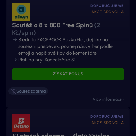
DOPORUČUJEME
AKCE SKONČILA
Soutěž o 8 x 800 Free Spinů
(2
Kč/spin)
Sledujte FACEBOOK Sazka Her, dej like na
soutěžní příspěvek, poznej názvy her podle
emoji a napiš své tipy do komentáře.
Platí na hry: Kancelářská 81
ZÍSKAT BONUS
Soutěž zdarma
DOPORUČUJEME
AKCE SKONČILA
10 otoček zdarma – Zlatý Střelec