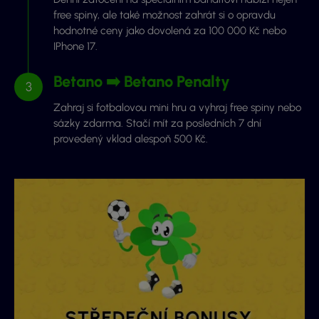
free spiny, ale také možnost zahrát si o opravdu
hodnotné ceny jako dovolená za 100 000 Kč nebo
IPhone 17.
Betano ➡️ Betano Penalty
Zahraj si fotbalovou mini hru a vyhraj free spiny nebo
sázky zdarma. Stačí mít za posledních 7 dní
provedený vklad alespoň 500 Kč.