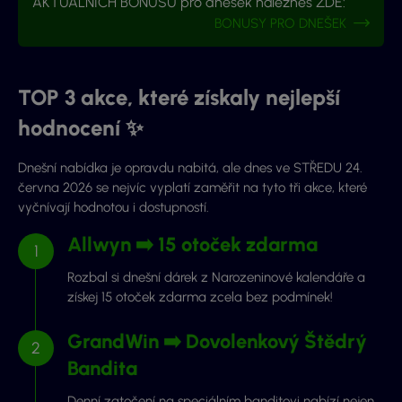
AKTUÁLNÍCH BONUSŮ pro dnešek nalezneš ZDE:
BONUSY PRO DNEŠEK
TOP 3 akce, které získaly nejlepší
hodnocení ✨
Dnešní nabídka je opravdu nabitá, ale dnes ve STŘEDU 24.
června 2026 se nejvíc vyplatí zaměřit na tyto tři akce, které
vyčnívají hodnotou i dostupností.
Allwyn ➡️ 15 otoček zdarma
Rozbal si dnešní dárek z Narozeninové kalendáře a
získej 15 otoček zdarma zcela bez podmínek!
GrandWin ➡️ Dovolenkový Štědrý
Bandita
Denní zatočení na speciálním banditovi nabízí nejen