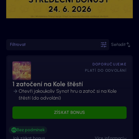
Filtrovat
Seřadit
DOPORUČUJEME
PLATÍ DO ODVOLÁNÍ
1 zatočení na Kole štěstí
Otevři jakoukoliv Synot hru a zatoč si na Kole
štěstí (do odvolání)
ZÍSKAT BONUS
Bez podmínek
Jak získat bonus