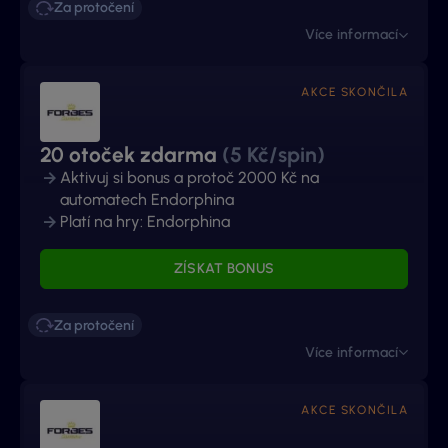
Za protočení
AKCE SKONČILA
20 otoček zdarma
(5 Kč/spin)
Aktivuj si bonus a protoč 2000 Kč na
automatech Endorphina
Platí na hry: Endorphina
ZÍSKAT BONUS
Za protočení
AKCE SKONČILA