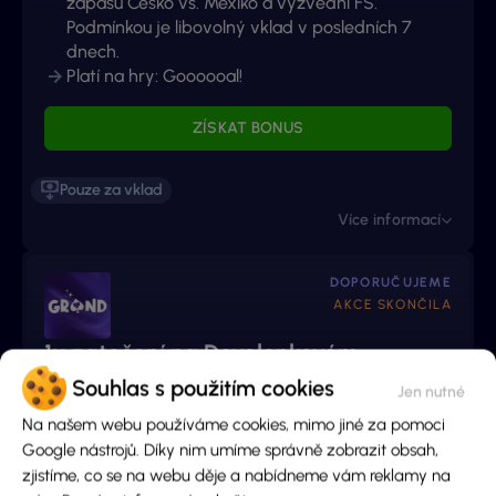
zápasu Česko vs. Mexiko a vyzvedni FS.
Podmínkou je libovolný vklad v posledních 7
dnech.
Platí na hry: Goooooal!
ZÍSKAT BONUS
Pouze za vklad
DOPORUČUJEME
AKCE SKONČILA
1x zatočení na Dovolenkovém
Štědrém Banditovi
Souhlas s použitím cookies
Zatoč si denně na Dovolenkovém Štědrém
Na našem webu používáme cookies, mimo jiné za pomoci
Banditovi a získej free spiny za aktivitu dle
Google nástrojů. Díky nim umíme správně zobrazit obsah,
úrovně nebo vyhraj hlavní cenu: Dovolená za 100
zjistíme, co se na webu děje a nabídneme vám reklamy na
000 Kč nebo IPhone 17