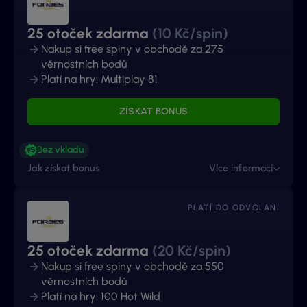
25 otoček zdarma
(10 Kč/spin)
Nakup si free spiny v obchodě za 275
věrnostních bodů
Platí na hry: Multiplay 81
ZÍSKAT BONUS
Bez vkladu
Jak získat bonus
PLATÍ DO ODVOLÁNÍ
25 otoček zdarma
(20 Kč/spin)
Nakup si free spiny v obchodě za 550
věrnostních bodů
Platí na hry: 100 Hot Wild