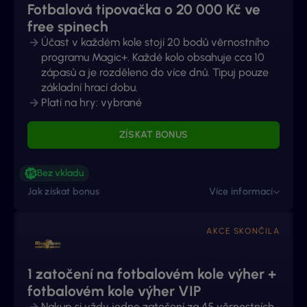
Fotbalová tipovačka o 20 000 Kč ve
free spinech
Účast v každém kole stojí 20 bodů věrnostního
programu Magic+. Každé kolo obsahuje cca 10
zápasů a je rozděleno do více dnů. Tipuj pouze
základní hrací dobu.
Platí na hry: vybrané
ZÍSKAT BONUS
Bez vkladu
Jak získat bonus
AKCE SKONČILA
1 zatočení na fotbalovém kole výher +
fotbalovém kole výher VIP
Nakup si vždy jedno zatočení za 45 věrnostních