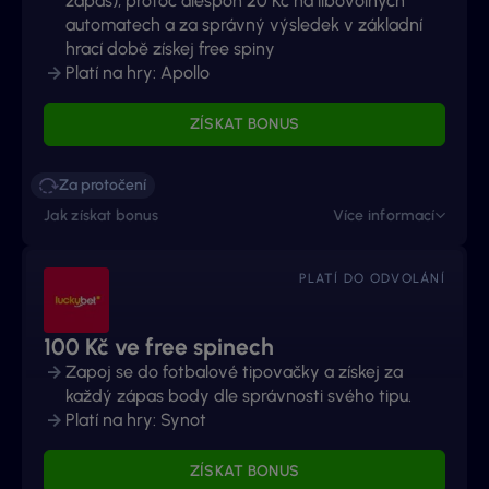
zápas), protoč alespoň 20 Kč na libovolných
automatech a za správný výsledek v základní
hrací době získej free spiny
Platí na hry: Apollo
ZÍSKAT BONUS
Za protočení
Jak získat bonus
PLATÍ DO ODVOLÁNÍ
100 Kč ve free spinech
Zapoj se do fotbalové tipovačky a získej za
každý zápas body dle správnosti svého tipu.
Platí na hry: Synot
ZÍSKAT BONUS