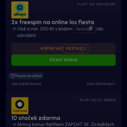
PLATÍ DO ODVOLÁNÍ
3x freespin na online los Fiesta
Vlož si min. 500 Kč s kódem
(do
fiesta2
odvolání)
KOPÍROVAT
FIESTA2
ZÍSKAT BONUS
Pouze za vklad
Jak získat bonus
PLATÍ DO 31. SRPNA
10 otoček zdarma
Aktivuj bonus tlačítkem ZAPOJIT SE. Za každých