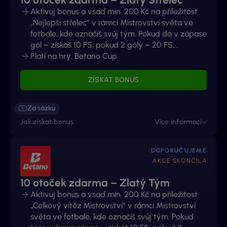
Aktivuj bonus a vsaď min. 200 Kč na příležitost
„Nejlepší střelec“ v rámci Mistrovství světa ve
fotbale, kde označíš svůj tým. Pokud dá v zápase
gól – získáš 10 FS, pokud 2 góly – 20 FS,…
Platí na hry: Betano Cup
ZÍSKAT BONUS
Za sázku
Jak získat bonus
DOPORUČUJEME
AKCE SKONČILA
10 otoček zdarma – Zlatý Tým
Aktivuj bonus a vsaď min. 200 Kč na příležitost
„Celkový vítěz Mistrovství“ v rámci Mistrovství
světa ve fotbale, kde označíš svůj tým. Pokud