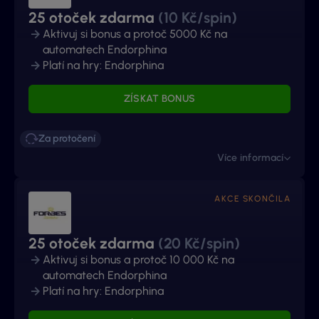
25 otoček zdarma
(10 Kč/spin)
Aktivuj si bonus a protoč 5000 Kč na
automatech Endorphina
Platí na hry: Endorphina
ZÍSKAT BONUS
Za protočení
AKCE SKONČILA
25 otoček zdarma
(20 Kč/spin)
Aktivuj si bonus a protoč 10 000 Kč na
automatech Endorphina
Platí na hry: Endorphina