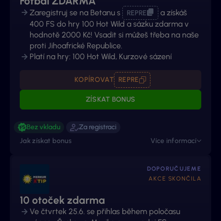
Fotbal ZDARMA
Zaregistruj se na Betanu s
a získáš
REPRE
400 FS do hry 100 Hot Wild a sázku zdarma v
hodnotě 2000 Kč! Vsadit si můžeš třeba na naše
proti Jihoafrické Republice.
Platí na hry: 100 Hot Wild, Kurzové sázení
KOPÍROVAT
REPRE
ZÍSKAT BONUS
Bez vkladu
Za registraci
Jak získat bonus
DOPORUČUJEME
AKCE SKONČILA
10 otoček zdarma
Ve čtvrtek 25.6. se přihlas během poločasu