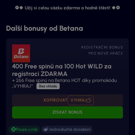
⚽🍀 Užij si celou sázku zdarma a hodně štěstí! 🍀⚽
Další bonusy od Betana
REGISTRAČNÍ BONUS
PRO NOVÉ HRÁČE
400 Free spinů na 100 Hot WILD za
registraci ZDARMA
+
266 Free spinů na Betano HOT díky promokódu
„VYHRAJ“
Bez vkladu
KOPÍROVAT
VYHRAJ
ZÍSKAT BONUS
Pouze u nás
Jednoduché dosažení