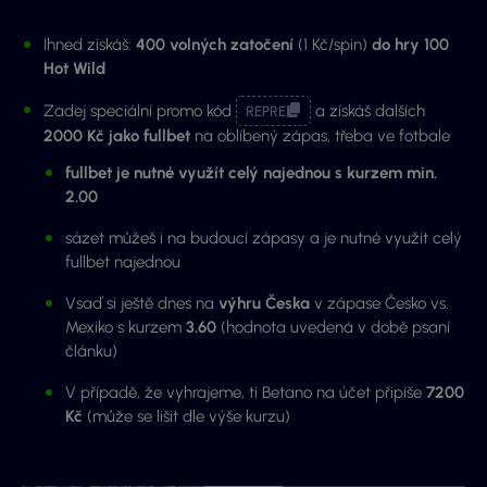
Ihned získáš:
400 volných zatočení
(1 Kč/spin)
do hry 100
Hot Wild
Zadej speciální promo kód
a získáš dalších
REPRE
2000 Kč jako fullbet
na oblíbený zápas, třeba ve fotbale
fullbet je nutné využít celý najednou s kurzem min.
2.00
sázet můžeš i na budoucí zápasy a je nutné využít celý
fullbet najednou
Vsaď si ještě dnes na
výhru Česka
v zápase Česko vs.
Mexiko s kurzem
3.60
(hodnota uvedená v době psaní
článku)
V případě, že vyhrajeme, ti Betano na účet připíše
7200
Kč
(může se lišit dle výše kurzu)