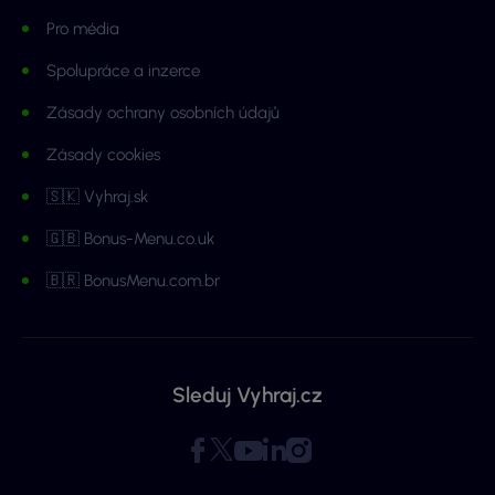
Pro média
Spolupráce a inzerce
Zásady ochrany osobních údajů
Zásady cookies
🇸🇰 Vyhraj.sk
🇬🇧 Bonus-Menu.co.uk
🇧🇷 BonusMenu.com.br
Sleduj Vyhraj.cz