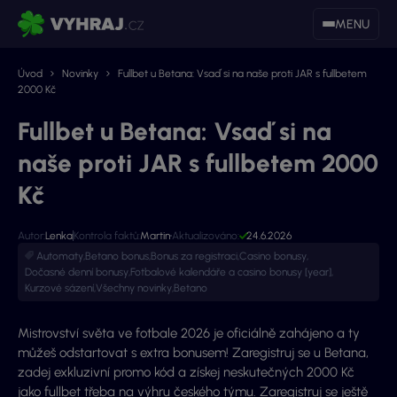
MENU
Úvod
Novinky
Fullbet u Betana: Vsaď si na naše proti JAR s fullbetem
2000 Kč
Fullbet u Betana: Vsaď si na
naše proti JAR s fullbetem 2000
Kč
Autor:
Lenka
Kontrola faktů:
Martin
Aktualizováno:
24.6.2026
Automaty
,
Betano bonus
,
Bonus za registraci
,
Casino bonusy
,
Dočasné denní bonusy
,
Fotbalové kalendáře a casino bonusy [year]
,
Kurzové sázení
,
Všechny novinky
,
Betano
Mistrovství světa ve fotbale 2026 je oficiálně zahájeno a ty
můžeš odstartovat s extra bonusem! Zaregistruj se u Betana,
zadej exkluzivní promo kód a získej neskutečných 2000 Kč
jako fullbet třeba na výhru českého týmu. Zaregistruj se ještě