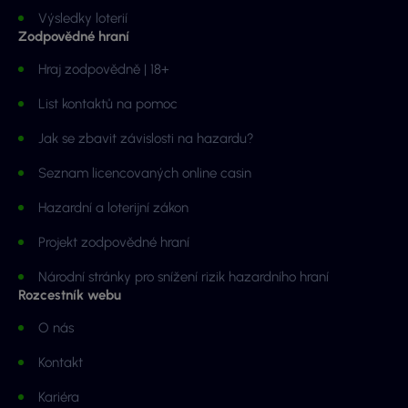
Výsledky loterií
Zodpovědné hraní
Hraj zodpovědně | 18+
List kontaktů na pomoc
Jak se zbavit závislosti na hazardu?
Seznam licencovaných online casin
Hazardní a loterijní zákon
Projekt zodpovědné hraní
Národní stránky pro snížení rizik hazardního hraní
Rozcestník webu
O nás
Kontakt
Kariéra