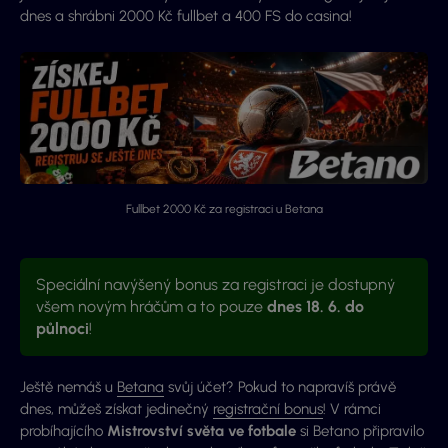
dnes a shrábni 2000 Kč fullbet a 400 FS do casina!
Fullbet 2000 Kč za registraci u Betana
Speciální navýšený bonus za registraci je
dostupný
všem novým hráčům
a to pouze
dnes 18. 6. do
půlnoci
!
Ještě nemáš u
Betana
svůj účet? Pokud to napravíš právě
dnes, můžeš získat jedinečný
registrační bonus
! V rámci
probíhajícího
Mistrovství světa ve fotbale
si Betano připravilo