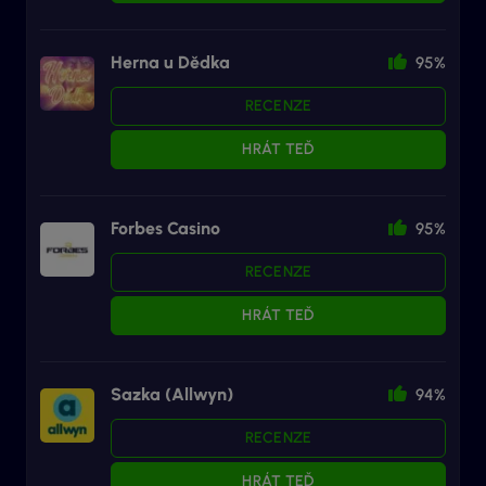
Herna u Dědka
95%
RECENZE
HRÁT TEĎ
Forbes Casino
95%
RECENZE
HRÁT TEĎ
Sazka (Allwyn)
94%
RECENZE
HRÁT TEĎ