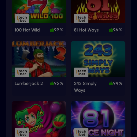
100 Hot Wild
99 %
81 Hot Ways
96 %
Lumberjack 2
95 %
243 Simply
94 %
Ways