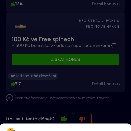
95%
Detail bonusu
REGISTRAČNÍ BONUS
PRO NOVÉ HRÁČE
100 Kč ve Free spinech
+ 500 Kč bonus ke vkladu se super podmínkami
ZÍSKAT BONUS
Jednoduché dosažení
91%
Detail bonusu
Ministerstvo financí varuje: Účastí na hazardní hře může vzniknout závislost.
Líbil se ti tento článek?