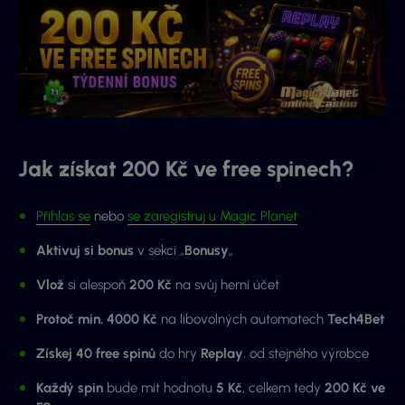
Jak získat 200 Kč ve free spinech?
Přihlas se
nebo
se zaregistruj u Magic Planet
Aktivuj si bonus
v sekci „
Bonusy
„
Vlož
si alespoň
200 Kč
na svůj herní účet
Protoč min. 4000 Kč
na
libovolných automatech
Tech4Bet
Získej 40 free spinů
do hry
Replay
, od
stejného výrobce
Každý spin
bude mít hodnotu
5 Kč
, celkem tedy
200 Kč ve