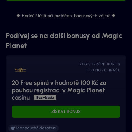
🍀 Hodně štěstí při roztáčení bonusových válců! 🍀
Podívej se na další bonusy od Magic
Planet
REGISTRAČNÍ BONUS
PRO NOVÉ HRÁČE
20 Free spinů v hodnotě 100 Kč za
pouhou registraci v Magic Planet
casinu
Bez vkladu
ZÍSKAT BONUS
Jednoduché dosažení