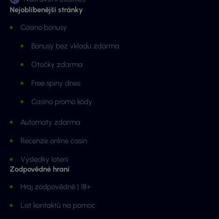
Nejoblíbenější stránky
Casino bonusy
Bonusy bez vkladu zdarma
Otočky zdarma
Free spiny dnes
Casino promo kódy
Automaty zdarma
Recenze online casin
Výsledky loterií
Zodpovědné hraní
Hraj zodpovědně | 18+
List kontaktů na pomoc