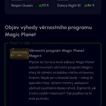
Respin Queen
93 %
Dance Night 81
86 %
Objev výhody věrnostního programu
Magic Planet
Přečti si také
Věrnostní program Magic Planet:
Magic+
Připrav se na nový level zábavy! Magic Planet
spouští revoluční věrnostní program Magic+,
který tě odmění za každou vteřinu strávenou
hraním. Nejde jen o klasické body – čekají tě
speciální mise, výherní minihry, exkluzivní
obchod a pořádná dávka výhod. Zajímá tě, jak
z toho vytěžit maximum? Tak pojďme na to,
krok po kroku.