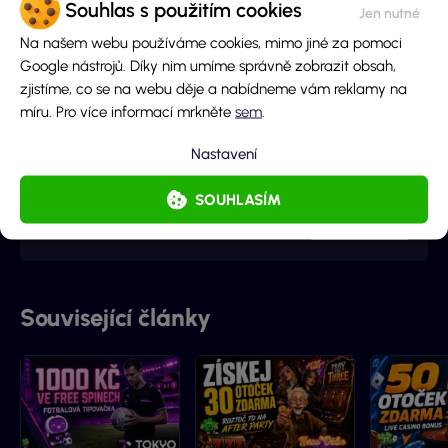
Souhlas s použitím cookies
Autor obsahu
Na našem webu používáme cookies, mimo jiné za pomoci
Google nástrojů. Díky nim umíme správně zobrazit obsah,
zjistíme, co se na webu děje a nabídneme vám reklamy na
míru. Pro více informací mrkněte
sem
.
Marťa
Redaktorka · Casino bonusy a akce
Nastavení
Ahoj, jsem Martina! Hledám pro tebe ty nejčerstvější
SOUHLASÍM
novinky a nejvýhodnější bonusy, které v online casinech
stojí za to!
Více o autorovi
Související články