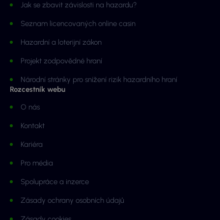
Jak se zbavit závislosti na hazardu?
Seznam licencovaných online casin
Hazardní a loterijní zákon
Projekt zodpovědné hraní
Národní stránky pro snížení rizik hazardního hraní
Rozcestník webu
O nás
Kontakt
Kariéra
Pro média
Spolupráce a inzerce
Zásady ochrany osobních údajů
Zásady cookies