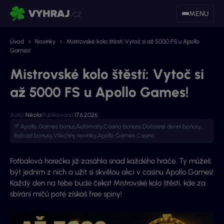
MENU
Úvod
Novinky
Mistrovské kolo štěstí: Vytoč si až 5000 FS u Apollo
Games!
Mistrovské kolo štěstí: Vytoč si
až 5000 FS u Apollo Games!
Autor:
Nikola
Publikováno:
17.6.2026
Apollo Games bonus
,
Automaty
,
Casino bonusy
,
Dočasné denní bonusy
,
Reload bonusy
,
Všechny novinky
,
Apollo Games Casino
Fotbalová horečka již zasáhla snad každého hráče. Ty můžeš
být jedním z nich a užít si skvělou akci v casinu Apollo Games!
Každý den na tebe bude čekat Mistrovské kolo štěstí, kde za
sbírání míčů poté získáš free spiny!