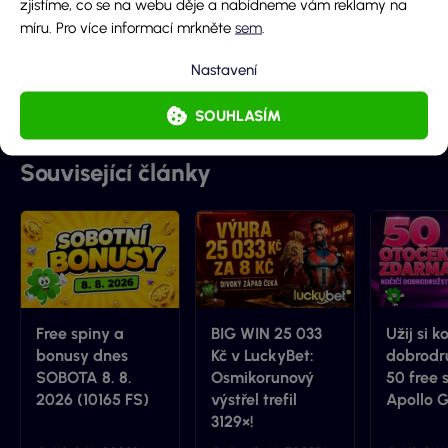
zjistíme, co se na webu děje a nabídneme vám reklamy na
míru. Pro více informací mrkněte
sem
.
Zdravím všechny! Jsem Nikča a soustředím se na
nejnovější bonusy, či události a také vás naučím vše o
Nastavení
nejoblíbenějších casinových hrách.
Více o autorovi
SOUHLASÍM
Související články
Free spiny a
BIG WIN 25 033
Užij si k
bonusy dnes
Kč v LuckyBet:
dobrodru
SOBOTA 8. 8.
Osmikorunový
50 free 
2026 (10165 FS)
výstřel trefil
Apollo 
3129×!