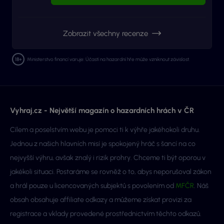
Zobrazit všechny recenze
Ministerstvo financí varuje: Účastí na hazardní hře může vzniknout závislost.
Vyhraj.cz - Největší magazín o hazardních hrách v ČR
Cílem a poselstvím webu je pomoci ti k výhře jakéhokoli druhu.
Jednou z našich hlavních misí je spokojený hráč s šancí na co
nejvyšší výhru, avšak znalý i rizik prohry. Chceme ti být oporou v
jakékoli situaci. Postaráme se rovněž o to, abys neporušoval zákon
a hrál pouze u licencovaných subjektů s povolením od
MFČR
. Náš
obsah obsahuje affiliate odkazy a můžeme získat provizi za
registrace a vklady provedené prostřednictvím těchto odkazů.