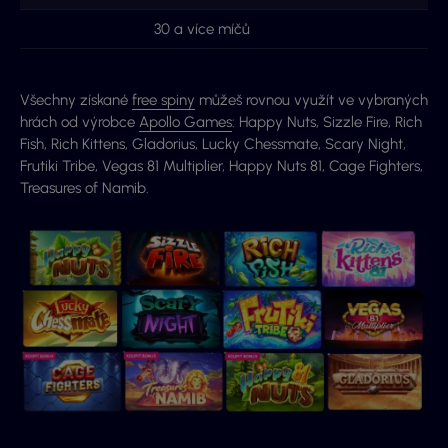
30 a více míčů
Všechny získané
free spiny
můžeš rovnou využít ve vybraných
hrách od výrobce
Apollo Games
:
Happy Nuts, Sizzle Fire, Rich
Fish, Rich Kittens, Gladorius, Lucky Chessmate, Scary Night,
Frutiki Tribe, Vegas 81 Multiplier, Happy Nuts 81, Cage Fighters,
Treasures of Namib.