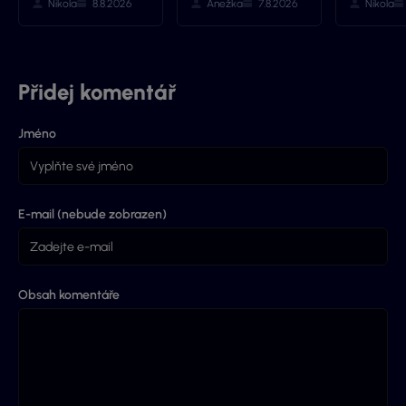
Nikola
8.8.2026
Anežka
7.8.2026
Nikola
Přidej komentář
Jméno
E-mail (nebude zobrazen)
Obsah komentáře