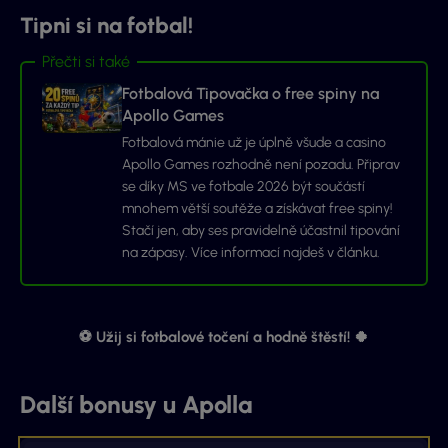
Tipni si na fotbal!
Přečti si také
Fotbalová Tipovačka o free spiny na
Apollo Games
Fotbalová mánie už je úplně všude a casino
Apollo Games rozhodně není pozadu. Připrav
se díky MS ve fotbale 2026 být součástí
mnohem větší soutěže a získávat free spiny!
Stačí jen, aby ses pravidelně účastnil tipování
na zápasy. Více informací najdeš v článku.
⚽ Užij si fotbalové točení a hodně štěstí! 🍀
Další bonusy u Apolla