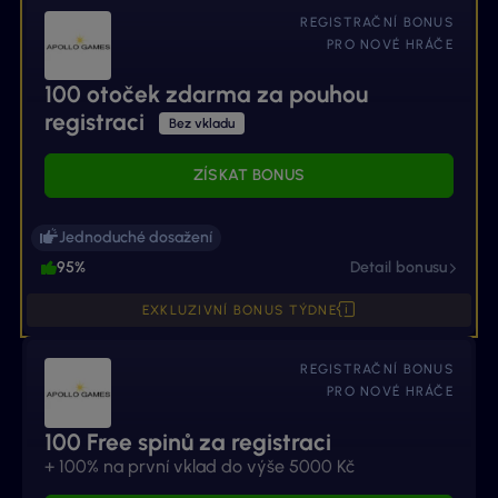
REGISTRAČNÍ BONUS
PRO NOVÉ HRÁČE
100 otoček zdarma za pouhou
registraci
Bez vkladu
ZÍSKAT BONUS
Jednoduché dosažení
95%
Detail bonusu
EXKLUZIVNÍ BONUS TÝDNE
REGISTRAČNÍ BONUS
PRO NOVÉ HRÁČE
100 Free spinů za registraci
+ 100% na první vklad do výše 5000 Kč