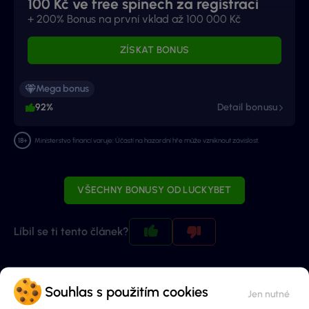
100 Kč ve free spinech za registraci
+ 200% Bonus na první vklad až 100 000 Kč
ZÍSKAT BONUS
Mega bonus
92%
Detail bonusu
Ministerstvo financí varuje: Účastí na hazardní hře může vzniknout závislost.
VŠECHNY BONUSY OD LUCKYBET
Líbil se ti tento článek?
Autor obsahu
Souhlas s použitím cookies