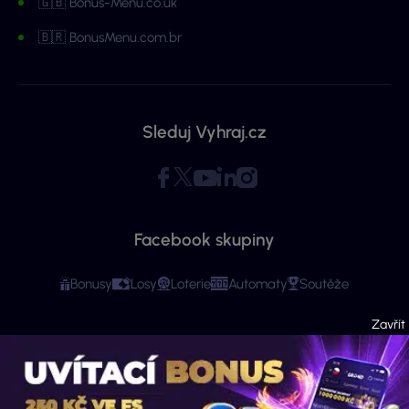
🇬🇧 Bonus-Menu.co.uk
🇧🇷 BonusMenu.com.br
Sleduj Vyhraj.cz
Facebook skupiny
Bonusy
Losy
Loterie
Automaty
Soutěže
Copyright © 2026 - Všechna práva vyhrazena. Vyhraj.cz | Ministerstvo financí
varuje: Účastí na hazardní hře může vzniknout závislost! Stránky mají čistě
informační charakter. Veškeré informace se týkají osob starších 18 let.