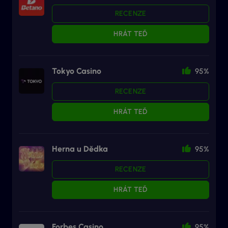
RECENZE
HRÁT TEĎ
Tokyo Casino
95%
RECENZE
HRÁT TEĎ
Herna u Dědka
95%
RECENZE
HRÁT TEĎ
Forbes Casino
95%