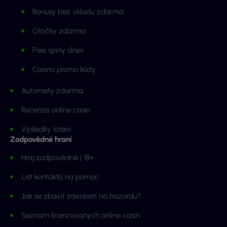
Bonusy bez vkladu zdarma
Otočky zdarma
Free spiny dnes
Casino promo kódy
Automaty zdarma
Recenze online casin
Výsledky loterií
Zodpovědné hraní
Hraj zodpovědně | 18+
List kontaktů na pomoc
Jak se zbavit závislosti na hazardu?
Seznam licencovaných online casin