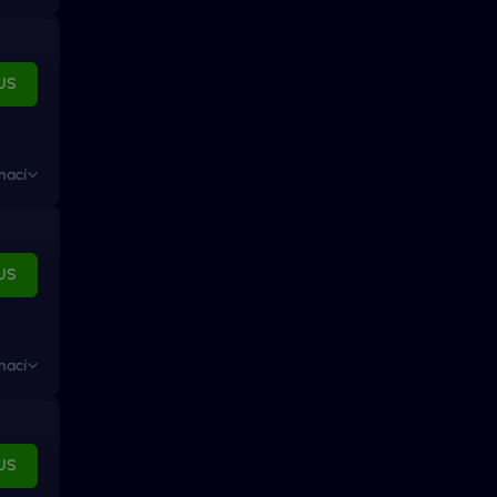
US
US
US