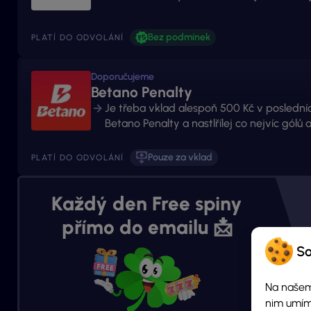
Bez podmínek
PLATÍ DO ODVOLÁNÍ
Doporučujeme
Betano Penalty
Je třeba vklad alespoň 500 Kč v posledníc
Betano Penalty a nastlřílej co nejvíc gólů
Pouze za vklad
PLATÍ DO ODVOLÁNÍ
Každý den Free spiny
přímo do emailu 📩
So
Na našem
nim umím