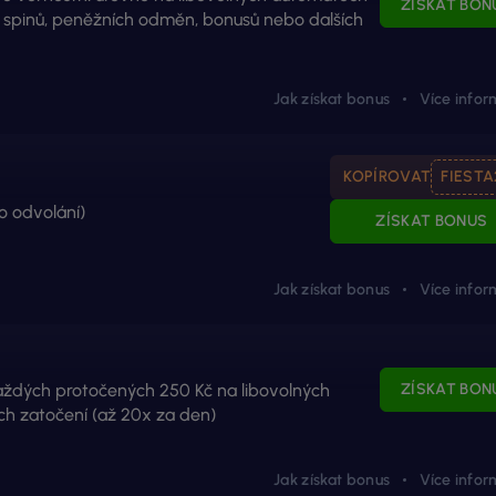
ZÍSKAT BON
 spinů, peněžních odměn, bonusů nebo dalších
Jak získat bonus
KOPÍROVAT
FIESTA
o odvolání)
ZÍSKAT BONUS
Jak získat bonus
ZÍSKAT BON
každých protočených 250 Kč na libovolných
ch zatočení (až 20x za den)
Jak získat bonus