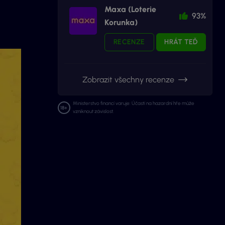
Maxa (Loterie
93%
Korunka)
RECENZE
HRÁT TEĎ
Zobrazit všechny recenze
Ministerstvo financí varuje: Účastí na hazardní hře může
vzniknout závislost.