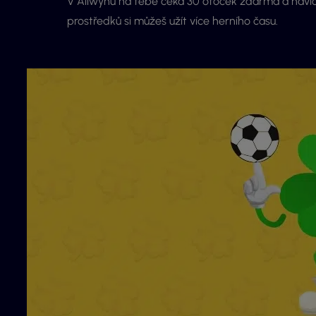
V Allwynu na tebe čeká 30 otoček zdarma a navíc
prostředků si můžeš užít více herního času.