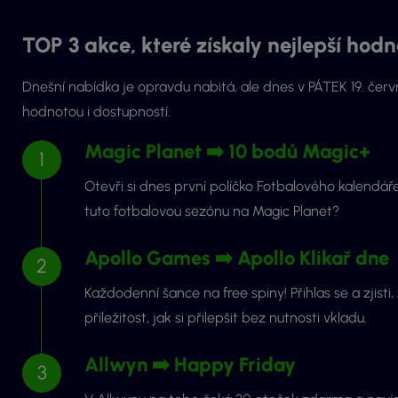
TOP 3 akce, které získaly nejlepší hod
Dnešní nabídka je opravdu nabitá, ale dnes v PÁTEK 19. června
hodnotou i dostupností.
Magic Planet ➡️ 10 bodů Magic+
Otevři si dnes první políčko Fotbalového kalendá
tuto fotbalovou sezónu na Magic Planet?
Apollo Games ➡️ Apollo Klikař dne
Každodenní šance na free spiny! Přihlas se a zjisti
příležitost, jak si přilepšit bez nutnosti vkladu.
Allwyn ➡️ Happy Friday