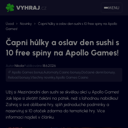
MENU
Úvod
Novinky
Čapni hůlky a oslav den sushi s 10 free spiny na Apollo
Games!
Čapni hůlky a oslav den sushi s
10 free spiny na Apollo Games!
Autor:
Nikola
Publikováno:
18.6.2026
Apollo Games bonus
,
Automaty
,
Casino bonusy
,
Dočasné denní bonusy
,
Reload bonusy
,
Všechny novinky
,
Apollo Games Casino
Užij si Mezinárodní den sushi se skvělou akcí u Apollo Games!
Jak lépe si zkrátit čekání na pátek, než s lahodnou nabídkou!
Zahraj si své oblíbené hry, splň jednoduché podmínky a
naservíruj si 10 otoček zdarma do tematické hry. Více
informací najdeš v článku.