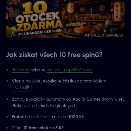
Jak získat všech 10 free spinů?
Přihlas se
nebo se
registruj u Apollo Games
Vlož
si na účet
jakoukoliv částku
s promo kódem
SUSHI
Zahraj si jakékoliv automaty od
Apollo Games
(
krom rulety,
Plinka a Crash Birds Singleplayer
)
Protoč
na nich částku celkem
1000 Kč
Získej
10 free spinů
za
5 Kč