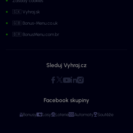
Zásady cookies
🇸🇰 Vyhraj.sk
🇬🇧 Bonus-Menu.co.uk
🇧🇷 BonusMenu.com.br
Sleduj Vyhraj.cz
Facebook skupiny
Bonusy
Losy
Loterie
Automaty
Soutěže