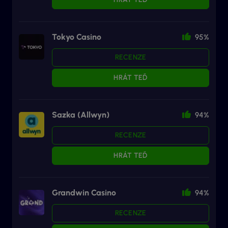
Tokyo Casino
95%
RECENZE
HRÁT TEĎ
Sazka (Allwyn)
94%
RECENZE
HRÁT TEĎ
Grandwin Casino
94%
RECENZE