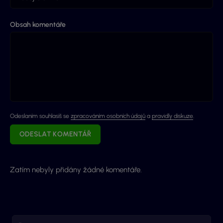
Obsah komentáře
Odeslaním souhlasíš se
zpracováním osobních údajů
a
pravidly diskuze
.
ODESLAT KOMENTÁŘ
Zatím nebyly přidány žádné komentáře.