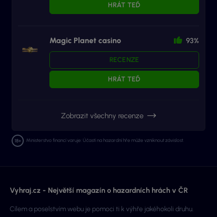
HRÁT TEĎ
Magic Planet casino
93%
RECENZE
HRÁT TEĎ
Zobrazit všechny recenze
Ministerstvo financí varuje: Účastí na hazardní hře může vzniknout závislost.
Vyhraj.cz - Největší magazín o hazardních hrách v ČR
Cílem a poselstvím webu je pomoci ti k výhře jakéhokoli druhu.