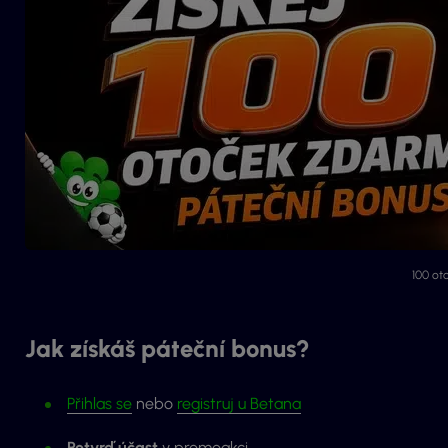
100 ot
Jak získáš páteční bonus?
Přihlas se
nebo
registruj u Betana
Potvrď účast
v promoakci