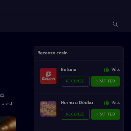
Recenze casin
Betano
96%
RECENZE
HRÁT TEĎ
čí
Herna u Dědka
95%
 utéct.
RECENZE
HRÁT TEĎ