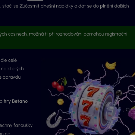
 stačí se Zúčastnit dnešní nabídky a dát se do plnění dalších
jiných casinech, možná ti při rozhodování pomohou
registrační
nále celé
, na kterých
je opravdu
o
hry Betano
všechny fanoušky
mo na