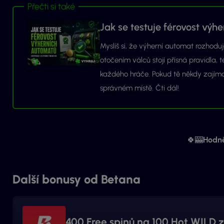
Přečti si také
Jak se testuje férovost vý
Myslíš si, že výherní automat rozhod
otočením válců stojí přísná pravidla, te
každého hráče. Pokud tě někdy zajímalo
správném místě. Čti dál!
🍀🎰
Hodně
Další bonusy od Betana
400 Free spinů na 100 Hot WILD 