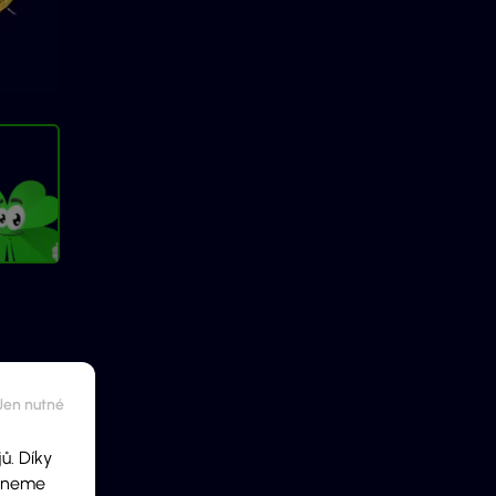
ů. Díky
ídneme