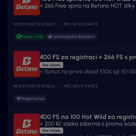
+
266 Free spinů na Betano HOT dík
REGISTRAČNÍ BONUS
PRO NOVÉ HRÁČE
Pouze u nás
Jednoduché dosažení
400 FS za registraci + 266 FS s
Bez vkladu
+ Bonus na první vklad 100% až 50 00
REGISTRAČNÍ BONUS
PRO NOVÉ HRÁČE
Mega bonus
400 FS na 100 Hot Wild za registr
+
200 Kč sázka zdarma s promo kó
Bez vkladu