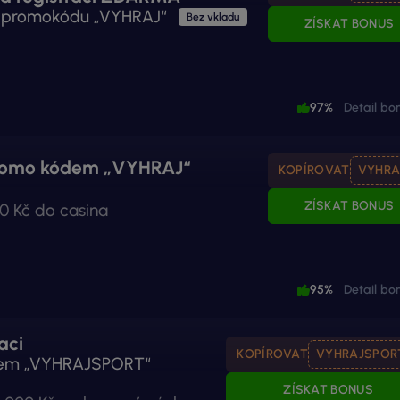
y promokódu „VYHRAJ“
Bez vkladu
ZÍSKAT BONUS
97%
Detail bo
 promo kódem „VYHRAJ“
KOPÍROVAT
VYHRA
ZÍSKAT BONUS
0 Kč do casina
95%
Detail bo
aci
KOPÍROVAT
VYHRAJSPOR
dem „VYHRAJSPORT“
ZÍSKAT BONUS