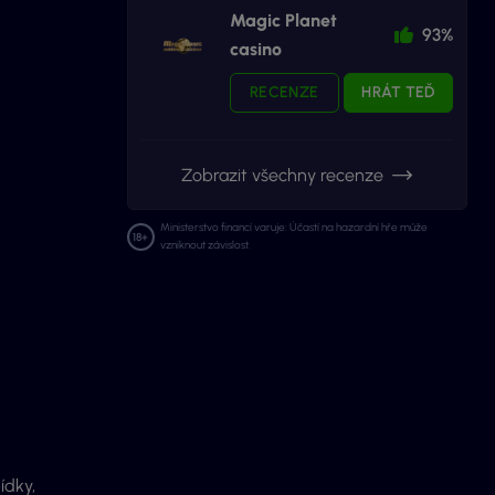
Magic Planet
93%
casino
RECENZE
HRÁT TEĎ
Zobrazit všechny recenze
Ministerstvo financí varuje: Účastí na hazardní hře může
vzniknout závislost.
ídky,