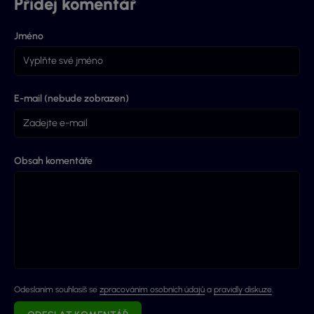
Přidej komentář
Jméno
E-mail (nebude zobrazen)
Obsah komentáře
Odeslaním souhlasíš se
zpracováním osobních údajů
a
pravidly diskuze
.