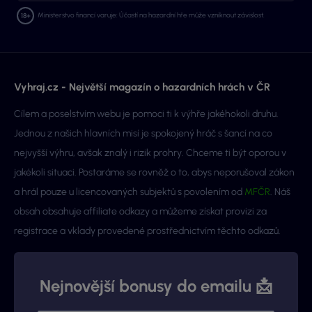
Ministerstvo financí varuje: Účastí na hazardní hře může vzniknout závislost.
Vyhraj.cz - Největší magazín o hazardních hrách v ČR
Cílem a poselstvím webu je pomoci ti k výhře jakéhokoli druhu.
Jednou z našich hlavních misí je spokojený hráč s šancí na co
nejvyšší výhru, avšak znalý i rizik prohry. Chceme ti být oporou v
jakékoli situaci. Postaráme se rovněž o to, abys neporušoval zákon
a hrál pouze u licencovaných subjektů s povolením od
MFČR
. Náš
obsah obsahuje affiliate odkazy a můžeme získat provizi za
registrace a vklady provedené prostřednictvím těchto odkazů.
Nejnovější bonusy do emailu 📩