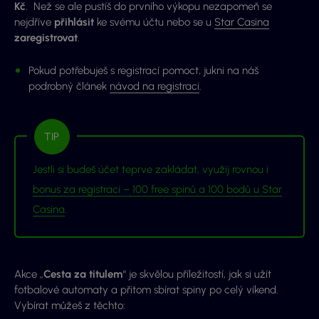
Kč
. Než se ale pustíš do prvního výkopu nezapomeň se
nejdříve
přihlásit
ke svému účtu nebo se u
Star Casina
zaregistrovat
.
Pokud potřebuješ s registrací pomoct, jukni na náš
podrobný článek
návod na registraci
.
Jestli si budeš účet teprve zakládat, využij rovnou i
bonus za registraci – 100 free spinů a 100 bodů u Star
Casina
.
Akce „
Cesta za titulem
“ je skvělou příležitostí, jak si užít
fotbalové automaty a přitom sbírat spiny po celý víkend.
Vybírat můžeš z těchto: