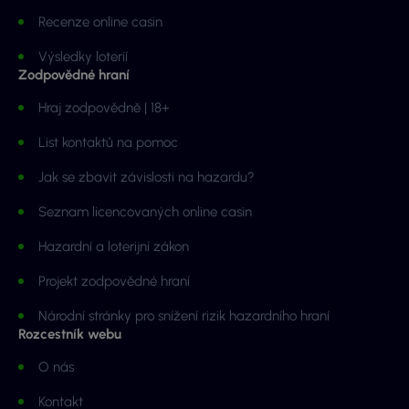
Recenze online casin
Výsledky loterií
Zodpovědné hraní
Hraj zodpovědně | 18+
List kontaktů na pomoc
Jak se zbavit závislosti na hazardu?
Seznam licencovaných online casin
Hazardní a loterijní zákon
Projekt zodpovědné hraní
Národní stránky pro snížení rizik hazardního hraní
Rozcestník webu
O nás
Kontakt