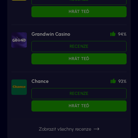
HRÁT TEĎ
Grandwin Casino
94%
RECENZE
HRÁT TEĎ
Chance
93%
RECENZE
HRÁT TEĎ
Zobrazit všechny recenze