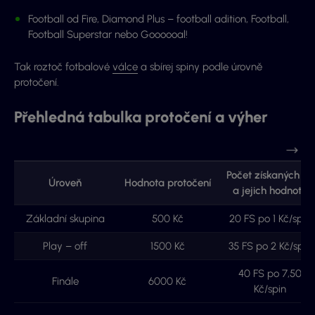
Football od Fire, Diamond Plus – football adition, Football,
Football Superstar nebo Goooooal!
Tak roztoč fotbalové
válce
a sbírej spiny podle úrovně
protočení.
Přehledná tabulka protočení a výher
Počet získaných FS
Úroveň
Hodnota protočení
a jejich hodnota
Základní skupina
500 Kč
20 FS po 1 Kč/spin
Play – off
1500 Kč
35 FS po 2 Kč/spin
40 FS po 7,50
Finále
6000 Kč
Kč/spin