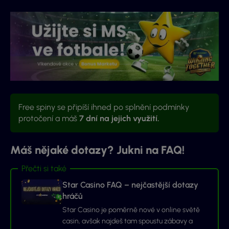
Free spiny se připíší ihned po splnění podmínky
protočení a máš
7 dní na jejich využití.
Máš nějaké dotazy? Jukni na FAQ!
Přečti si také
Star Casino FAQ – nejčastější dotazy
hráčů
Star Casino je poměrně nové v online světě
casin, avšak najdeš tam spoustu zábavy a