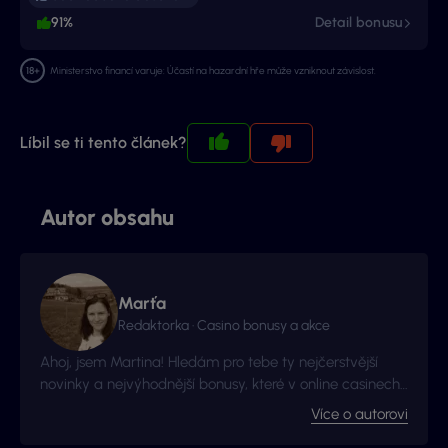
91%
Detail bonusu
Ministerstvo financí varuje: Účastí na hazardní hře může vzniknout závislost.
Líbil se ti tento článek?
Autor obsahu
Marťa
Redaktorka · Casino bonusy a akce
Ahoj, jsem Martina! Hledám pro tebe ty nejčerstvější
novinky a nejvýhodnější bonusy, které v online casinech
stojí za to!
Více o autorovi