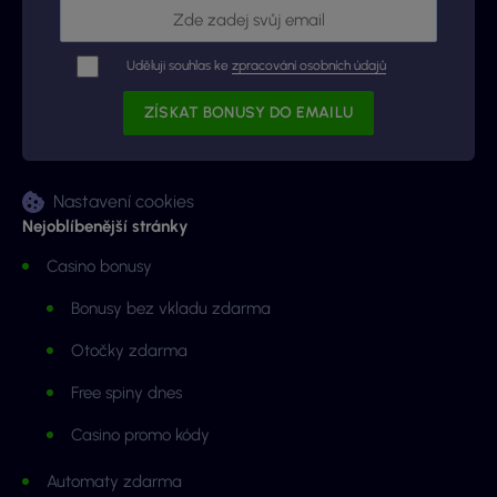
Uděluji souhlas ke
zpracování osobních údajů
Nastavení cookies
Nejoblíbenější stránky
Casino bonusy
Bonusy bez vkladu zdarma
Otočky zdarma
Free spiny dnes
Casino promo kódy
Automaty zdarma