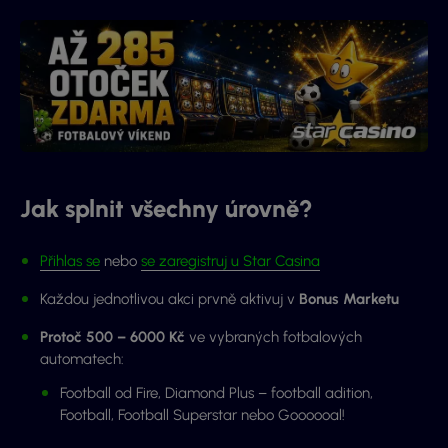
Jak splnit všechny úrovně?
Přihlas se
nebo
se zaregistruj u Star Casina
Každou jednotlivou akci prvně aktivuj v
Bonus Marketu
Protoč 500 – 6000 Kč
ve
vybraných fotbalových
automatech
:
Football od Fire, Diamond Plus – football adition,
Football, Football Superstar nebo Goooooal!