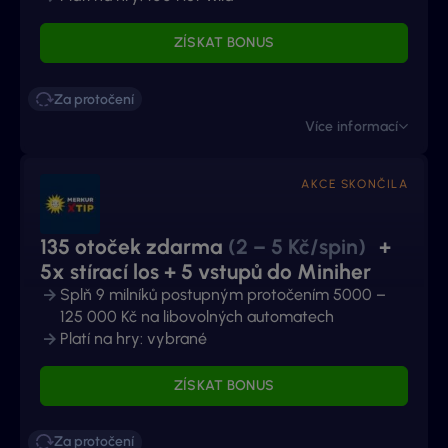
ZÍSKAT BONUS
Za protočení
AKCE SKONČILA
135 otoček zdarma
(2 – 5 Kč/spin)
+
5x stírací los + 5 vstupů do Miniher
Splň 9 milníků postupným protočením 5000 –
125 000 Kč na libovolných automatech
Platí na hry: vybrané
ZÍSKAT BONUS
Za protočení