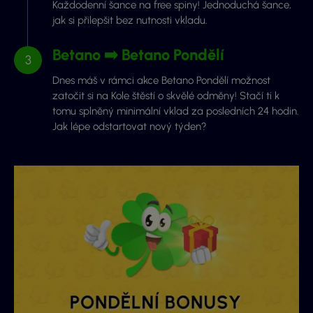
Každodenní šance na free spiny! Jednoduchá šance,
jak si přilepšit bez nutnosti vkladu.
Betano ➡️ Betano Pondělí
Dnes máš v rámci akce Betano Pondělí možnost
zatočit si na Kole štěstí o skvělé odměny! Stačí ti k
tomu splněný minimální vklad za posledních 24 hodin.
Jak lépe odstartovat nový týden?