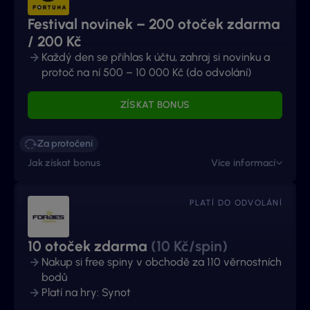
Festival novinek – 200 otoček zdarma
/ 200 Kč
Každý den se přihlas k účtu, zahraj si novinku a
protoč na ní 500 – 10 000 Kč (do odvolání)
ZÍSKAT BONUS
Za protočení
Jak získat bonus
PLATÍ DO ODVOLÁNÍ
10 otoček zdarma
(10 Kč/spin)
Nakup si free spiny v obchodě za 110 věrnostních
bodů
Platí na hry: Synot