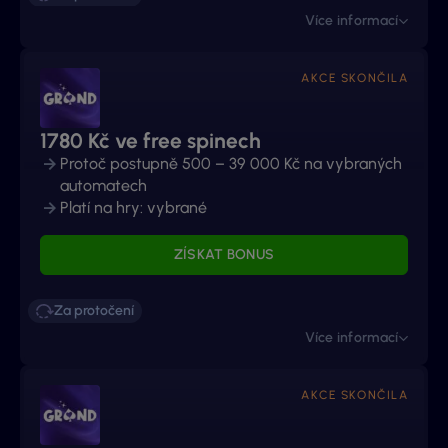
AKCE SKONČILA
1780 Kč ve free spinech
Protoč postupně 500 – 39 000 Kč na vybraných
automatech
Platí na hry: vybrané
ZÍSKAT BONUS
Za protočení
AKCE SKONČILA