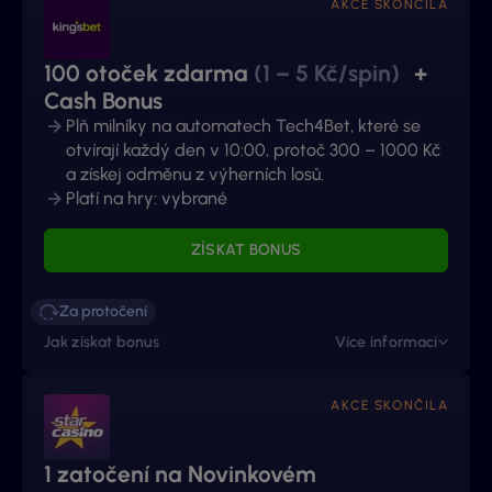
AKCE SKONČILA
100 otoček zdarma
(1 – 5 Kč/spin)
+
Cash Bonus
Plň milníky na automatech Tech4Bet, které se
otvírají každý den v 10:00, protoč 300 – 1000 Kč
a získej odměnu z výherních losů.
Platí na hry: vybrané
ZÍSKAT BONUS
Za protočení
Jak získat bonus
AKCE SKONČILA
1 zatočení na Novinkovém