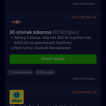
AKCE SKONČILA
30 otoček zdarma
(10 Kč/spin)
Aktivuj si bonus, vlož min. 300 Kč a protoč min.
6000 Kč na automatech Spinfinity
Platí na hry: Route 81 Remastered
ZÍSKAT BONUS
Za protočení
Za vklad
AKCE SKONČILA