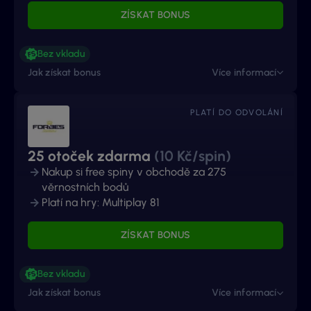
ZÍSKAT BONUS
Bez vkladu
Jak získat bonus
PLATÍ DO ODVOLÁNÍ
25 otoček zdarma
(10 Kč/spin)
Nakup si free spiny v obchodě za 275
věrnostních bodů
Platí na hry: Multiplay 81
ZÍSKAT BONUS
Bez vkladu
Jak získat bonus