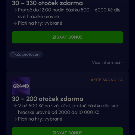
30 – 330 otoček zdarma
Protoč do 12:00 hodin částku 500 – 6000 Kč dle
své hráčské úrovně
Platí na hry: vybrané
ZÍSKAT BONUS
Za protočení
AKCE SKONČILA
30 – 200 otoček zdarma
Vlož 500 Kč na svůj účet, protoč částku dle své
hráčské úrovně od 2000 do 10 000 Kč
Platí na hry: vybrané
ZÍSKAT BONUS