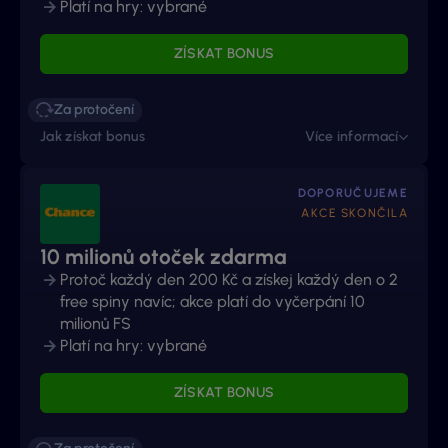
Platí na hry: vybrané
ZÍSKAT BONUS
Za protočení
Jak získat bonus
DOPORUČUJEME
AKCE SKONČILA
10 milionů otoček zdarma
Protoč každý den 200 Kč a získej každý den o 2
free spiny navíc; akce platí do vyčerpání 10
milionů FS
Platí na hry: vybrané
ZÍSKAT BONUS