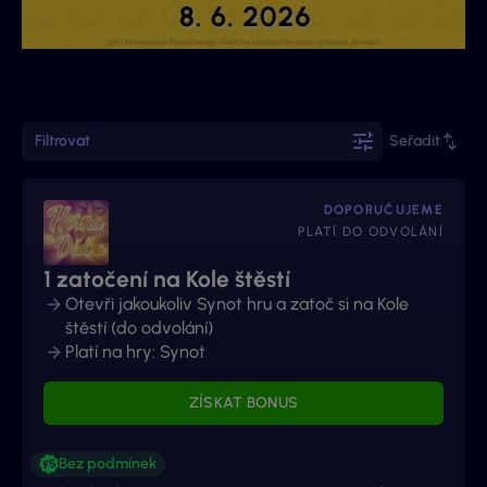
Filtrovat
Seřadit
DOPORUČUJEME
PLATÍ DO ODVOLÁNÍ
1 zatočení na Kole štěstí
Otevři jakoukoliv Synot hru a zatoč si na Kole
štěstí (do odvolání)
Platí na hry: Synot
ZÍSKAT BONUS
Bez podmínek