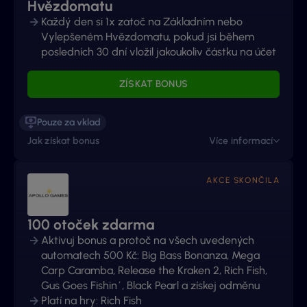
Hvězdomatu
Každý den si 1x zatoč na Základním nebo
Vylepšeném Hvězdomatu, pokud jsi během
posledních 30 dní vložil jakoukoliv částku na účet
ZÍSKAT BONUS
Pouze za vklad
Jak získat bonus
AKCE SKONČILA
100 otoček zdarma
Aktivuj bonus a protoč na všech uvedených
automatech 500 Kč: Big Bass Bonanza, Mega
Carp Caramba, Release the Kraken 2, Rich Fish,
Gus Goes Fishin´, Black Pearl a získej odměnu
Platí na hry: Rich Fish