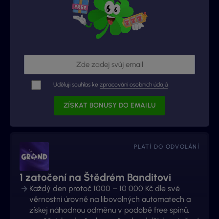
Uděluji souhlas ke
zpracování osobních údajů
PLATÍ DO ODVOLÁNÍ
1 zatočení na Štědrém Banditovi
Každý den protoč 1000 – 10 000 Kč dle své
věrnostní úrovně na libovolných automatech a
získej náhodnou odměnu v podobě free spinů,