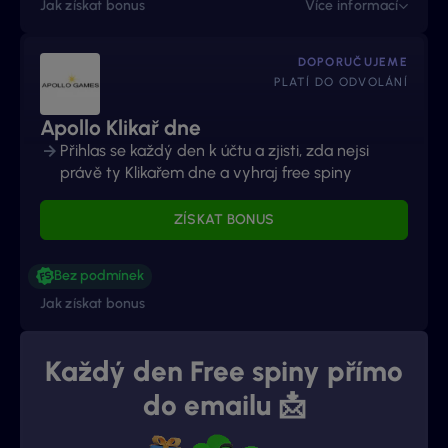
Jak získat bonus
DOPORUČUJEME
PLATÍ DO ODVOLÁNÍ
Apollo Klikař dne
Přihlas se každý den k účtu a zjisti, zda nejsi
právě ty Klikařem dne a vyhraj free spiny
ZÍSKAT BONUS
Bez podmínek
Jak získat bonus
Každý den Free spiny přímo
do emailu 📩