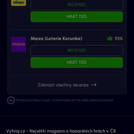
RECENZE
HRÁT TEĎ
Maxa (Loterie Korunka)
93%
RECENZE
HRÁT TEĎ
Zobrazit všechny recenze
Ministerstvo financí varuje: Účastí na hazardní hře může vzniknout závislost.
Vyhraj.cz - Největší magazín o hazardních hrách v ČR