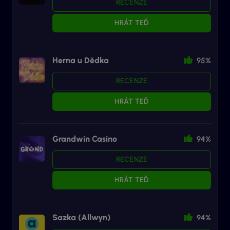
RECENZE
HRÁT TEĎ
Herna u Dědka
95%
RECENZE
HRÁT TEĎ
Grandwin Casino
94%
RECENZE
HRÁT TEĎ
Sazka (Allwyn)
94%