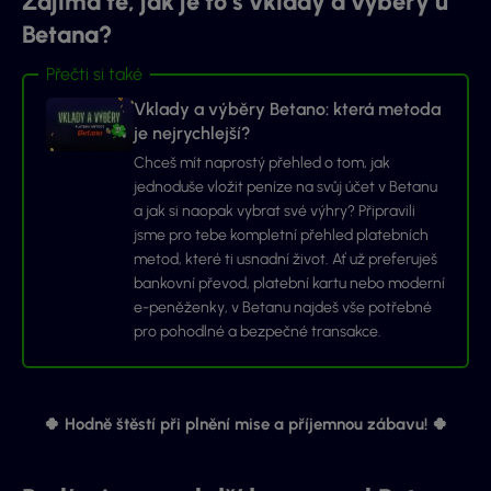
Zajímá tě, jak je to s vklady a výběry u
Betana?
Přečti si také
Vklady a výběry Betano: která metoda
je nejrychlejší?
Chceš mít naprostý přehled o tom, jak
jednoduše vložit peníze na svůj účet v Betanu
a jak si naopak vybrat své výhry? Připravili
jsme pro tebe kompletní přehled platebních
metod, které ti usnadní život. Ať už preferuješ
bankovní převod, platební kartu nebo moderní
e-peněženky, v Betanu najdeš vše potřebné
pro pohodlné a bezpečné transakce.
🍀 Hodně štěstí při plnění mise a příjemnou zábavu! 🍀