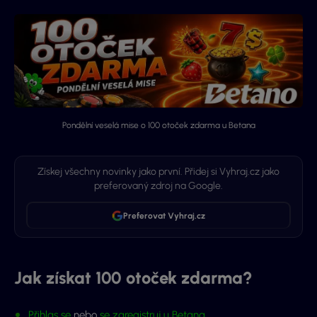
Pondělní veselá mise o 100 otoček zdarma u Betana
Získej všechny novinky jako první. Přidej si Vyhraj.cz jako
preferovaný zdroj na Google.
Preferovat Vyhraj.cz
Jak získat 100 otoček zdarma?
Přihlas se
nebo
se zaregistruj u Betana