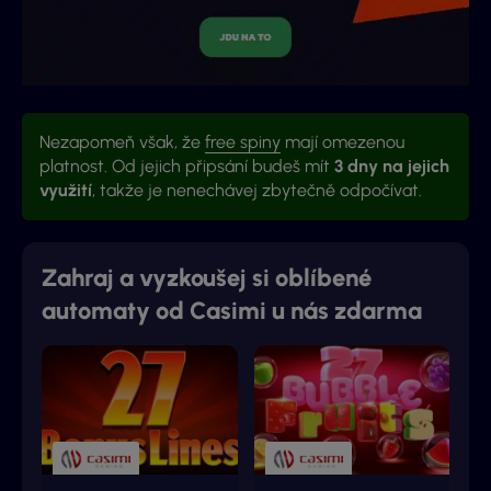
Nezapomeň však, že
free spiny
mají omezenou
platnost. Od jejich připsání budeš mít
3 dny na jejich
využití
, takže je nenechávej zbytečně odpočívat.
Zahraj a vyzkoušej si oblíbené
automaty od Casimi u nás zdarma