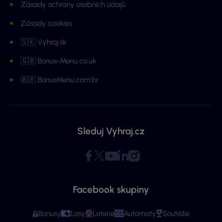
Zásady ochrany osobních údajů
Zásady cookies
🇸🇰 Vyhraj.sk
🇬🇧 Bonus-Menu.co.uk
🇧🇷 BonusMenu.com.br
Sleduj Vyhraj.cz
Facebook skupiny
Bonusy
Losy
Loterie
Automaty
Soutěže