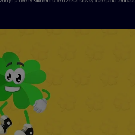
, zda jsi právě ty Klikařem dne a získáš stovky free spinů. Jedno