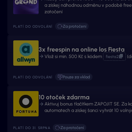
a získej náhodnou odměnu v podobě free
zatočení
Za protočení
PLATÍ DO ODVOLÁNÍ
3x freespin na online los Fiesta
Vlož si min. 500 Kč s kódem
(d
fiesta2
Pouze za vklad
PLATÍ DO ODVOLÁNÍ
10 otoček zdarma
Aktivuj bonus tlačítkem ZAPOJIT SE. Za 
automatech a získej šanci vyhrát 10 volný
Za protočení
PLATÍ DO 31. SRPNA