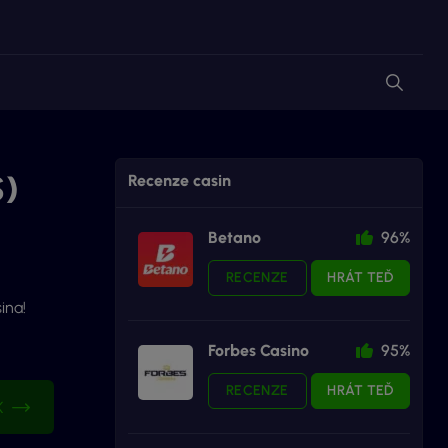
S)
Recenze casin
Betano
96%
RECENZE
HRÁT TEĎ
ina!
Forbes Casino
95%
RECENZE
HRÁT TEĎ
K