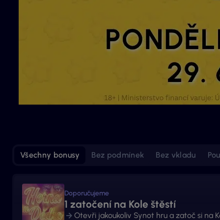
Všechny bonusy
Bez podmínek
Bez vkladu
Pou
Doporučujeme
1 zatočení na Kole štěstí
Otevři jakoukoliv Synot hru a zatoč si na K