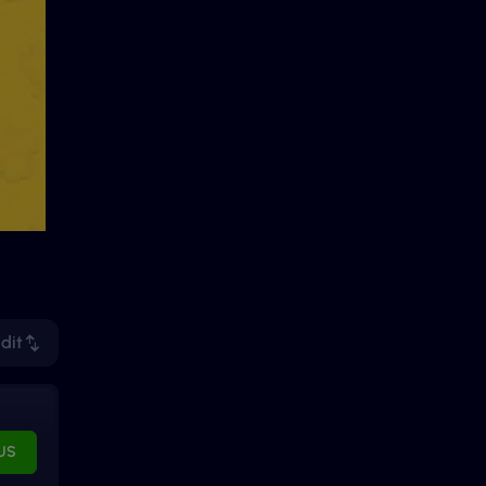
dit
US