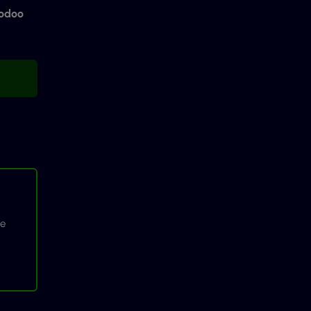
oodoo
de