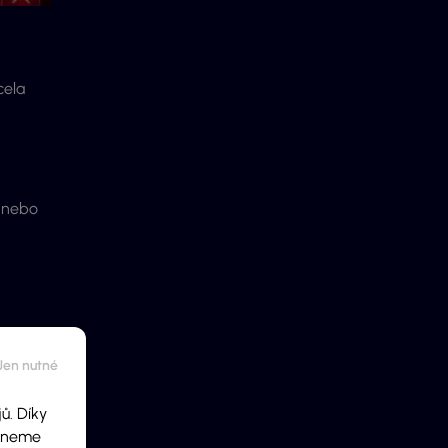
cela
nebo
ů. Díky
ídneme