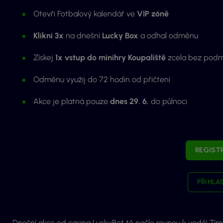
Otevři
Fotbalový kalendář
ve
VIP zóně
Klikni 3x
na dnešní
Lucky Box
a odhal odměnu
Získej
1x vstup do minihry Koupaliště
zcela
bez podm
Odměnu
využij do 72 hodin
od přičtení
Akce je platná pouze
dnes 29. 6.
do půlnoci
REGISTR
PŘIHLA
Dnešní akce od
casina LuckyBet
tě pošle rovnou k vodě! T