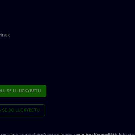
ínek
UJ SE U LUCKYBETU
S SE DO LUCKYBETU
ím myslíme samozřejmě na oblíbenou
minihru Koupaliště
, kde si 