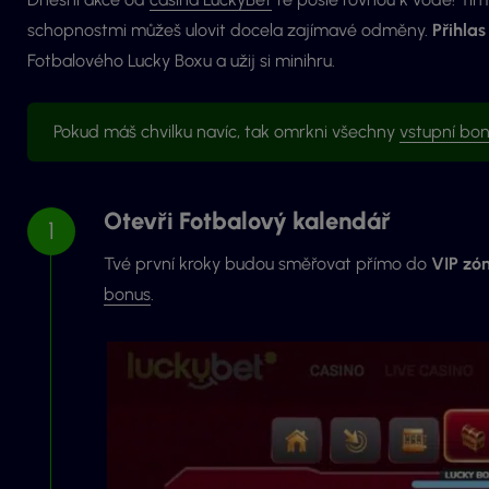
schopnostmi můžeš ulovit docela zajímavé odměny.
Přihlas
Fotbalového Lucky Boxu a užij si minihru.
Pokud máš chvilku navíc, tak omrkni všechny
vstupní bon
Otevři Fotbalový kalendář
Tvé první kroky budou směřovat přímo do
VIP zó
bonus
.