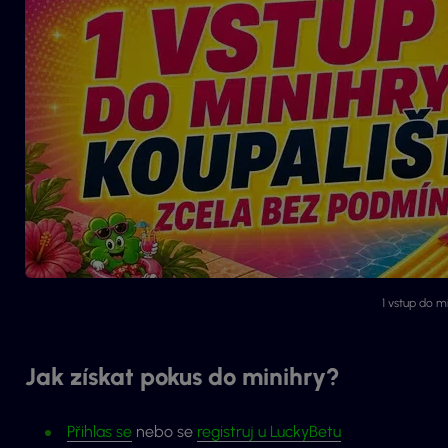
1 vstup do m
Jak získat pokus do minihry?
Přihlas se
nebo se
registruj u LuckyBetu