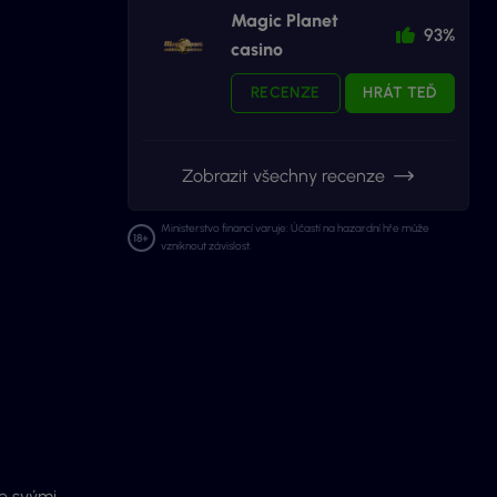
Magic Planet
93%
casino
RECENZE
HRÁT TEĎ
Zobrazit všechny recenze
Ministerstvo financí varuje: Účastí na hazardní hře může
vzniknout závislost.
se svými