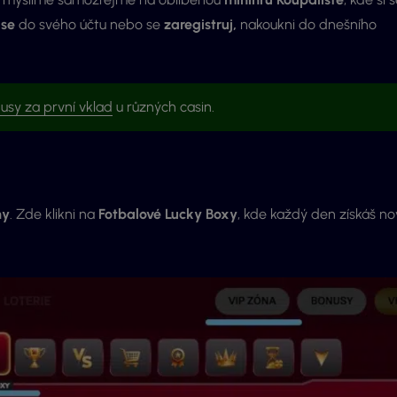
 se
do svého účtu nebo se
zaregistruj,
nakoukni do dnešního
usy za první vklad
u různých casin.
ny
. Zde klikni na
Fotbalové Lucky Boxy
, kde každý den získáš no