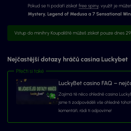
Pokud se ti podaří získat
free spiny
, využít je můž
Mystery, Legend of Medusa a 7 Sensational Win
Vstup do minihry Koupaliště můžeš
získat pouze dnes 29.
Nejčastější dotazy hráčů casina Luckybet
Přečti si také
LuckyBet casino FAQ – nejč
Zajímá tě něco ohledně casina LuckyB
jsme ti zodpověděli vše ohledně tohoto
komentáři, rádi ti odpovíme!