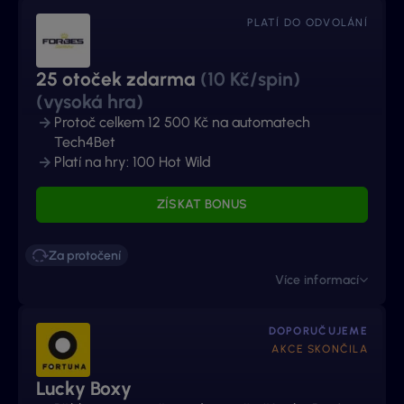
PLATÍ DO ODVOLÁNÍ
25 otoček zdarma
(10 Kč/spin)
(vysoká hra)
Protoč celkem 12 500 Kč na automatech
Tech4Bet
Platí na hry: 100 Hot Wild
ZÍSKAT BONUS
Za protočení
DOPORUČUJEME
AKCE SKONČILA
Lucky Boxy