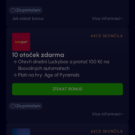
Za protočení
Jak získat bonus
AKCE SKONČILA
10 otoček zdarma
Otevři dnešní Luckybox a protoč 100 Kč na
libovolných automatech
Platí na hry: Age of Pyramids
ZÍSKAT BONUS
Za protočení
AKCE SKONČILA