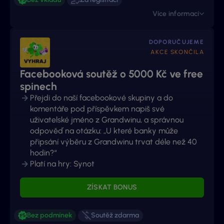
DOPORUČUJEME
AKCE SKONČILA
Facebooková soutěž o 5000 Kč ve free
spinech
Přejdi do naší facebookové skupiny a do
komentáře pod příspěvkem napiš své
uživatelské jméno z Grandwinu, a správnou
odpověď na otázku: „U které banky může
připsání výběru z Grandwinu trvat déle než 40
hodin?“
Platí na hry: Synot
ZÍSKAT BONUS
Bez podmínek
Soutěž zdarma