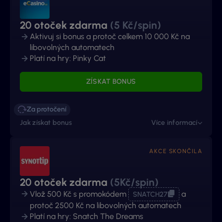
20 otoček zdarma
(5 Kč/spin)
Aktivuj si bonus a protoč celkem 10 000 Kč na
libovolných automatech
Platí na hry: Pinky Cat
ZÍSKAT BONUS
Za protočení
Jak získat bonus
AKCE SKONČILA
20 otoček zdarma
(5Kč/spin)
Vlož 500 Kč s promokódem
a
SNATCH27
protoč 2500 Kč na libovolných automatech
Platí na hry: Snatch The Dreams