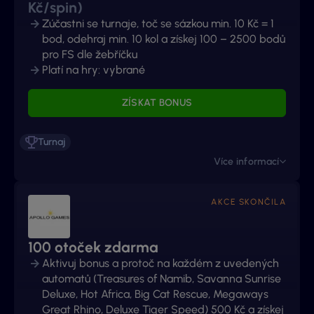
Kč/spin)
Zúčastni se turnaje, toč se sázkou min. 10 Kč = 1
bod, odehraj min. 10 kol a získej 100 – 2500 bodů
pro FS dle žebříčku
Platí na hry: vybrané
ZÍSKAT BONUS
Turnaj
AKCE SKONČILA
100 otoček zdarma
Aktivuj bonus a protoč na každém z uvedených
automatů (Treasures of Namib, Savanna Sunrise
Deluxe, Hot Africa, Big Cat Rescue, Megaways
Great Rhino, Deluxe Tiger Speed) 500 Kč a získej