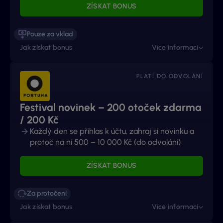
ZÍSKAT BONUS
Pouze za vklad
Jak získat bonus
PLATÍ DO ODVOLÁNÍ
Festival novinek – 200 otoček zdarma
/ 200 Kč
Každý den se přihlas k účtu, zahraj si novinku a
protoč na ní 500 – 10 000 Kč (do odvolání)
ZÍSKAT BONUS
Za protočení
Jak získat bonus