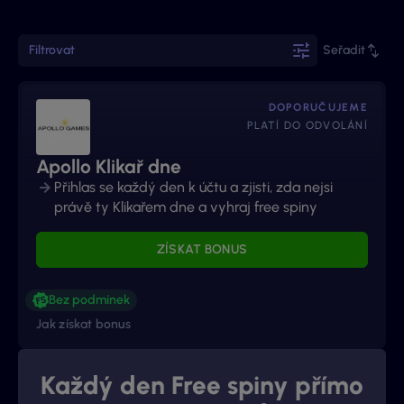
Filtrovat
Seřadit
DOPORUČUJEME
PLATÍ DO ODVOLÁNÍ
Apollo Klikař dne
Přihlas se každý den k účtu a zjisti, zda nejsi
právě ty Klikařem dne a vyhraj free spiny
ZÍSKAT BONUS
Bez podmínek
Jak získat bonus
Každý den Free spiny přímo