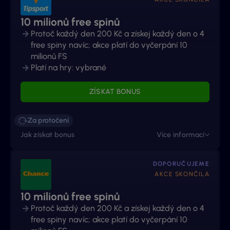
10 milionů free spinů
Protoč každý den 200 Kč a získej každý den o 4
free spiny navíc; akce platí do vyčerpání 10
milionů FS
Platí na hry: vybrané
ZÍSKAT BONUS
Za protočení
Jak získat bonus
DOPORUČUJEME
AKCE SKONČILA
10 milionů free spinů
Protoč každý den 200 Kč a získej každý den o 4
free spiny navíc; akce platí do vyčerpání 10