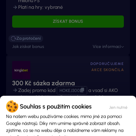
milionů FS
Platí na hry: vybrané
ZÍSKAT BONUS
Za protočení
Jak získat bonus
DOPORUČUJEME
AKCE SKONČILA
300 Kč sázka zdarma
Zadej promo kód
a vsaď si AKO
HOKEJ300
tiket za 300 Kč, s celkovým kurzem 2,00
Souhlas s použitím cookies
KOPÍROVAT
HOKEJ300
Na našem webu používáme cookies, mimo jiné za pomoci
Google nástrojů. Díky nim umíme správně zobrazit obsah,
ZÍSKAT BONUS
zjistíme, co se na webu děje a nabídneme vám reklamy na