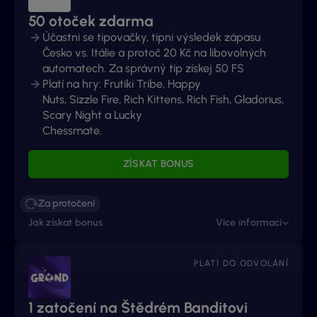
50 otoček zdarma
Účastni se tipovačky, tipni výsledek zápasu
Česko vs. Itálie a protoč 20 Kč na libovolných
automatech. Za správný tip získej 50 FS
Platí na hry: Frutiki Tribe, Happy
Nuts, Sizzle Fire, Rich Kittens, Rich Fish, Gladorius,
Scary Night a Lucky
Chessmate.
ZÍSKAT BONUS
Za protočení
Jak získat bonus
PLATÍ DO ODVOLÁNÍ
1 zatočení na Štědrém Banditovi