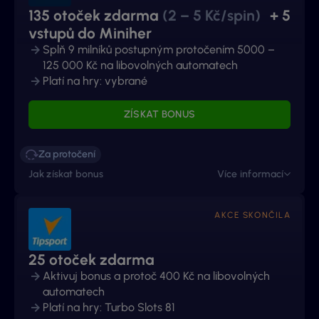
135 otoček zdarma
(2 – 5 Kč/spin)
+ 5
vstupů do Miniher
Splň 9 milníků postupným protočením 5000 –
125 000 Kč na libovolných automatech
Platí na hry: vybrané
ZÍSKAT BONUS
Za protočení
Jak získat bonus
AKCE SKONČILA
25 otoček zdarma
Aktivuj bonus a protoč 400 Kč na libovolných
automatech
Platí na hry: Turbo Slots 81