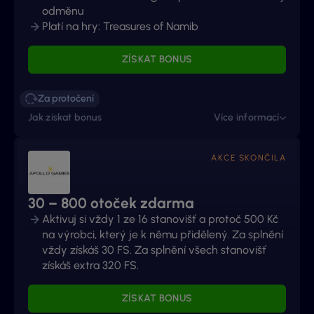
odměnu
Platí na hry: Treasures of Namib
ZÍSKAT BONUS
Za protočení
Jak získat bonus
AKCE SKONČILA
30 – 800 otoček zdarma
Aktivuj si vždy 1 ze 16 stanovišť a protoč 500 Kč
na výrobci, který je k němu přidělený. Za splnění
vždy získáš 30 FS. Za splnění všech stanovišť
získáš extra 320 FS.
ZÍSKAT BONUS