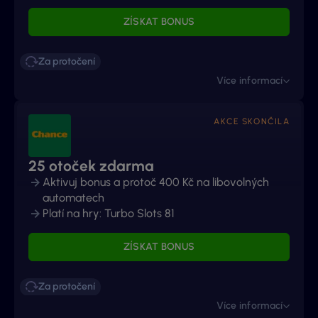
ZÍSKAT BONUS
Za protočení
AKCE SKONČILA
25 otoček zdarma
Aktivuj bonus a protoč 400 Kč na libovolných
automatech
Platí na hry: Turbo Slots 81
ZÍSKAT BONUS
Za protočení