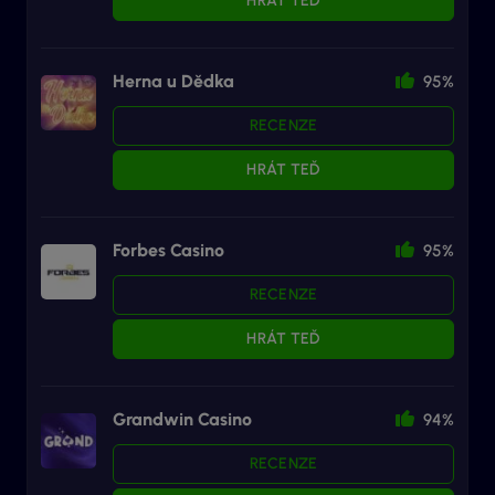
HRÁT TEĎ
Herna u Dědka
95%
RECENZE
HRÁT TEĎ
Forbes Casino
95%
RECENZE
HRÁT TEĎ
Grandwin Casino
94%
RECENZE