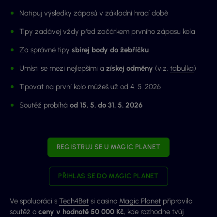
Natipuj výsledky zápasů v
základní hrací době
Tipy zadávej vždy
před začátkem prvního zápasu kola
Za správné tipy
sbírej body do žebříčku
Umísti se mezi nejlepšími a
získej odměny
(viz.
tabulka
)
Tipovat na první kolo můžeš už
od 4. 5. 2026
Soutěž probíhá
od 15. 5. do 31. 5. 2026
REGISTRUJ SE U MAGIC PLANET
PŘIHLAS SE DO MAGIC PLANET
Ve spolupráci s
Tech4Bet
si casino
Magic Planet
připravilo
soutěž o
ceny v hodnotě 50 000 Kč
, kde rozhodne tvůj