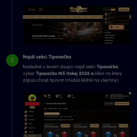
Najdi sekci Tipovačka
Následně v levém sloupci najdi sekci
Tipovačka,
vyber
Tipovačka MS Hokej 2026 a
klikni na který
zápas chceš tipovat (můžeš klidně na všechny)