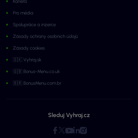
Kariéra
Pro média
Spolupráce a inzerce
Zásady ochrany osobních údajů
Zásady cookies
🇸🇰 Vyhraj.sk
🇬🇧 Bonus-Menu.co.uk
🇧🇷 BonusMenu.com.br
Sleduj Vyhraj.cz