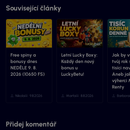
Související články
Free spiny a
Letní Lucky Boxy:
Jak by 
bonusy dnes
Každý den nový
tvůj rok 
NEDĚLE 9. 8.
bonus u
tisíci na
2026 (10650 FS)
LuckyBetu!
Aneb jak
výherci 
Renty
Nikola
9.8.2026
Marťa
8.8.2026
Barbora
Přidej komentář