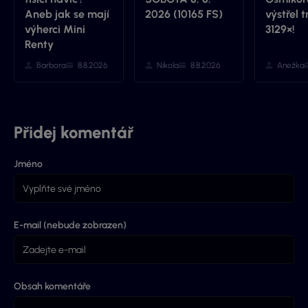
Aneb jak se mají
2026 (10165 FS)
výstřel tr
výherci Mini
3129×!
Renty
Barbora
8.8.2026
Nikola
8.8.2026
Anežka
Přidej komentář
Jméno
E-mail (nebude zobrazen)
Obsah komentáře