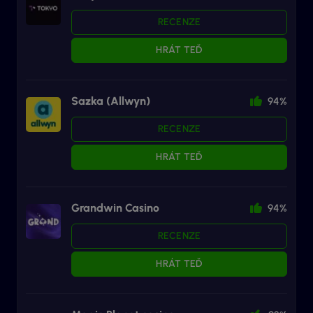
RECENZE
HRÁT TEĎ
Sazka (Allwyn)
94%
RECENZE
HRÁT TEĎ
Grandwin Casino
94%
RECENZE
HRÁT TEĎ