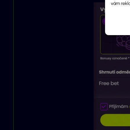
vám rekl