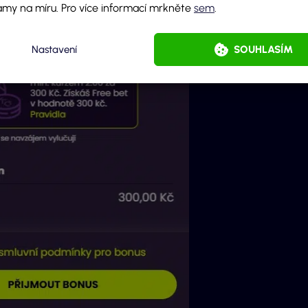
amy na míru. Pro více informací mrkněte
sem
.
Nastavení
SOUHLASÍM