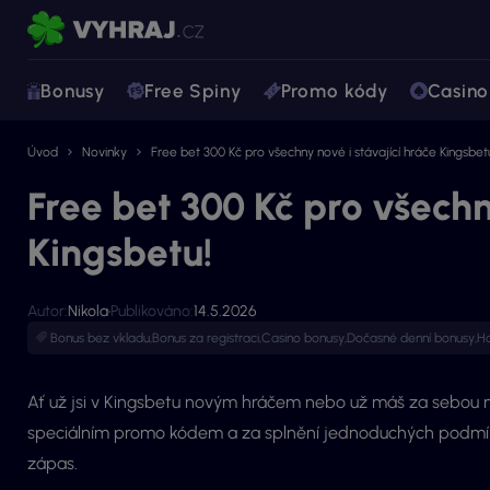
Bonusy
Free Spiny
Promo kódy
Casino
Úvod
Novinky
Free bet 300 Kč pro všechny nové i stávající hráče Kingsbet
Free bet 300 Kč pro všechn
Kingsbetu!
Autor:
Nikola
Publikováno:
14.5.2026
Bonus bez vkladu
,
Bonus za registraci
,
Casino bonusy
,
Dočasné denní bonusy
,
Ho
Ať už jsi v Kingsbetu novým hráčem nebo už máš za sebou ně
speciálním promo kódem a za splnění jednoduchých podmín
zápas.