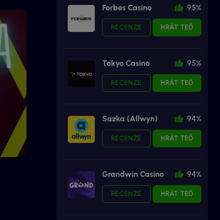
Forbes Casino
95%
RECENZE
HRÁT TEĎ
Tokyo Casino
95%
RECENZE
HRÁT TEĎ
Sazka (Allwyn)
94%
RECENZE
HRÁT TEĎ
Grandwin Casino
94%
RECENZE
HRÁT TEĎ