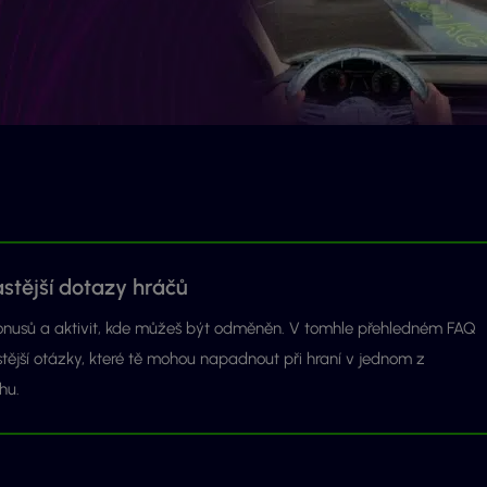
stější dotazy hráčů
onusů a aktivit, kde můžeš být odměněn. V tomhle přehledném FAQ
tější otázky, které tě mohou napadnout při hraní v jednom z
hu.