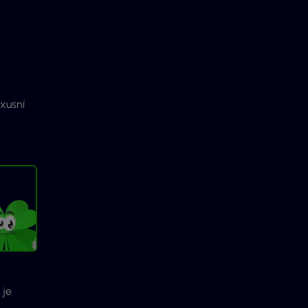
uxusní
 je