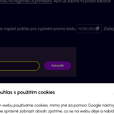
odu na registraci a přihlášení
. Nyní už začíná ta pravá zábava!
Zde najdeš
políčko pro vyplnění promo kódu
. Zade
HOKEJ300
uhlas s použitím cookies
mout ho. Tímto se aktivuje a ty můžeš jít vesele
sázet
na oblíbe
 webu používáme cookies, mimo jiné za pomoci Google nástroj
e správně zobrazit obsah, zjistíme, co se na webu děje a nab