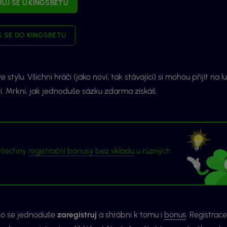
RUJ SE U KINGSBETU
S SE DO KINGSBETU
tylu. Všichni hráči (jako noví, tak stávající) si mohou přijít na l
í. Mrkni, jak jednoduše sázku zdarma získáš.
 všechny
registrační bonusy bez vkladu
u různých
bo se jednoduše
zaregistruj
a shrábni k tomu i
bonus
. Registrace