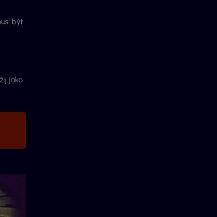
usí být
ij jako