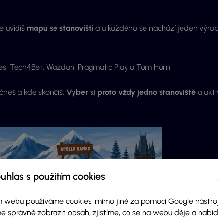
de uvidíš
mapu se stanovišti
a u každého se nachází
jeden výro
es
,
Tech4Bet
,
Wazdan
,
Pragmatic Play
a
Tom Horn
ačneš a kde skončíš.
Vyber si proto vždy jedno stanoviště
a akti
uhlas s použitím cookies
 webu používáme cookies, mimo jiné za pomoci Google nástroj
e správně zobrazit obsah, zjistíme, co se na webu děje a nab