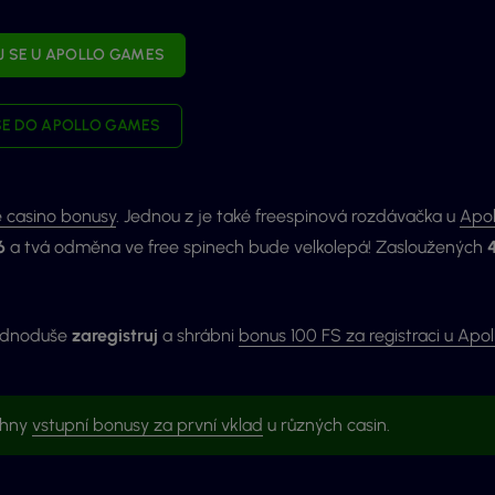
J SE U APOLLO GAMES
SE DO APOLLO GAMES
 casino bonusy
. Jednou z je také freespinová rozdávačka u
Apol
6
a tvá odměna ve free spinech bude velkolepá! Zasloužených
jednoduše
zaregistruj
a shrábni
bonus 100 FS za registraci u Apol
chny
vstupní bonusy za první vklad
u různých casin.