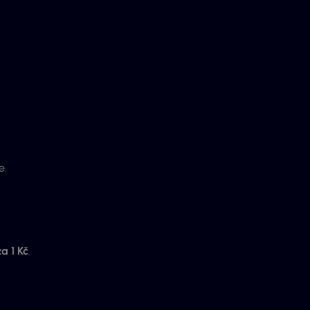
e.
a 1 Kč
.