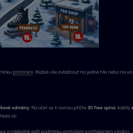
dmínku
protočení
. Můžeš vše zvládnout na jedné hře nebo na víc
elkové odměny
. Na účet se ti rovnou přičte
30 free spinů
, každý
z
třádá víc.
ivuj a následně splň podmínku protočení a přiřazeném výrobci.