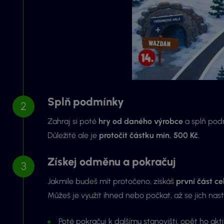
Splň podmínky
Zahraj si poté
hry od daného výrobce
a splň po
Důležité ale je
protočit částku min. 500 Kč
.
Získej odměnu a pokračuj
Jakmile budeš mít protočeno, získáš
první část c
Můžeš je využít
ihned nebo počkat
, až se jich nas
Poté
pokračuj k dalšímu stanovišti
, opět ho akt