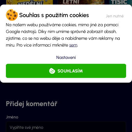
Souhlas s použitím cookies
Na našem webu používáme cookies, mimo jiné za pomoci
Google nástrojů. Díky nim umíme správně zobrazit obsah,
Free spiny a
Letní Lucky Boxy:
Jak by 
zjistíme, co se na webu děje a nabídneme vám reklamy na
bonusy dnes
Každý den nový
tvůj rok 
míru. Pro více informací mrkněte
sem
.
NEDĚLE 9. 8.
bonus u
tisíci na
2026 (10650 FS)
LuckyBetu!
Aneb jak
Nastavení
výherci 
Renty
SOUHLASÍM
Nikola
9.8.2026
Marťa
8.8.2026
Barbora
Přidej komentář
Jméno