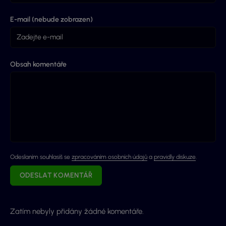
E-mail (nebude zobrazen)
Obsah komentáře
Odeslaním souhlasíš se
zpracováním osobních údajů
a
pravidly diskuze
.
ODESLAT KOMENTÁŘ
Zatím nebyly přidány žádné komentáře.