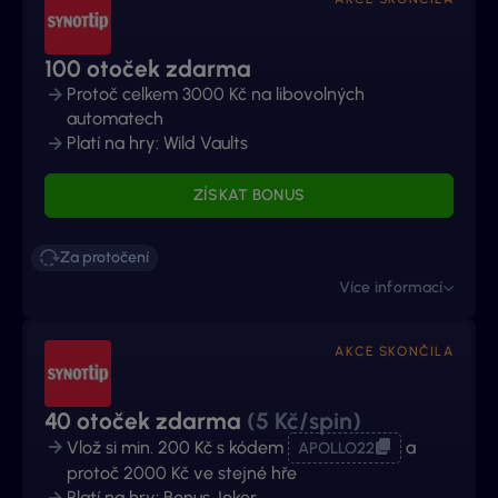
100 otoček zdarma
Protoč celkem 3000 Kč na libovolných
automatech
Platí na hry: Wild Vaults
ZÍSKAT BONUS
Za protočení
AKCE SKONČILA
40 otoček zdarma
(5 Kč/spin)
Vlož si min. 200 Kč s kódem
a
APOLLO22
protoč 2000 Kč ve stejné hře
Platí na hry: Bonus Joker