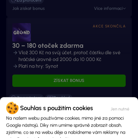
Za protočení
Jak získat bonus
AKCE SKONČILA
30 – 180 otoček zdarma
Vlož 300 Kč na svůj účet, protoč částku dle své
hráčské úrovně od 2000 do 10 000 Kč
Platí na hry: Synot
ZÍSKAT BONUS
Za protočení
Za vklad
Jak získat bonus
Souhlas s použitím cookies
Na našem webu používáme cookies, mimo jiné za pomoci
AKCE SKONČILA
Google nástrojů. Díky nim umíme správně zobrazit obsah,
zjistíme, co se na webu děje a nabídneme vám reklamy na