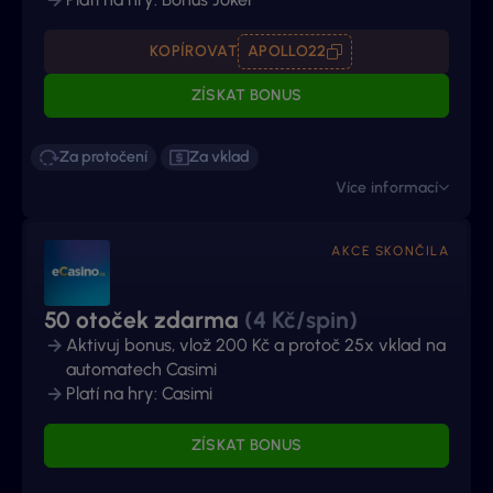
KOPÍROVAT
APOLLO22
ZÍSKAT BONUS
Za protočení
Za vklad
AKCE SKONČILA
50 otoček zdarma
(4 Kč/spin)
Aktivuj bonus, vlož 200 Kč a protoč 25x vklad na
automatech Casimi
Platí na hry: Casimi
ZÍSKAT BONUS