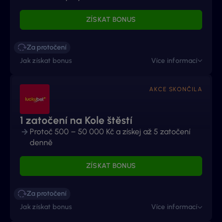
ZÍSKAT BONUS
Za protočení
Jak získat bonus
AKCE SKONČILA
1 zatočení na Kole štěstí
Protoč 500 – 50 000 Kč a získej až 5 zatočení
denně
ZÍSKAT BONUS
Za protočení
Jak získat bonus