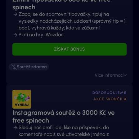
spinech
Zapoj se do sportovní tipovačky, tipuj na
výsledky nadcházejících událostí (správný tip = 1
bod), vyhrává každý, kdo se zúčastní
Platí na hry: Wazdan
ZÍSKAT BONUS
Soutěž zdarma
DOPORUČUJEME
AKCE SKONČILA
Instagramová soutěž o 3000 Kč ve
free spinech
Sleduj náš profil, dej like na příspěvek, do
komentáře napiš své uživatelské jméno z