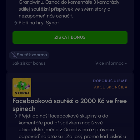
Grandwinu. Označ do komentáře 3 kamarády,
sdílej soutěžní příspěvek ve svém story a
nezapomeň nás označit.
Platí na hry: Synot
ZÍSKAT BONUS
Soutěž zdarma
Jak získat bonus
DOPORUČUJEME
AKCE SKONČILA
Facebooková soutěž o 2000 Kč ve free
spinech
Přejdi do naší facebookové skupiny a do
komentáře pod příspěvkem napiš své
uživatelské jméno z Grandwinu a správnou
odpověď na otázku: „Za jaký promo kód získáš u