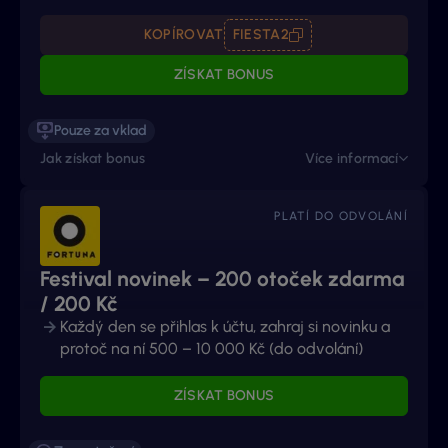
KOPÍROVAT
FIESTA2
ZÍSKAT BONUS
Pouze za vklad
Jak získat bonus
PLATÍ DO ODVOLÁNÍ
Festival novinek – 200 otoček zdarma
/ 200 Kč
Každý den se přihlas k účtu, zahraj si novinku a
protoč na ní 500 – 10 000 Kč (do odvolání)
ZÍSKAT BONUS