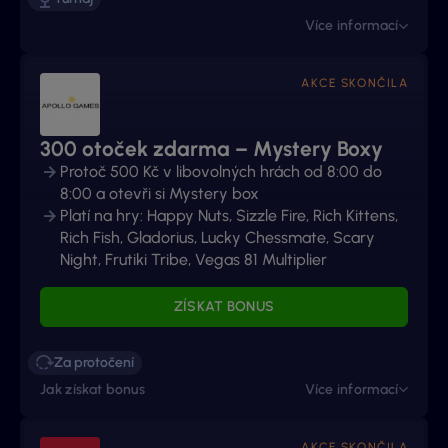
AKCE SKONČILA
300 otoček zdarma – Mystery Boxy
Protoč 500 Kč v libovolných hrách od 8:00 do
8:00 a otevři si Mystery box
Platí na hry: Happy Nuts, Sizzle Fire, Rich Kittens,
Rich Fish, Gladorius, Lucky Chessmate, Scary
Night, Frutiki Tribe, Vegas 81 Multiplier
ZÍSKAT BONUS
Za protočení
Jak získat bonus
AKCE SKONČILA