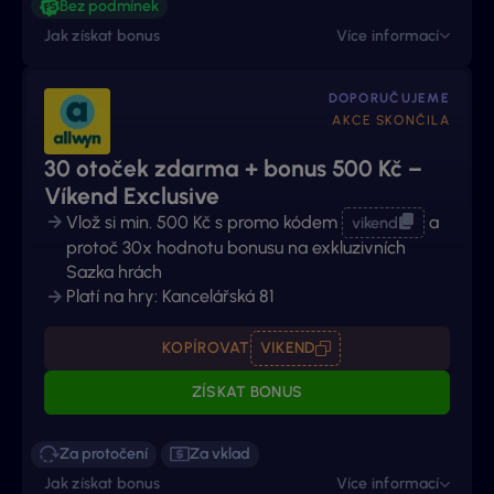
Bez podmínek
Jak získat bonus
DOPORUČUJEME
AKCE SKONČILA
30 otoček zdarma + bonus 500 Kč –
Víkend Exclusive
Vlož si min. 500 Kč s promo kódem
a
vikend
protoč 30x hodnotu bonusu na exkluzivních
Sazka hrách
Platí na hry: Kancelářská 81
KOPÍROVAT
VIKEND
ZÍSKAT BONUS
Za protočení
Za vklad
Jak získat bonus