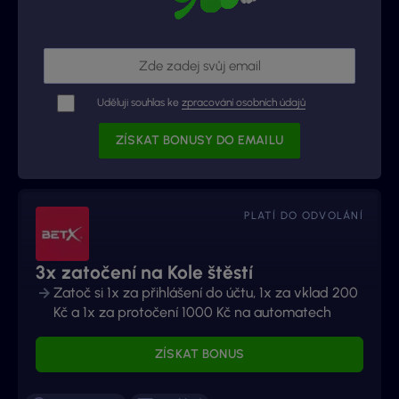
Uděluji souhlas ke
zpracování osobních údajů
PLATÍ DO ODVOLÁNÍ
3x zatočení na Kole štěstí
Zatoč si 1x za přihlášení do účtu, 1x za vklad 200
Kč a 1x za protočení 1000 Kč na automatech
ZÍSKAT BONUS