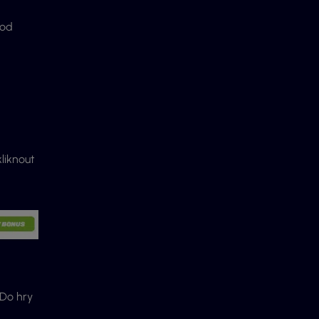
 od
kliknout
 Do hry