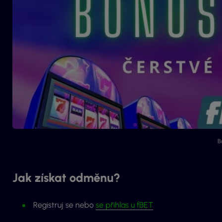
B
Jak získat odměnu?
Registruj se nebo
se přihlas u fBET