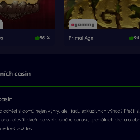
es
95 %
Primal Age
94
ních casin
casin
a odnést si domů nejen výhry, ale i řadu exkluzivních výhod? Přečti si,
mohou otevřít dveře do světa plného bonusů, speciálních akcí a osob
pravdový zážitek.