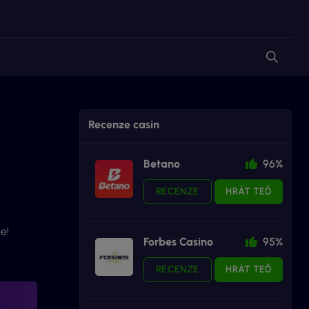
Recenze casin
Betano
96%
RECENZE
HRÁT TEĎ
e!
Forbes Casino
95%
RECENZE
HRÁT TEĎ