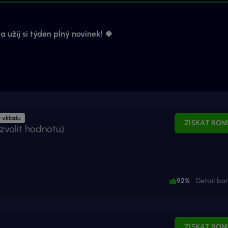
a užij si týden plný novinek! 🍀
 vkladu
ZÍSKAT BON
zvolit hodnotu)
92%
Detail bo
ZÍSKAT BON