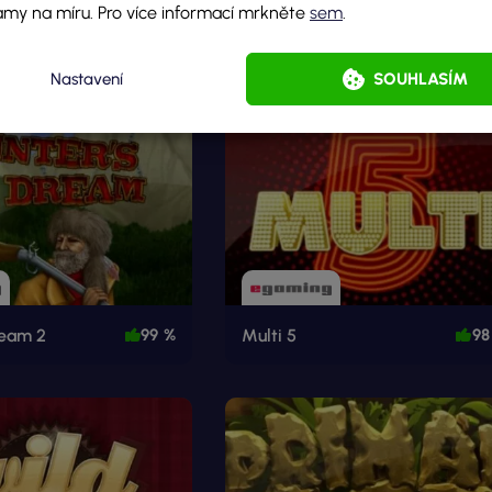
amy na míru. Pro více informací mrkněte
sem
.
Gaming u nás zdarma
Nastavení
SOUHLASÍM
ream 2
99 %
Multi 5
98