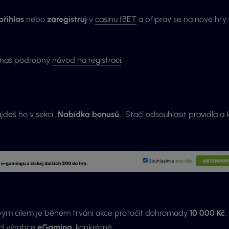
přihlas
nebo
zaregistruj
v
casinu fBET
a připrav se na nové hry
a náš podrobný
návod na registraci
.
ajdeš ho v sekci „
Nabídka bonusů
„. Stačí odsouhlasit pravidla a 
Tvým cílem je během trvání akce
protočit
dohromady
10 000 Kč
.
d výrobce
eGaming
, konkrétně: