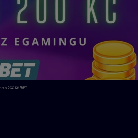
onus 200 Kč fBET